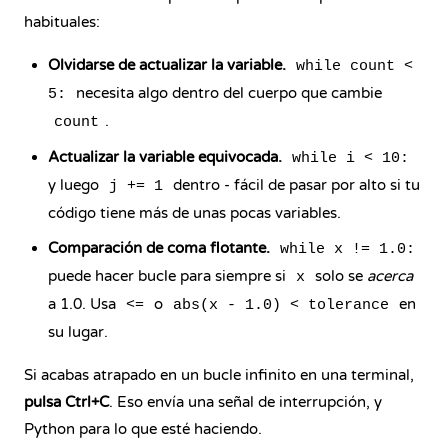
habituales:
Olvidarse de actualizar la variable.
while count <
necesita algo dentro del cuerpo que cambie
5:
.
count
Actualizar la variable equivocada.
while i < 10:
y luego
dentro - fácil de pasar por alto si tu
j += 1
código tiene más de unas pocas variables.
Comparación de coma flotante.
while x != 1.0:
puede hacer bucle para siempre si
solo se
acerca
x
a 1.0. Usa
o
en
<=
abs(x - 1.0) < tolerance
su lugar.
Si acabas atrapado en un bucle infinito en una terminal,
pulsa Ctrl+C
. Eso envía una señal de interrupción, y
Python para lo que esté haciendo.