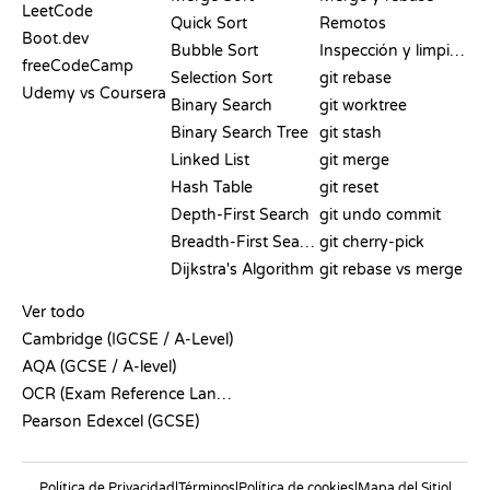
LeetCode
Quick Sort
Remotos
Boot.dev
Bubble Sort
Inspección y limpieza
freeCodeCamp
Selection Sort
git rebase
Udemy vs Coursera
Binary Search
git worktree
Binary Search Tree
git stash
Linked List
git merge
Hash Table
git reset
Depth-First Search
git undo commit
Breadth-First Search
git cherry-pick
Dijkstra's Algorithm
git rebase vs merge
PSEUDOCÓDIGO
Ver todo
Cambridge (IGCSE / A-Level)
AQA (GCSE / A-level)
OCR (Exam Reference Language)
Pearson Edexcel (GCSE)
Política de Privacidad
|
Términos
|
Política de cookies
|
Mapa del Sitio
|