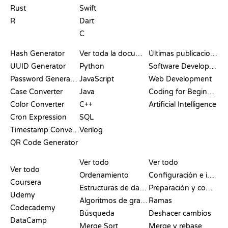
Rust
Swift
R
Dart
C
DOCUMENTACIÓN
BLOG
Hash Generator
Ver toda la documentación
Últimas publicaciones
UUID Generator
Python
Software Development
Password Generator
JavaScript
Web Development
Case Converter
Java
Coding for Beginners
Color Converter
C++
Artificial Intelligence
Cron Expression
SQL
Timestamp Converter
Verilog
QR Code Generator
RESEÑAS Y
VISUALIZACIONES
COMANDOS DE GIT
COMPARATIVAS
Ver todo
Ver todo
Ver todo
Ordenamiento
Configuración e inicio
Coursera
Estructuras de datos
Preparación y commit
Udemy
Algoritmos de grafos
Ramas
Codecademy
Búsqueda
Deshacer cambios
DataCamp
Merge Sort
Merge y rebase