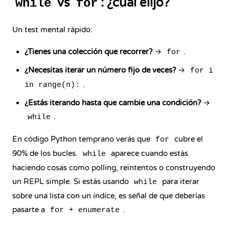
vs
: ¿cuál elijo?
while
for
Un test mental rápido:
¿Tienes una colección que recorrer?
→
.
for
¿Necesitas iterar un número fijo de veces?
→
for i
.
in range(n):
¿Estás iterando hasta que cambie una condición?
→
.
while
En código Python temprano verás que
cubre el
for
90% de los bucles.
aparece cuando estás
while
haciendo cosas como polling, reintentos o construyendo
un REPL simple. Si estás usando
para iterar
while
sobre una lista con un índice, es señal de que deberías
pasarte a
+
.
for
enumerate