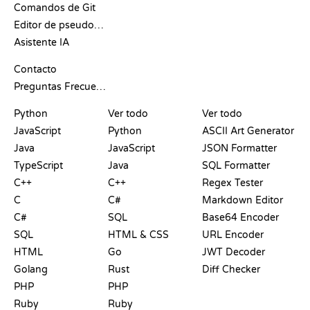
Comandos de Git
Editor de pseudocódigo
Asistente IA
SOPORTE
Contacto
Preguntas Frecuentes
PLAYGROUNDS
CERTIFICACIONES
HERRAMIENTAS
Python
Ver todo
Ver todo
JavaScript
Python
ASCII Art Generator
Java
JavaScript
JSON Formatter
TypeScript
Java
SQL Formatter
C++
C++
Regex Tester
C
C#
Markdown Editor
C#
SQL
Base64 Encoder
SQL
HTML & CSS
URL Encoder
HTML
Go
JWT Decoder
Golang
Rust
Diff Checker
PHP
PHP
Ruby
Ruby