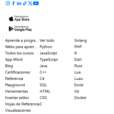
Descargar en
App Store
Disponible en
Google Play
RECURSOS
LENGUAJES
Aprende a programar
Ver todo
Golang
Webs para aprender a programar gratis
Python
PHP
Todos los cursos
JavaScript
R
App Móvil
TypeScript
Dart
Blog
Java
Rust
Certificaciones
C++
Lua
Referencia
C#
Luau
Playground
SQL
Excel
Herramientas
HTML
Git
Insertar editor
CSS
Docker
Hojas de Referencia
C
Visualizaciones