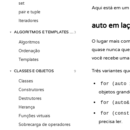
set
Aqui está em um
pair e tuple
Iteradores
auto em laç
ALGORITMOS E TEMPLATES DA STL
3
▾
O lugar mais co
Algoritmos
quase nunca quer
Ordenação
você recebe uma 
Templates
Três variantes qu
CLASSES E OBJETOS
9
▾
Classes
for (auto 
Construtores
objetos grand
Destrutores
for (auto&
Herança
for (const
Funções virtuais
precisa ler.
Sobrecarga de operadores