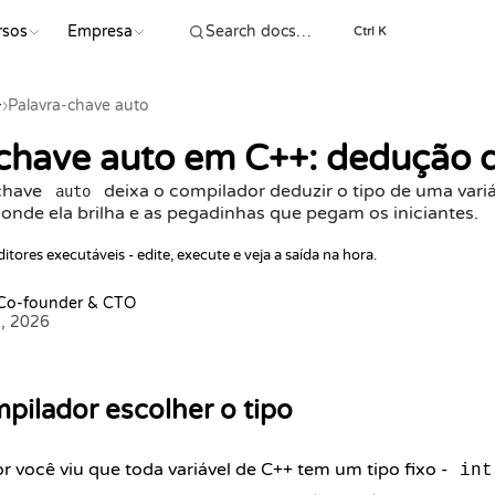
rsos
Empresa
COMEÇ
Ctrl K
+
›
Palavra-chave auto
chave auto em C++: dedução 
chave
deixa o compilador deduzir o tipo de uma variá
auto
 onde ela brilha e as pegadinhas que pegam os iniciantes.
itores executáveis - edite, execute e veja a saída na hora.
 Co-founder & CTO
5, 2026
pilador escolher o tipo
r você viu que toda variável de C++ tem um tipo fixo -
int