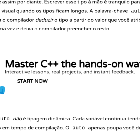
 assim por diante. Escrever esse tipo à mão é tranquilo pa
o visual quando os tipos ficam longos. A palavra-chave
au
xa o compilador
deduzir
o tipo a partir do valor que você atr
ma vez e deixa o compilador preencher o resto.
Master C++ the hands-on wa
Interactive lessons, real projects, and instant feedback.
START NOW
não
é tipagem dinâmica. Cada variável continua tend
auto
do em tempo de compilação. O
apenas poupa você de
auto