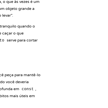
, o que às vezes é um
um objeto grande a
 levar".
tranquilo quando o
e caçar o que
serve para cortar
to
ê peça para mantê-lo
do você deveria
profunda em
,
const
itos mais úteis em