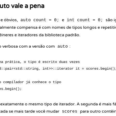
uto vale a pena
 e óbvios,
e
são i
auto count = 0;
int count = 0;
almente compensa é com nomes de tipos longos e repetitiv
êineres e
iteradores
da biblioteca padrão.
o verbosa com a versão com
:
auto
na prática, o tipo é escrito duas vezes

d::pair<std::string, int>>::iterator it = scores.begin();
o compilador já conhece o tipo

xatamente o mesmo tipo de iterador. A segunda é mais fáci
izada se mais tarde você mudar
para outro contêin
scores