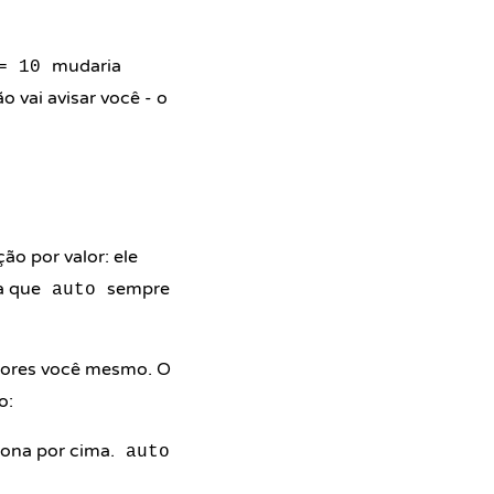
mudaria
= 10
 vai avisar você - o
o por valor: ele
ca que
sempre
auto
adores você mesmo. O
o:
iona por cima.
auto