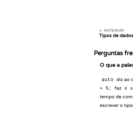
ANTERIOR
Tipos de dado
Perguntas fr
O que a pala
diz ao c
auto
faz
s
= 5;
x
tempo de com
escrever o tipo