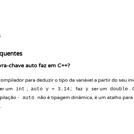
s
equentes
vra-chave auto faz em C++?
ompilador para deduzir o tipo da variável a partir do seu ini
er um
;
faz
ser um
.
int
auto y = 3.14;
y
double
pilação -
não é tipagem dinâmica, é um atalho para 
auto
.