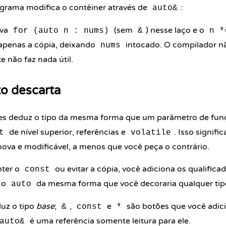
grama modifica o contêiner através de
:
auto&
eva
(sem
) nesse laço e o
for (auto n : nums)
&
n *
apenas a cópia, deixando
intocado. O compilador não
nums
 não faz nada útil.
o descarta
s deduz o tipo da mesma forma que um parâmetro de funçã
de nível superior, referências e
. Isso signifi
t
volatile
nova e modificável, a menos que você peça o contrário.
nter o
ou evitar a cópia, você adiciona os qualific
const
 o
da mesma forma que você decoraria qualquer tip
auto
uz o tipo
base
;
,
e
são botões que você adic
&
const
*
é uma referência somente leitura para ele.
auto&