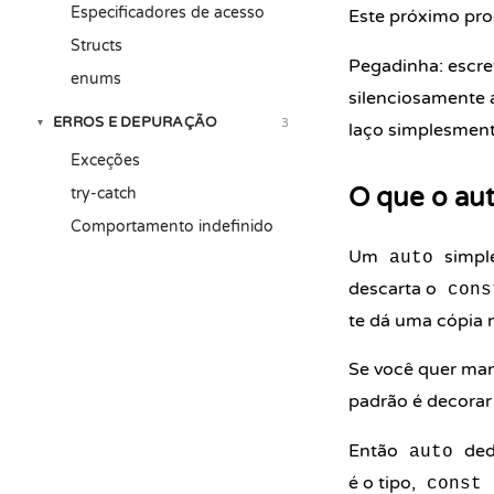
Especificadores de acesso
Este próximo pro
Structs
Pegadinha: escr
enums
silenciosamente 
ERROS E DEPURAÇÃO
3
▾
laço simplesmente
Exceções
O que o aut
try-catch
Comportamento indefinido
Um
simple
auto
descarta o
cons
te dá uma cópia 
Se você quer ma
padrão é decorar
Então
ded
auto
é o tipo,
const 