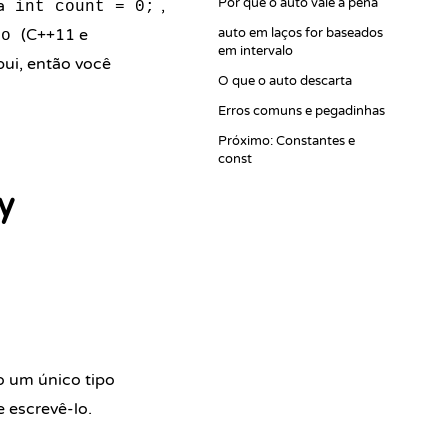
Por que o auto vale a pena
ra
,
int count = 0;
(C++11 e
auto em laços for baseados
to
em intervalo
ibui, então você
O que o auto descarta
Erros comuns e pegadinhas
Próximo: Constantes e
const
y
o um único tipo
 escrevê-lo.