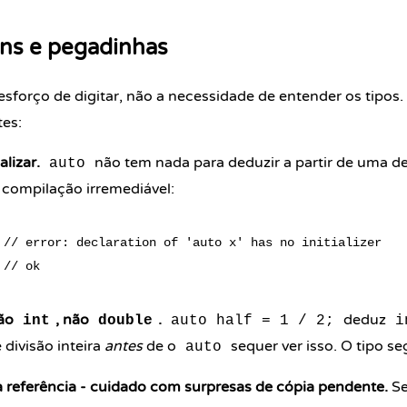
ns e pegadinhas
esforço de digitar, não a necessidade de entender os tipo
tes:
alizar.
não tem nada para deduzir a partir de uma de
auto
 compilação irremediável:
 // error: declaration of 'auto x' has no initializer

são
, não
.
deduz
int
double
auto half = 1 / 2;
i
 divisão inteira
antes
de o
sequer ver isso. O tipo se
auto
 referência - cuidado com surpresas de cópia pendente.
Se