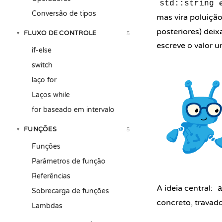
e
std::string
Conversão de tipos
mas vira poluiçã
posteriores) dei
FLUXO DE CONTROLE
5
▾
escreve o valor u
if-else
switch
laço for
Laços while
for baseado em intervalo
FUNÇÕES
5
▾
Funções
Parâmetros de função
Referências
A ideia central:
Sobrecarga de funções
concreto, trava
Lambdas