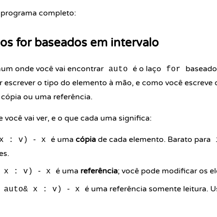
 programa completo:
os for baseados em intervalo
mum onde você vai encontrar
é o laço
baseado
auto
for
 escrever o tipo do elemento à mão, e como você escreve
cópia ou uma referência.
e você vai ver, e o que cada uma significa:
-
é uma
cópia
de cada elemento. Barato para
x : v)
x
es.
-
é uma
referência
; você pode modificar os e
 x : v)
x
-
é uma referência somente leitura. 
 auto& x : v)
x