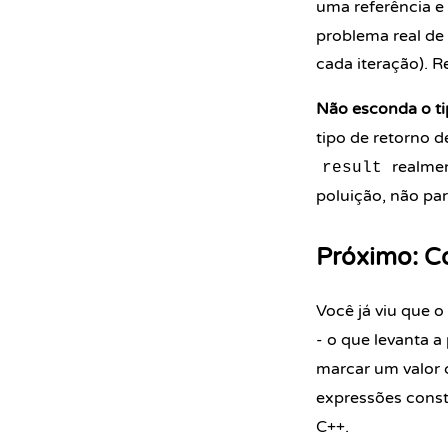
uma
referência
e
problema real d
cada iteração). R
Não esconda o ti
tipo de retorno 
realmen
result
poluição, não pa
Próximo: C
Você já viu que o
- o que levanta a
marcar um valor 
expressões const
C++.