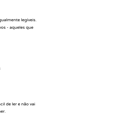
gualmente legíveis.
os - aqueles que


l de ler e não vai
er.