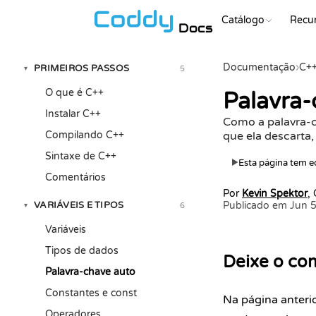
Catálogo
Recu
Docs
Documentação
›
C+
PRIMEIROS PASSOS
5
▾
O que é C++
Palavra-
Instalar C++
Como a palavra-
Compilando C++
que ela descarta,
Sintaxe de C++
Esta página tem ed
▶
Comentários
Por
Kevin Spektor
,
VARIÁVEIS E TIPOS
Publicado em Jun 
6
▾
Variáveis
Tipos de dados
Deixe o com
Palavra-chave auto
Constantes e const
Na página anterio
Operadores