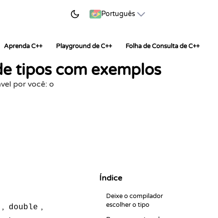
AR A APRENDER
Português
Aprenda C++
Playground de C++
Folha de Consulta de C++
de tipos com exemplos
vel por você: o
Índice
Deixe o compilador
escolher o tipo
,
,
double