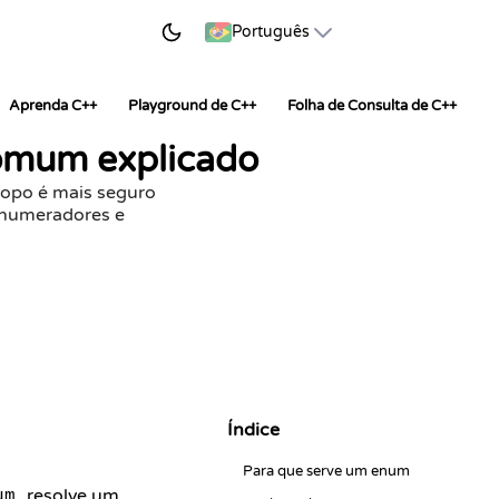
AR A APRENDER
Português
Aprenda C++
Playground de C++
Folha de Consulta de C++
omum explicado
copo é mais seguro
enumeradores e
Índice
Para que serve um enum
resolve um
um