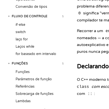
problema diferen
Conversão de tipos
significa "ver
0
FLUXO DE CONTROLE
5
▾
compilador te m
if-else
Recorrer a um
e
switch
nomeados — a cor
laço for
autoexplicativo e
Laços while
puros nunca peg
for baseado em intervalo
FUNÇÕES
5
▾
Declarand
Funções
Parâmetros de função
O C++ moderno te
com esc
Referências
class
com
:
Sobrecarga de funções
::
Lambdas