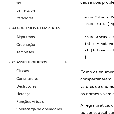
causa dois probl
set
pair e tuple
enum Color { R
Iteradores
enum Fruit { A
ALGORITMOS E TEMPLATES DA STL
3
▾
Algoritmos
enum Status { 
int x = Active
Ordenação
if (Active == 
Templates
CLASSES E OBJETOS
9
▾
Classes
Como os enumera
Construtores
compartilharem 
valores de enum
Destrutores
os nomes vivem d
Herança
Funções virtuais
A regra prática: 
Sobrecarga de operadores
quiser especific