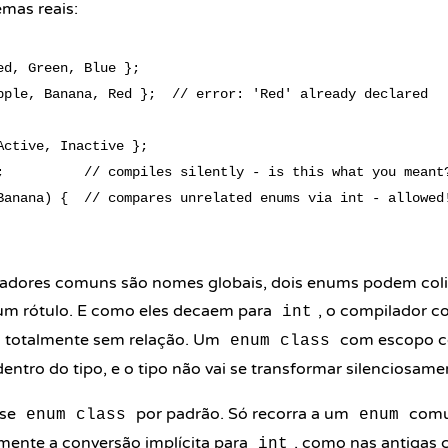
emas reais:
ed, Green, Blue };

pple, Banana, Red };  // error: 'Red' already declared

Active, Inactive };

;          // compiles silently - is this what you meant?
Banana) {  // compares unrelated enums via int - allowed!
dores comuns são nomes globais, dois enums podem colid
um rótulo. E como eles decaem para
, o compilador 
int
s totalmente sem relação. Um
com escopo co
enum class
entro do tipo, e o tipo não vai se transformar silenciosa
use
por padrão. Só recorra a um
comu
enum class
enum
amente a conversão implícita para
, como nas antigas 
int