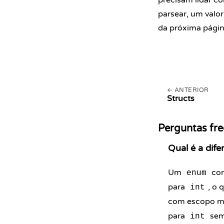
precisam lidar c
parsear, um valor
da próxima págin
ANTERIOR
Structs
Perguntas fr
Qual é a dif
Um
com
enum
para
, o
int
com escopo m
para
sem 
int