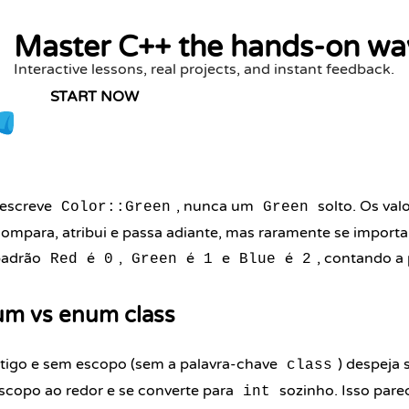
Master C++ the hands-on wa
Interactive lessons, real projects, and instant feedback.
START NOW
 escreve
, nunca um
solto. Os val
Color::Green
Green
 compara, atribui e passa adiante, mas raramente se impor
padrão
é
,
é
e
é
, contando a 
Red
0
Green
1
Blue
2
m vs enum class
tigo e sem escopo (sem a palavra-chave
) despeja
class
scopo ao redor e se converte para
sozinho. Isso pare
int