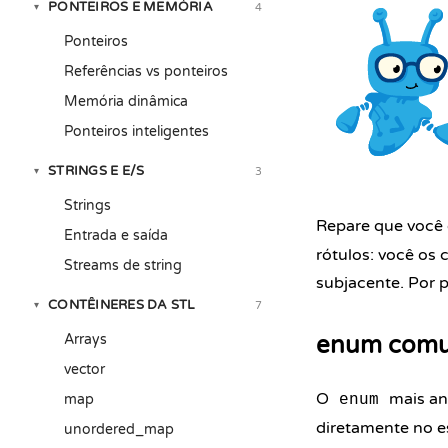
PONTEIROS E MEMÓRIA
4
▾
Ponteiros
Referências vs ponteiros
Memória dinâmica
Ponteiros inteligentes
STRINGS E E/S
3
▾
Strings
Repare que você
Entrada e saída
rótulos: você os
Streams de string
subjacente. Por 
CONTÊINERES DA STL
7
▾
Arrays
enum comu
vector
O
mais an
map
enum
diretamente no e
unordered_map