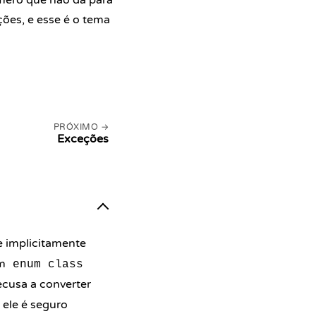
mero que não dá para
ções, e esse é o tema
PRÓXIMO
Exceções
 implicitamente
Um
enum class
recusa a converter
ele é seguro