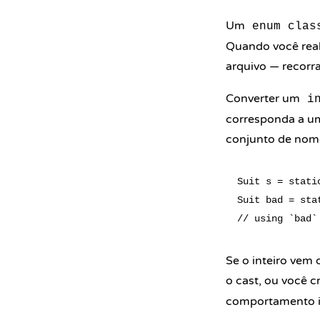
Um
enum clas
Quando você real
arquivo — recorr
Converter um
i
corresponda a um
conjunto de nom
Suit s = stati
Suit bad = sta
Se o inteiro vem 
o cast, ou você 
comportamento i