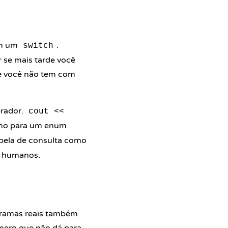
om um
.
switch
 se mais tarde você
ue você não tem com
rador.
cout <<
smo para um enum
bela de consulta como
a humanos.
ramas reais também