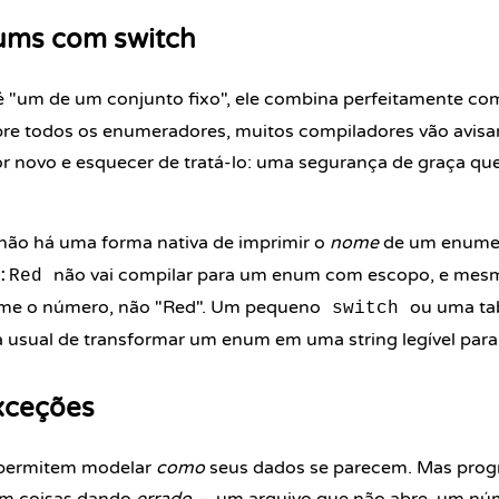
ums com switch
"um de um conjunto fixo", ele combina perfeitamente c
e todos os enumeradores, muitos compiladores vão avisar
or novo e esquecer de tratá-lo: uma segurança de graça q
ão há uma forma nativa de imprimir o
nome
de um enume
não vai compilar para um enum com escopo, e me
:Red
me o número, não "Red". Um pequeno
ou uma ta
switch
a usual de transformar um enum em uma string legível par
xceções
 permitem modelar
como
seus dados se parecem. Mas prog