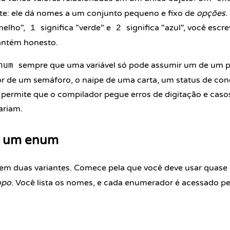
te: ele dá nomes a um conjunto pequeno e fixo de
opções
.
melho",
significa "verde" e
significa "azul", você escr
1
2
antém honesto.
sempre que uma variável só pode assumir um de um 
num
 de um semáforo, o naipe de uma carta, um status de con
 permite que o compilador pegue erros de digitação e casos
ariam.
o um enum
m duas variantes. Comece pela que você deve usar quase
opo
. Você lista os nomes, e cada enumerador é acessado 