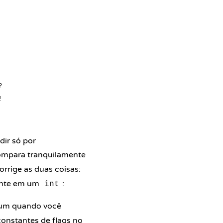




ir só por
compara tranquilamente
rrige as duas coisas:
mente em um
:
int
m quando você
constantes de flags no