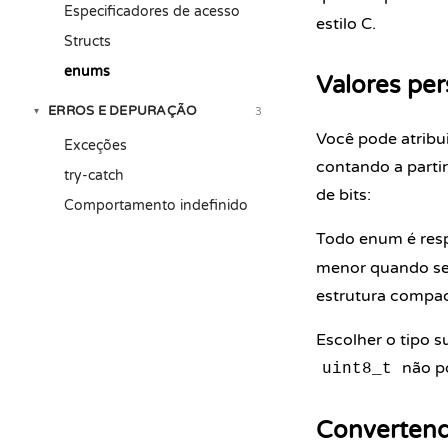
Especificadores de acesso
estilo C.
Structs
enums
Valores per
ERROS E DEPURAÇÃO
3
▾
Você pode atribu
Exceções
contando a partir
try-catch
de bits:
Comportamento indefinido
Todo enum é resp
menor quando se
estrutura compac
Escolher o tipo 
não po
uint8_t
Convertend