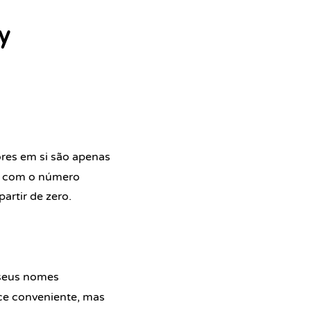
y
ores em si são apenas
ta com o número
partir de zero.
 seus nomes
ce conveniente, mas