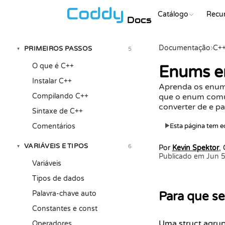
Catálogo
Recu
Docs
Documentação
›
C+
PRIMEIROS PASSOS
5
▾
O que é C++
Enums e
Instalar C++
Aprenda os enums
Compilando C++
que o enum comum
converter de e par
Sintaxe de C++
Comentários
Esta página tem ed
▶
VARIÁVEIS E TIPOS
6
▾
Por
Kevin Spektor
,
Publicado em Jun 
Variáveis
Tipos de dados
Palavra-chave auto
Para que s
Constantes e const
Uma
struct
agrup
Operadores