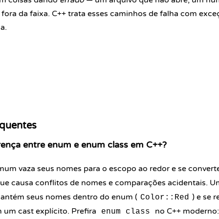
om coisas dando
errado
— um arquivo que não abre, um nú
 fora da faixa. C++ trata esses caminhos de falha com exce
a.
equentes
erença entre enum e enum class em C++?
um vaza seus nomes para o escopo ao redor e se converte
 que causa conflitos de nomes e comparações acidentais. 
antém seus nomes dentro do enum (
) e se 
Color::Red
um cast explícito. Prefira
no C++ moderno: 
enum class