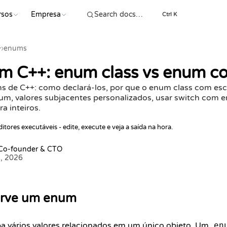
rsos
Empresa
COMEÇ
Ctrl K
+
›
enums
m C++: enum class vs enum c
 de C++: como declará-los, por que o enum class com es
, valores subjacentes personalizados, usar switch com 
a inteiros.
itores executáveis - edite, execute e veja a saída na hora.
 Co-founder & CTO
5, 2026
erve um enum
a vários valores relacionados em um único objeto. Um
en