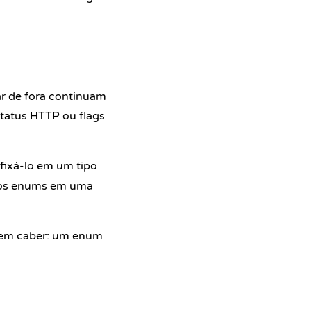
ar de fora continuam
status HTTP ou flags
fixá-lo em um tipo
tos enums em uma
evem caber: um enum