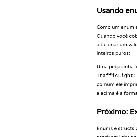
Usando en
Como um enum é 
Quando você cobr
adicionar um val
inteiros puros:
Uma pegadinha: n
TrafficLight:
comum ele impri
a acima é a form
Próximo: E
Enums e structs