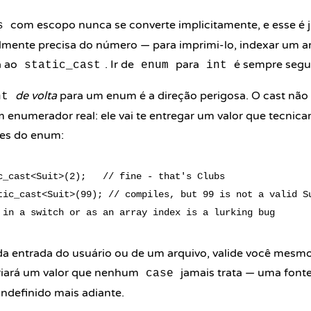
com escopo nunca se converte implicitamente, e esse é j
s
mente precisa do número — para imprimi-lo, indexar um ar
a ao
. Ir de
para
é sempre segu
static_cast
enum
int
de volta
para um enum é a direção perigosa. O cast não 
nt
 enumerador real: ele vai te entregar um valor que tecnica
es do enum:
c_cast<Suit>(2);   // fine - that's Clubs

tic_cast<Suit>(99); // compiles, but 99 is not a valid Su
da entrada do usuário ou de um arquivo, valide você mesmo 
criará um valor que nenhum
jamais trata — uma fonte 
case
ndefinido
mais adiante.