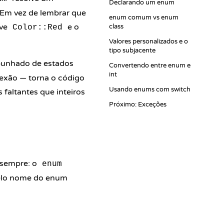
Declarando um enum
 Em vez de lembrar que
enum comum vs enum
eve
e o
class
Color::Red
Valores personalizados e o
tipo subjacente
punhado de estados
Convertendo entre enum e
int
exão — torna o código
Usando enums com switch
 faltantes que inteiros
Próximo: Exceções
 sempre: o
enum
pelo nome do enum