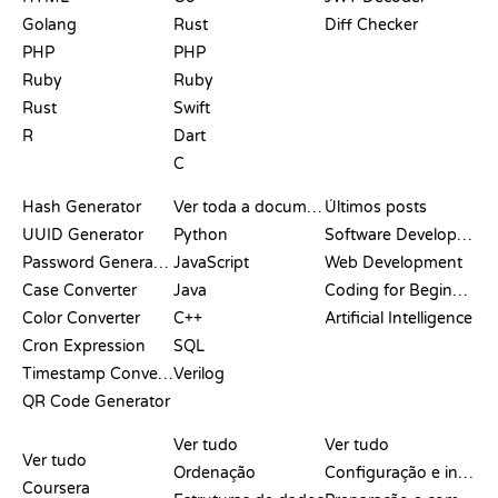
Golang
Rust
Diff Checker
PHP
PHP
Ruby
Ruby
Rust
Swift
R
Dart
C
DOCUMENTAÇÃO
BLOG
Hash Generator
Ver toda a documentação
Últimos posts
UUID Generator
Python
Software Development
Password Generator
JavaScript
Web Development
Case Converter
Java
Coding for Beginners
Color Converter
C++
Artificial Intelligence
Cron Expression
SQL
Timestamp Converter
Verilog
QR Code Generator
ANÁLISES E
VISUALIZAÇÕES
COMANDOS DO GIT
COMPARAÇÕES
Ver tudo
Ver tudo
Ver tudo
Ordenação
Configuração e início
Coursera