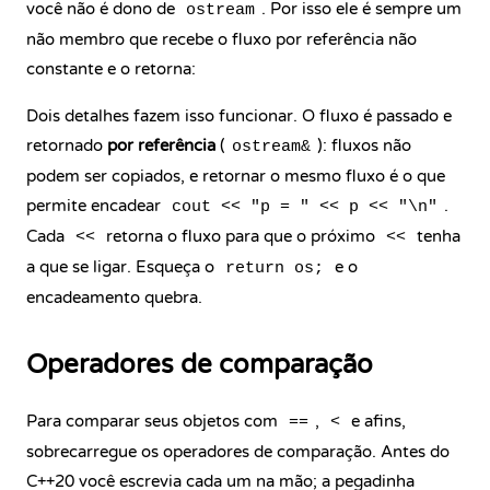
você não é dono de
. Por isso ele é sempre um
ostream
não membro que recebe o fluxo por referência não
constante e o retorna:
Dois detalhes fazem isso funcionar. O fluxo é passado e
retornado
por referência
(
): fluxos não
ostream&
podem ser copiados, e retornar o mesmo fluxo é o que
permite encadear
.
cout << "p = " << p << "\n"
Cada
retorna o fluxo para que o próximo
tenha
<<
<<
a que se ligar. Esqueça o
e o
return os;
encadeamento quebra.
Operadores de comparação
Para comparar seus objetos com
,
e afins,
==
<
sobrecarregue os operadores de comparação. Antes do
C++20 você escrevia cada um na mão; a pegadinha