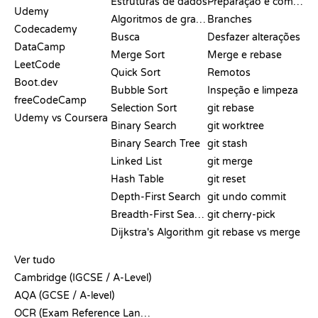
Estruturas de dados
Preparação e commit
Udemy
Algoritmos de grafos
Branches
Codecademy
Busca
Desfazer alterações
DataCamp
Merge Sort
Merge e rebase
LeetCode
Quick Sort
Remotos
Boot.dev
Bubble Sort
Inspeção e limpeza
freeCodeCamp
Selection Sort
git rebase
Udemy vs Coursera
Binary Search
git worktree
Binary Search Tree
git stash
Linked List
git merge
Hash Table
git reset
Depth-First Search
git undo commit
Breadth-First Search
git cherry-pick
Dijkstra's Algorithm
git rebase vs merge
PSEUDOCÓDIGO
Ver tudo
Cambridge (IGCSE / A-Level)
AQA (GCSE / A-level)
OCR (Exam Reference Language)