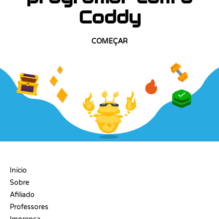
Coddy
COMEÇAR
EMPRESA
Início
Sobre
Afiliado
Professores