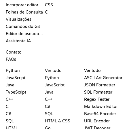
Incorporar editor
CSS
Folhas de Consulta
C
Visualizações
Comandos do Git
Editor de pseudocódigo
Assistente IA
SUPORTE
Contato
FAQs
PLAYGROUNDS
CERTIFICADOS
FERRAMENTAS
Python
Ver tudo
Ver tudo
JavaScript
Python
ASCII Art Generator
Java
JavaScript
JSON Formatter
TypeScript
Java
SQL Formatter
C++
C++
Regex Tester
C
C#
Markdown Editor
C#
SQL
Base64 Encoder
SQL
HTML & CSS
URL Encoder
HTML
Go
JWT Decoder