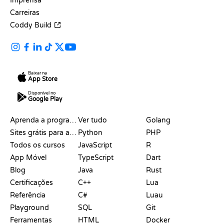
Imprensa
Carreiras
Coddy Build
Baixar na
App Store
Disponível no
Google Play
RECURSOS
LINGUAGENS
Aprenda a programar
Ver tudo
Golang
Sites grátis para aprender a programar
Python
PHP
Todos os cursos
JavaScript
R
App Móvel
TypeScript
Dart
Blog
Java
Rust
Certificações
C++
Lua
Referência
C#
Luau
Playground
SQL
Git
Ferramentas
HTML
Docker