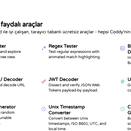
 faydalı araçlar
le iyi çalışan, tarayıcı tabanlı ücretsiz araçlar - hepsi Coddy'nin 
ter
Regex Tester
B
01
D
 and explore
Test regular expressions with
tree view.
animated match highlighting.
I
Ba
/ Decoder
JWT Decoder
U
nd decode URL
Dissect and verify JSON Web
G
Tokens payload-by-payload.
c
nerator
Unix Timestamp
C
Converter
G
, random
tunable
Convert between Unix
B
.
timestamps, ISO 8601, UTC, and
sc
local time.
ti