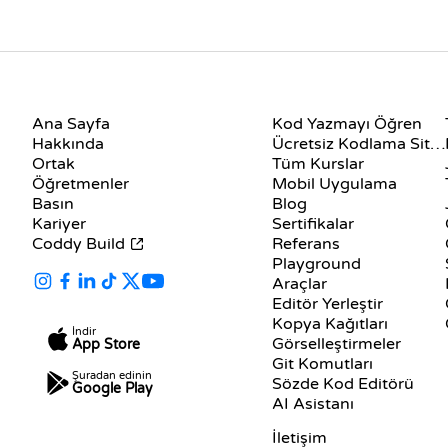
ŞIRKET
KAYNAKLAR
Ana Sayfa
Kod Yazmayı Öğren
Hakkında
Ücretsiz Kodlama Siteleri
Ortak
Tüm Kurslar
Öğretmenler
Mobil Uygulama
Basın
Blog
Kariyer
Sertifikalar
Coddy Build
Referans
Playground
Araçlar
Editör Yerleştir
Kopya Kağıtları
İndir
Görselleştirmeler
App Store
Git Komutları
Şuradan edinin
Sözde Kod Editörü
Google Play
AI Asistanı
DESTEK
İletişim