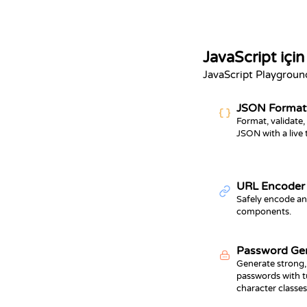
JavaScript için
JavaScript Playground i
JSON Format
Format, validate,
JSON with a live 
URL Encoder 
Safely encode a
components.
Password Ge
Generate strong
passwords with 
character classes