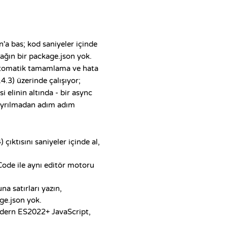
'a bas; kod saniyeler içinde
ağın bir package.json yok.
 otomatik tamamlama ve hata
4.3) üzerinde çalışıyor;
 elinin altında - bir async
 ayrılmadan adım adım
çıktısını saniyeler içinde al,
ode ile aynı editör motoru
na satırları yazın,
ge.json yok.
odern ES2022+ JavaScript,