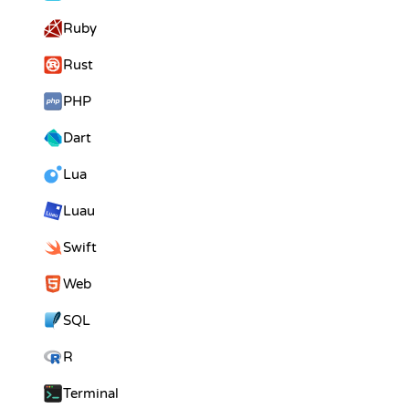
Ruby
Rust
PHP
Dart
Lua
Luau
Swift
Web
SQL
R
// Map ASCII letter
Terminal