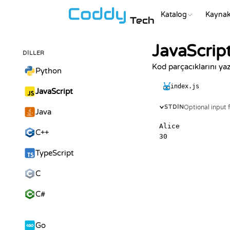
Katalog
Kaynak
Tech
JavaScrip
DILLER
Kod parçacıklarını yaz
Python
index.js
JavaScript
Optional input f
STDIN
Java
C++
TypeScript
C
C#
Go