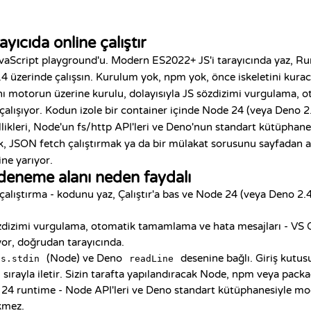
ayıcıda online çalıştır
JavaScript playground'u. Modern ES2022+ JS'i tarayıcında yaz, Run
 üzerinde çalışsın. Kurulum yok, npm yok, önce iskeletini kurac
nı motorun üzerine kurulu, dolayısıyla JS sözdizimi vurgulama,
z çalışıyor. Kodun izole bir container içinde Node 24 (veya Deno 2.
kleri, Node'un fs/http API'leri ve Deno'nun standart kütüphanesi
k, JSON fetch çalıştırmak ya da bir mülakat sorusunu sayfadan
ne yarıyor.
deneme alanı neden faydalı
alıştırma - kodunu yaz, Çalıştır'a bas ve Node 24 (veya Deno 2.4) 
dizimi vurgulama, otomatik tamamlama ve hata mesajları - VS C
yor, doğrudan tarayıcında.
(Node) ve Deno
desenine bağlı. Giriş kutusu
ss.stdin
readLine
sırayla iletir. Sizin tarafta yapılandıracak Node, npm veya packa
 24 runtime - Node API'leri ve Deno standart kütüphanesiyle m
kmez.