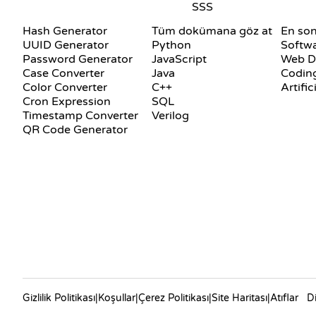
SSS
DOKÜMANTASYON
BLOG
Hash Generator
Tüm dokümana göz at
En son
UUID Generator
Python
Softw
Password Generator
JavaScript
Web D
Case Converter
Java
Coding
Color Converter
C++
Artific
Cron Expression
SQL
Timestamp Converter
Verilog
QR Code Generator
Gizlilik Politikası
|
Koşullar
|
Çerez Politikası
|
Site Haritası
|
Atıflar
Di