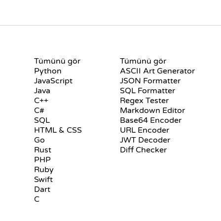
LAR
SERTIFIKALAR
ARAÇLAR
Tümünü gör
Tümünü gör
Python
ASCII Art Generator
JavaScript
JSON Formatter
Java
SQL Formatter
C++
Regex Tester
C#
Markdown Editor
SQL
Base64 Encoder
HTML & CSS
URL Encoder
Go
JWT Decoder
Rust
Diff Checker
PHP
Ruby
Swift
Dart
C