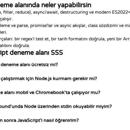
eme alanında neler yapabilirsin
p, filter, reduce), async/await, destructuring ve modern ES2022+
alışır.
eme ve parse, promise'lar ve async akışlar, class sözdizimi ve mül
eri.
rçaları: bir regex'i test et, bir tarih formatını doğrula, yeni bir
alıbını doğrula.
ipt deneme alanı SSS
 deneme alanı ücretsiz mi?
 çalıştırmak için Node.js kurmam gerekir mi?
e alanı mobil ve Chromebook'ta çalışıyor mu?
round'unda Node üzerinden stdin okuyabilir miyim?
sonra JavaScript'i nasıl öğrenirim?