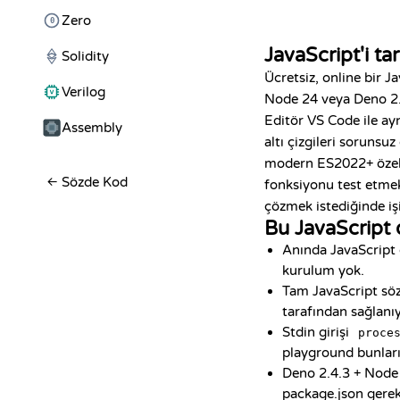
Zero
JavaScript'i tar
Solidity
Ücretsiz, online bir 
Verilog
Node 24 veya Deno 2.4
Editör VS Code ile ay
Assembly
altı çizgileri sorunsu
modern ES2022+ özelli
←
Sözde Kod
fonksiyonu test etme
çözmek istediğinde işi
Bu JavaScript 
Anında JavaScript ç
kurulum yok.
Tam JavaScript söz
tarafından sağlanı
Stdin girişi
proce
playground bunları 
Deno 2.4.3 + Node
package.json gere