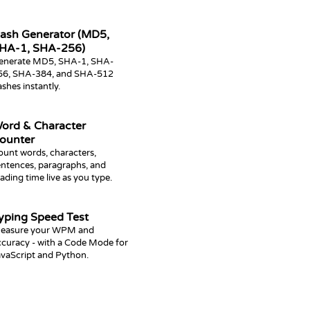
ash Generator (MD5,
HA-1, SHA-256)
enerate MD5, SHA-1, SHA-
56, SHA-384, and SHA-512
shes instantly.
ord & Character
ounter
ount words, characters,
entences, paragraphs, and
ading time live as you type.
yping Speed Test
easure your WPM and
ccuracy - with a Code Mode for
avaScript and Python.