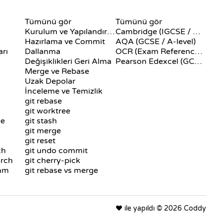
LER
GIT KOMUTLARI
SÖZDE KOD
Tümünü gör
Tümünü gör
Kurulum ve Yapılandırma
Cambridge (IGCSE / A-Level)
Hazırlama ve Commit
AQA (GCSE / A-level)
arı
Dallanma
OCR (Exam Reference Language)
Değişiklikleri Geri Alma
Pearson Edexcel (GCSE)
Merge ve Rebase
Uzak Depolar
İnceleme ve Temizlik
git rebase
git worktree
ee
git stash
git merge
git reset
ch
git undo commit
arch
git cherry-pick
thm
git rebase vs merge
❤️ ile yapıldı © 2026 Coddy