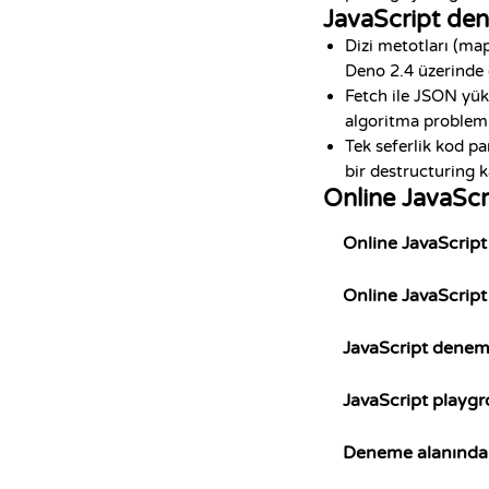
JavaScript den
Dizi metotları (ma
Deno 2.4 üzerinde ç
Fetch ile JSON yükl
algoritma probleml
Tek seferlik kod pa
bir destructuring k
Online JavaScr
Online JavaScript
Online JavaScript
JavaScript denem
JavaScript playg
Deneme alanından 