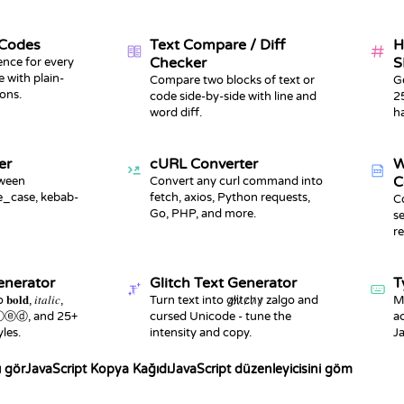
 Codes
Text Compare / Diff
H
Checker
S
ence for every
 with plain-
Compare two blocks of text or
G
ons.
code side-by-side with line and
2
word diff.
ha
er
cURL Converter
W
123
C
tween
Convert any curl command into
e_case, kebab-
fetch, axios, Python requests,
C
Go, PHP, and more.
s
re
enerator
Glitch Text Generator
T
𝐝, 𝑖𝑡𝑎𝑙𝑖𝑐,
Turn text into g̷l̷i̷t̷c̷h̷y̷ zalgo and
M
ⓘⓡⓒⓛⓔⓓ, and 25+
cursed Unicode - tune the
a
les.
intensity and copy.
J
ı gör
JavaScript Kopya Kağıdı
JavaScript düzenleyicisini göm