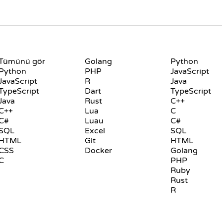
DILLER
PLAYGROUND
Tümünü gör
Golang
Python
Python
PHP
JavaScript
JavaScript
R
Java
TypeScript
Dart
TypeScript
Java
Rust
C++
C++
Lua
C
C#
Luau
C#
SQL
Excel
SQL
HTML
Git
HTML
CSS
Docker
Golang
C
PHP
Ruby
Rust
R