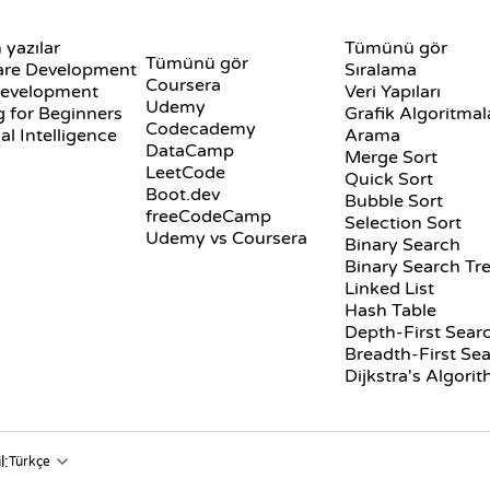
İNCELEMELER VE
GÖRSELLEŞTIRME
 yazılar
KARŞILAŞTIRMALAR
Tümünü gör
Tümünü gör
are Development
Sıralama
Coursera
evelopment
Veri Yapıları
Udemy
 for Beginners
Grafik Algoritmal
Codecademy
ial Intelligence
Arama
DataCamp
Merge Sort
LeetCode
Quick Sort
Boot.dev
Bubble Sort
freeCodeCamp
Selection Sort
Udemy vs Coursera
Binary Search
Binary Search Tr
Linked List
Hash Table
Depth-First Sear
Breadth-First Se
Dijkstra's Algori
l: