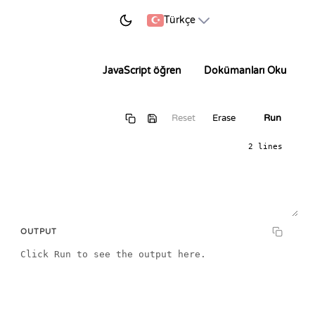
ÖĞRENMEYE BAŞLA
Türkçe
JavaScript öğren
Dokümanları Oku
Reset
Erase
Run
2 lines
OUTPUT
Click Run to see the output here.