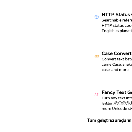
HTTP Status
Searchable refer
HTTP status code
English explanati
Case Convert
Aa
a
Convert text be
camelCase, snak
case, and more.
Fancy Text G
Turn any text into 𝐛𝐨𝐥
𝔣𝔯𝔞𝔨𝔱𝔲𝔯, ⓒ
more Unicode sty
Tüm geliştirici araçların