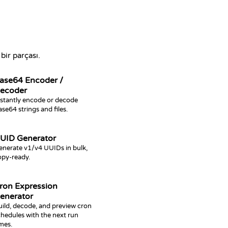
bir parçası.
ase64 Encoder /
ecoder
nstantly encode or decode
se64 strings and files.
UID Generator
enerate v1/v4 UUIDs in bulk,
opy-ready.
ron Expression
enerator
uild, decode, and preview cron
hedules with the next run
mes.