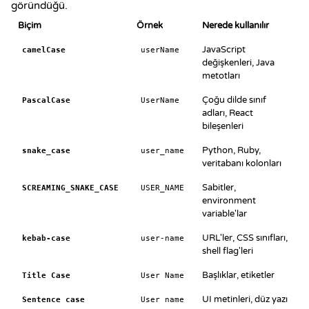
göründüğü.
Biçim
Örnek
Nerede kullanılır
JavaScript
camelCase
userName
değişkenleri, Java
metotları
Çoğu dilde sınıf
PascalCase
UserName
adları, React
bileşenleri
Python, Ruby,
snake_case
user_name
veritabanı kolonları
Sabitler,
SCREAMING_SNAKE_CASE
USER_NAME
environment
variable'lar
URL'ler, CSS sınıfları,
kebab-case
user-name
shell flag'leri
Başlıklar, etiketler
Title Case
User Name
UI metinleri, düz yazı
Sentence case
User name