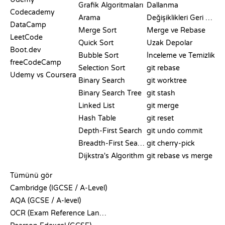
Grafik Algoritmaları
Dallanma
Codecademy
Arama
Değişiklikleri Geri Alma
DataCamp
Merge Sort
Merge ve Rebase
LeetCode
Quick Sort
Uzak Depolar
Boot.dev
Bubble Sort
İnceleme ve Temizlik
freeCodeCamp
Selection Sort
git rebase
Udemy vs Coursera
Binary Search
git worktree
Binary Search Tree
git stash
Linked List
git merge
Hash Table
git reset
Depth-First Search
git undo commit
Breadth-First Search
git cherry-pick
Dijkstra's Algorithm
git rebase vs merge
SÖZDE KOD
Tümünü gör
Cambridge (IGCSE / A-Level)
AQA (GCSE / A-level)
OCR (Exam Reference Language)