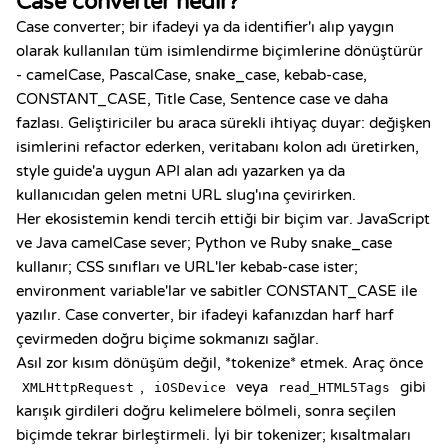
Case converter nedir?
Case converter; bir ifadeyi ya da identifier'ı alıp yaygın
olarak kullanılan tüm isimlendirme biçimlerine dönüştürür
- camelCase, PascalCase, snake_case, kebab-case,
CONSTANT_CASE, Title Case, Sentence case ve daha
fazlası. Geliştiriciler bu araca sürekli ihtiyaç duyar: değişken
isimlerini refactor ederken, veritabanı kolon adı üretirken,
style guide'a uygun API alan adı yazarken ya da
kullanıcıdan gelen metni URL slug'ına çevirirken.
Her ekosistemin kendi tercih ettiği bir biçim var. JavaScript
ve Java camelCase sever; Python ve Ruby snake_case
kullanır; CSS sınıfları ve URL'ler kebab-case ister;
environment variable'lar ve sabitler CONSTANT_CASE ile
yazılır. Case converter, bir ifadeyi kafanızdan harf harf
çevirmeden doğru biçime sokmanızı sağlar.
Asıl zor kısım dönüşüm değil, *tokenize* etmek. Araç önce
,
veya
gibi
XMLHttpRequest
iOSDevice
read_HTML5Tags
karışık girdileri doğru kelimelere bölmeli, sonra seçilen
biçimde tekrar birleştirmeli. İyi bir tokenizer; kısaltmaları