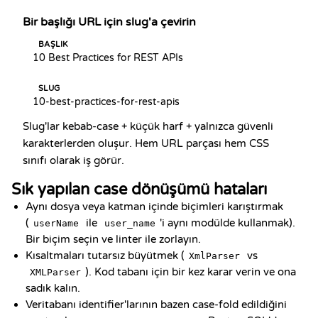
Bir başlığı URL için slug'a çevirin
BAŞLIK
10 Best Practices for REST APIs
SLUG
10-best-practices-for-rest-apis
Slug'lar kebab-case + küçük harf + yalnızca güvenli
karakterlerden oluşur. Hem URL parçası hem CSS
sınıfı olarak iş görür.
Sık yapılan case dönüşümü hataları
Aynı dosya veya katman içinde biçimleri karıştırmak
(
ile
'i aynı modülde kullanmak).
userName
user_name
Bir biçim seçin ve linter ile zorlayın.
Kısaltmaları tutarsız büyütmek (
vs
XmlParser
). Kod tabanı için bir kez karar verin ve ona
XMLParser
sadık kalın.
Veritabanı identifier'larının bazen case-fold edildiğini