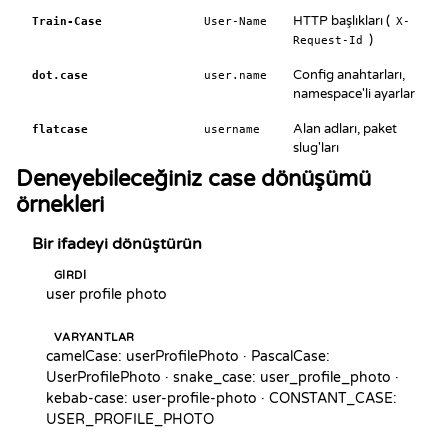
HTTP başlıkları (
Train-Case
User-Name
X-
)
Request-Id
Config anahtarları,
dot.case
user.name
namespace'li ayarlar
Alan adları, paket
flatcase
username
slug'ları
Deneyebileceğiniz case dönüşümü
örnekleri
Bir ifadeyi dönüştürün
GIRDI
user profile photo
VARYANTLAR
camelCase: userProfilePhoto · PascalCase: 
UserProfilePhoto · snake_case: user_profile_photo · 
kebab-case: user-profile-photo · CONSTANT_CASE: 
USER_PROFILE_PHOTO