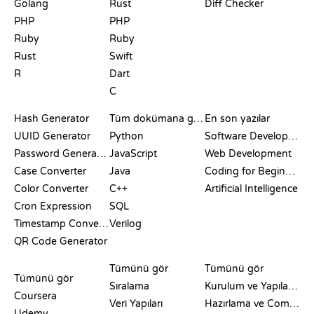
Golang
Rust
Diff Checker
PHP
PHP
Ruby
Ruby
Rust
Swift
R
Dart
C
DOKÜMANTASYON
BLOG
Hash Generator
Tüm dokümana göz at
En son yazılar
UUID Generator
Python
Software Development
Password Generator
JavaScript
Web Development
Case Converter
Java
Coding for Beginners
Color Converter
C++
Artificial Intelligence
Cron Expression
SQL
Timestamp Converter
Verilog
QR Code Generator
İNCELEMELER VE
GÖRSELLEŞTIRMELER
GIT KOMUTLARI
KARŞILAŞTIRMALAR
Tümünü gör
Tümünü gör
Tümünü gör
Sıralama
Kurulum ve Yapılandırma
Coursera
Veri Yapıları
Hazırlama ve Commit
Udemy