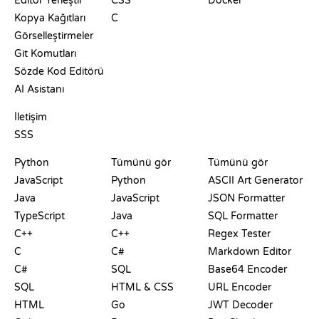
Editör Yerleştir
CSS
Docker
Kopya Kağıtları
C
Görselleştirmeler
Git Komutları
Sözde Kod Editörü
AI Asistanı
DESTEK
İletişim
SSS
PLAYGROUNDLAR
SERTIFIKALAR
ARAÇLAR
Python
Tümünü gör
Tümünü gör
JavaScript
Python
ASCII Art Generator
Java
JavaScript
JSON Formatter
TypeScript
Java
SQL Formatter
C++
C++
Regex Tester
C
C#
Markdown Editor
C#
SQL
Base64 Encoder
SQL
HTML & CSS
URL Encoder
HTML
Go
JWT Decoder