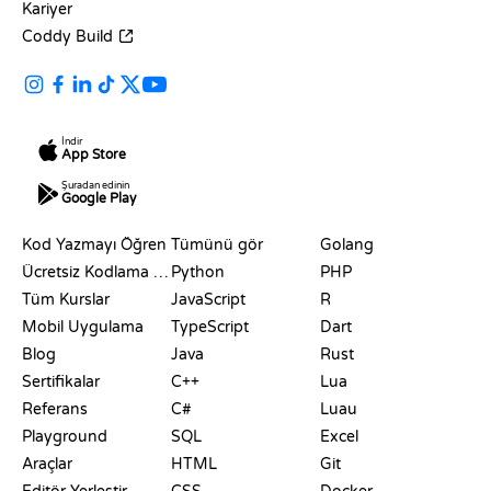
Kariyer
Coddy Build
İndir
App Store
Şuradan edinin
Google Play
KAYNAKLAR
DILLER
Kod Yazmayı Öğren
Tümünü gör
Golang
Ücretsiz Kodlama Siteleri
Python
PHP
Tüm Kurslar
JavaScript
R
Mobil Uygulama
TypeScript
Dart
Blog
Java
Rust
Sertifikalar
C++
Lua
Referans
C#
Luau
Playground
SQL
Excel
Araçlar
HTML
Git