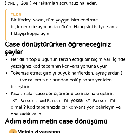
(
,
) ve rakamları sorunsuz halleder.
XML
iOS
TL;DR
Bir ifadeyi yazın, tüm yaygın isimlendirme
biçimlerinde aynı anda görün. Hangisini istiyorsanız
tıklayıp kopyalayın.
Case dönüştürürken öğreneceğiniz
şeyler
Her dilin topluluğunun tercih ettiği bir biçim var. İçinde
yazdığınız kod tabanının konvansiyonuna uyun.
Tokenize etme; girdiyi büyük harflerden, ayraçlardan (
_
) ve rakam sınırlarından bölüp sonra yeniden
- .
birleştirir.
Kısaltmalar case dönüşümünü belirsiz hale getirir:
,
mi yoksa
mi
XMLParser
xmlParser
xMLParser
olmalı? Kod tabanınızda bir konvansiyon belirleyin ve
ona sadık kalın.
Adım adım metin case dönüşümü
Metninizi yapıştırın