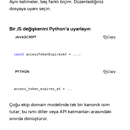
Aynı kelimeler, beş farklı biçim. Düzenlediğiniz
dosyaya uyanı seçin.
Bir JS değişkenini Python'a uyarlayın
Copy
JAVASCRIPT
const
 accessTokenExpiresAt 
=
...
;
Copy
PYTHON
access_token_expires_at 
=
.
.
.
Çoğu ekip domain modelinde tek bir kanonik isim
tutar; bu ismi diller veya API katmanları arasındaki
sınırda dönüştürür.