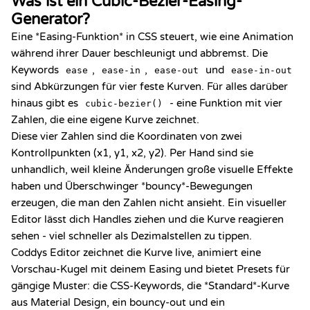
Was ist ein Cubic-Bezier-Easing-
Generator?
Eine *Easing-Funktion* in CSS steuert, wie eine Animation
während ihrer Dauer beschleunigt und abbremst. Die
Keywords
,
,
und
ease
ease-in
ease-out
ease-in-out
sind Abkürzungen für vier feste Kurven. Für alles darüber
hinaus gibt es
- eine Funktion mit vier
cubic-bezier()
Zahlen, die eine eigene Kurve zeichnet.
Diese vier Zahlen sind die Koordinaten von zwei
Kontrollpunkten (x1, y1, x2, y2). Per Hand sind sie
unhandlich, weil kleine Änderungen große visuelle Effekte
haben und Überschwinger *bouncy*-Bewegungen
erzeugen, die man den Zahlen nicht ansieht. Ein visueller
Editor lässt dich Handles ziehen und die Kurve reagieren
sehen - viel schneller als Dezimalstellen zu tippen.
Coddys Editor zeichnet die Kurve live, animiert eine
Vorschau-Kugel mit deinem Easing und bietet Presets für
gängige Muster: die CSS-Keywords, die *Standard*-Kurve
aus Material Design, ein bouncy-out und ein