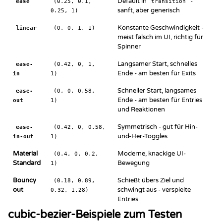
Default in
-
ease
(0.25, 0.1,
transition
sanft, aber generisch
0.25, 1)
Konstante Geschwindigkeit -
linear
(0, 0, 1, 1)
meist falsch im UI, richtig für
Spinner
Langsamer Start, schnelles
ease-
(0.42, 0, 1,
Ende - am besten für Exits
in
1)
Schneller Start, langsames
ease-
(0, 0, 0.58,
Ende - am besten für Entries
out
1)
und Reaktionen
Symmetrisch - gut für Hin-
ease-
(0.42, 0, 0.58,
und-Her-Toggles
in-out
1)
Material
Moderne, knackige UI-
(0.4, 0, 0.2,
Standard
Bewegung
1)
Bouncy
Schießt übers Ziel und
(0.18, 0.89,
out
schwingt aus - verspielte
0.32, 1.28)
Entries
cubic-bezier-Beispiele zum Testen