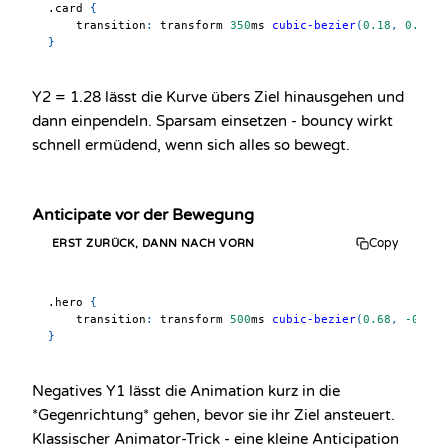
.card
{
transition
:
 transform 
350
ms
cubic-bezier
(
0.18
,
0.89
,
}
Y2 = 1.28 lässt die Kurve übers Ziel hinausgehen und
dann einpendeln. Sparsam einsetzen - bouncy wirkt
schnell ermüdend, wenn sich alles so bewegt.
Anticipate vor der Bewegung
Copy
ERST ZURÜCK, DANN NACH VORN
.hero
{
transition
:
 transform 
500
ms
cubic-bezier
(
0.68
,
-0.55
,
}
Negatives Y1 lässt die Animation kurz in die
*Gegenrichtung* gehen, bevor sie ihr Ziel ansteuert.
Klassischer Animator-Trick - eine kleine Anticipation