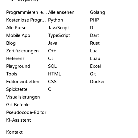
RESSOURCEN
SPRACHEN
Programmieren lernen
Alle ansehen
Golang
Kostenlose Programmier-Websites
Python
PHP
Alle Kurse
JavaScript
R
Mobile App
TypeScript
Dart
Blog
Java
Rust
Zertifizierungen
C++
Lua
Referenz
C#
Luau
Playground
SQL
Excel
Tools
HTML
Git
Editor einbetten
CSS
Docker
Spickzettel
C
Visualisierungen
Git-Befehle
Pseudocode-Editor
KI-Assistent
SUPPORT
Kontakt