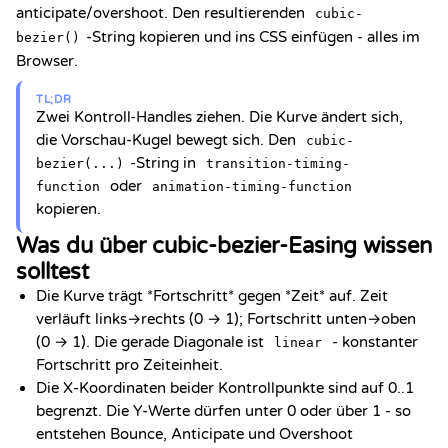
anticipate/overshoot. Den resultierenden
cubic-
-String kopieren und ins CSS einfügen - alles im
bezier()
Browser.
TL;DR
Zwei Kontroll-Handles ziehen. Die Kurve ändert sich,
die Vorschau-Kugel bewegt sich. Den
cubic-
-String in
bezier(...)
transition-timing-
oder
function
animation-timing-function
kopieren.
Was du über cubic-bezier-Easing wissen
solltest
Die Kurve trägt *Fortschritt* gegen *Zeit* auf. Zeit
verläuft links→rechts (0 → 1); Fortschritt unten→oben
(0 → 1). Die gerade Diagonale ist
- konstanter
linear
Fortschritt pro Zeiteinheit.
Die X-Koordinaten beider Kontrollpunkte sind auf 0..1
begrenzt. Die Y-Werte dürfen unter 0 oder über 1 - so
entstehen Bounce, Anticipate und Overshoot