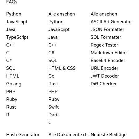
FAQs
PLAYGROUNDS
ZERTIFIKATE
TOOLS
Python
Alle ansehen
Alle ansehen
JavaScript
Python
ASCII Art Generator
Java
JavaScript
JSON Formatter
TypeScript
Java
SQL Formatter
C++
C++
Regex Tester
C
C#
Markdown Editor
C#
SQL
Base64 Encoder
SQL
HTML & CSS
URL Encoder
HTML
Go
JWT Decoder
Golang
Rust
Diff Checker
PHP
PHP
Ruby
Ruby
Rust
Swift
R
Dart
C
DOKUMENTATION
BLOG
Hash Generator
Alle Dokumente durchsuchen
Neueste Beiträge