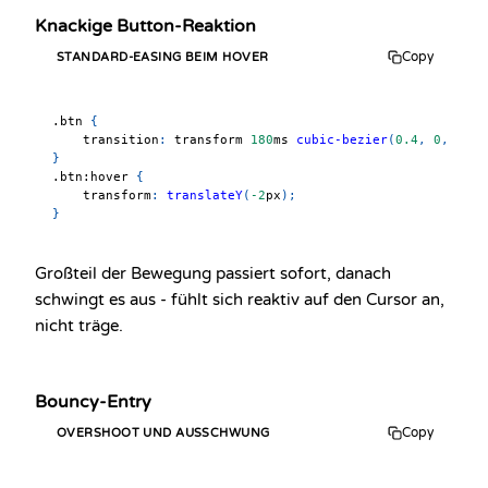
Knackige Button-Reaktion
Copy
STANDARD-EASING BEIM HOVER
.btn
{
transition
:
 transform 
180
ms
cubic-bezier
(
0.4
,
0
,
0.2
,
}
.btn
:hover
{
transform
:
translateY
(
-2
px
)
;
}
Großteil der Bewegung passiert sofort, danach
schwingt es aus - fühlt sich reaktiv auf den Cursor an,
nicht träge.
Bouncy-Entry
Copy
OVERSHOOT UND AUSSCHWUNG