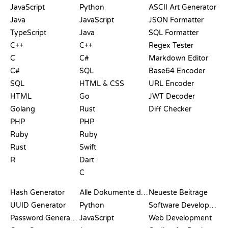
JavaScript
Python
ASCII Art Generator
Java
JavaScript
JSON Formatter
TypeScript
Java
SQL Formatter
C++
C++
Regex Tester
C
C#
Markdown Editor
C#
SQL
Base64 Encoder
SQL
HTML & CSS
URL Encoder
HTML
Go
JWT Decoder
Golang
Rust
Diff Checker
PHP
PHP
Ruby
Ruby
Rust
Swift
R
Dart
C
DOKUMENTATION
BLOG
Hash Generator
Alle Dokumente durchsuchen
Neueste Beiträge
UUID Generator
Python
Software Development
Password Generator
JavaScript
Web Development