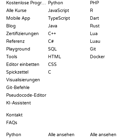
Kostenlose Programmier-Websites
Python
PHP
Alle Kurse
JavaScript
R
Mobile App
TypeScript
Dart
Blog
Java
Rust
Zertifizierungen
C++
Lua
Referenz
C#
Luau
Playground
SQL
Git
Tools
HTML
Docker
Editor einbetten
CSS
Spickzettel
C
Visualisierungen
Git-Befehle
Pseudocode-Editor
KI-Assistent
SUPPORT
Kontakt
FAQs
PLAYGROUNDS
ZERTIFIKATE
TOOLS
Python
Alle ansehen
Alle ansehen