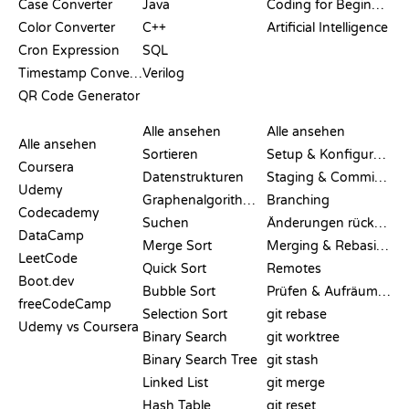
Case Converter
Java
Coding for Beginners
Color Converter
C++
Artificial Intelligence
Cron Expression
SQL
Timestamp Converter
Verilog
QR Code Generator
BEWERTUNGEN &
VISUALISIERUNGEN
GIT-BEFEHLE
VERGLEICHE
Alle ansehen
Alle ansehen
Alle ansehen
Sortieren
Setup & Konfiguration
Coursera
Datenstrukturen
Staging & Committing
Udemy
Graphenalgorithmen
Branching
Codecademy
Suchen
Änderungen rückgängig machen
DataCamp
Merge Sort
Merging & Rebasing
LeetCode
Quick Sort
Remotes
Boot.dev
Bubble Sort
Prüfen & Aufräumen
freeCodeCamp
Selection Sort
git rebase
Udemy vs Coursera
Binary Search
git worktree
Binary Search Tree
git stash
Linked List
git merge
Hash Table
git reset