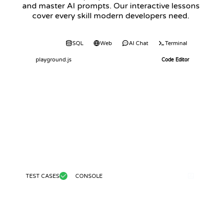
and master AI prompts. Our interactive lessons
cover every skill modern developers need.
Code
SQL
Web
AI Chat
Terminal
playground.js
Code Editor
TEST CASES
CONSOLE