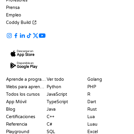
Profesores
Prensa
Empleo
Coddy Build
Descargar en
App Store
Disponible en
Google Play
RECURSOS
LENGUAJES
Aprende a programar
Ver todo
Golang
Webs para aprender a programar gratis
Python
PHP
Todos los cursos
JavaScript
R
App Móvil
TypeScript
Dart
Blog
Java
Rust
Certificaciones
C++
Lua
Referencia
C#
Luau
Playground
SQL
Excel