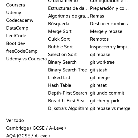
Ordenamiento
Configuración e inicio
Coursera
Estructuras de datos
Preparación y commit
Udemy
Algoritmos de grafos
Ramas
Codecademy
Búsqueda
Deshacer cambios
DataCamp
Merge Sort
Merge y rebase
LeetCode
Quick Sort
Remotos
Boot.dev
Bubble Sort
Inspección y limpieza
freeCodeCamp
Selection Sort
git rebase
Udemy vs Coursera
Binary Search
git worktree
Binary Search Tree
git stash
Linked List
git merge
Hash Table
git reset
Depth-First Search
git undo commit
Breadth-First Search
git cherry-pick
Dijkstra's Algorithm
git rebase vs merge
PSEUDOCÓDIGO
Ver todo
Cambridge (IGCSE / A-Level)
AQA (GCSE / A-level)