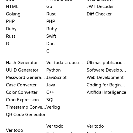
HTML
Go
JWT Decoder
Golang
Rust
Diff Checker
PHP
PHP
Ruby
Ruby
Rust
Swift
R
Dart
C
DOCUMENTACIÓN
BLOG
Hash Generator
Ver toda la documentación
Últimas publicaciones
UUID Generator
Python
Software Development
Password Generator
JavaScript
Web Development
Case Converter
Java
Coding for Beginners
Color Converter
C++
Artificial Intelligence
Cron Expression
SQL
Timestamp Converter
Verilog
QR Code Generator
RESEÑAS Y
VISUALIZACIONES
COMANDOS DE GIT
COMPARATIVAS
Ver todo
Ver todo
Ver todo