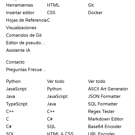
Herramientas
HTML
Git
Insertar editor
CSS
Docker
Hojas de Referencia
C
Visualizaciones
Comandos de Git
Editor de pseudocódigo
Asistente IA
SOPORTE
Contacto
Preguntas Frecuentes
PLAYGROUNDS
CERTIFICACIONES
HERRAMIENTAS
Python
Ver todo
Ver todo
JavaScript
Python
ASCII Art Generator
Java
JavaScript
JSON Formatter
TypeScript
Java
SQL Formatter
C++
C++
Regex Tester
C
C#
Markdown Editor
C#
SQL
Base64 Encoder
SQL
HTML & CSS
URL Encoder