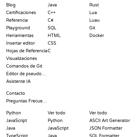
Blog
Java
Rust
Certificaciones
C++
Lua
Referencia
C#
Luau
Playground
SQL
Git
Herramientas
HTML
Docker
Insertar editor
CSS
Hojas de Referencia
C
Visualizaciones
Comandos de Git
Editor de pseudocódigo
Asistente IA
SOPORTE
Contacto
Preguntas Frecuentes
PLAYGROUNDS
CERTIFICACIONES
HERRAMIENTAS
Python
Ver todo
Ver todo
JavaScript
Python
ASCII Art Generator
Java
JavaScript
JSON Formatter
TypeScript
Java
SQL Formatter