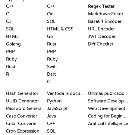
C++
C++
Regex Tester
C
C#
Markdown Editor
C#
SQL
Base64 Encoder
SQL
HTML & CSS
URL Encoder
HTML
Go
JWT Decoder
Golang
Rust
Diff Checker
PHP
PHP
Ruby
Ruby
Rust
Swift
R
Dart
C
DOCUMENTACIÓN
BLOG
Hash Generator
Ver toda la documentación
Últimas publicaciones
UUID Generator
Python
Software Development
Password Generator
JavaScript
Web Development
Case Converter
Java
Coding for Beginners
Color Converter
C++
Artificial Intelligence
Cron Expression
SQL