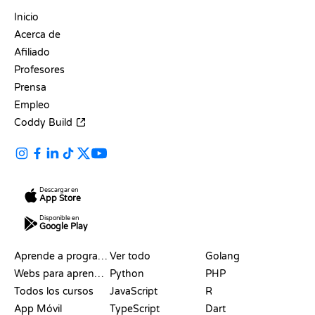
EMPRESA
Inicio
Acerca de
Afiliado
Profesores
Prensa
Empleo
Coddy Build
Descargar en
App Store
Disponible en
Google Play
RECURSOS
LENGUAJES
Aprende a programar
Ver todo
Golang
Webs para aprender a programar gratis
Python
PHP
Todos los cursos
JavaScript
R
App Móvil
TypeScript
Dart