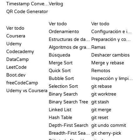
Timestamp Converter
Verilog
QR Code Generator
RESEÑAS Y
VISUALIZACIONES
COMANDOS DE GIT
COMPARATIVAS
Ver todo
Ver todo
Ver todo
Ordenamiento
Configuración e inicio
Coursera
Estructuras de datos
Preparación y commit
Udemy
Algoritmos de grafos
Ramas
Codecademy
Búsqueda
Deshacer cambios
DataCamp
Merge Sort
Merge y rebase
LeetCode
Quick Sort
Remotos
Boot.dev
Bubble Sort
Inspección y limpieza
freeCodeCamp
Selection Sort
git rebase
Udemy vs Coursera
Binary Search
git worktree
Binary Search Tree
git stash
Linked List
git merge
Hash Table
git reset
Depth-First Search
git undo commit
Breadth-First Search
git cherry-pick