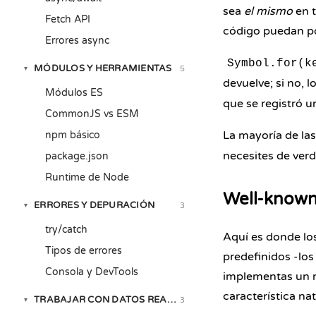
sea
el mismo
en t
Fetch API
código puedan po
Errores async
Symbol.for(k
MÓDULOS Y HERRAMIENTAS
5
▾
devuelve; si no, l
Módulos ES
que se registró 
CommonJS vs ESM
La mayoría de la
npm básico
necesites de ver
package.json
Runtime de Node
Well-known
ERRORES Y DEPURACIÓN
3
▾
try/catch
Aquí es donde lo
Tipos de errores
predefinidos -lo
Consola y DevTools
implementas un m
característica nat
TRABAJAR CON DATOS REALES
3
▾