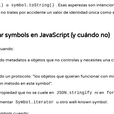
o
. Esas asperezas son intencion
l)
symbol.toString()
no trates por accidente un valor de identidad única como si
 symbols en JavaScript (y cuándo no)
cuando:
do metadatos a objetos que no controlas y necesites una c
o un protocolo: "los objetos que quieran funcionar con mi 
n método en este symbol".
ropiedad que no se cuele en
ni en
JSON.stringify
fo
ementar
u otro well-known symbol.
Symbol.iterator
symbols cuando: