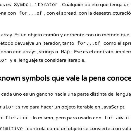
dos es
. Cualquier objeto que tenga un
Symbol.iterator
iona con
, con el spread, con la desestructuraci
for...of
 array. Es un objeto común y corriente con un método que u
todo devuelve un iterador, tanto
como el spr
for...of
cionan con arrays, strings o
. Ese es el contrato: impl
Map
y el lenguaje te considera iterable.
tor
-known symbols que vale la pena conoce
 cada uno es un gancho hacia una parte distinta del lengua
: sirve para hacer un objeto iterable en JavaScript.
rator
: lo mismo, pero para usarlo con
ncIterator
for await
: controla cómo un objeto se convierte a un valo
rimitive