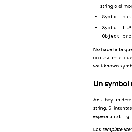
string o el m
Symbol.has
Symbol.toS
Object.pro
No hace falta qu
un caso en el qu
well-known symbo
Un symbol n
Aquí hay un deta
string. Si intent
espera un string:
Los
template liter