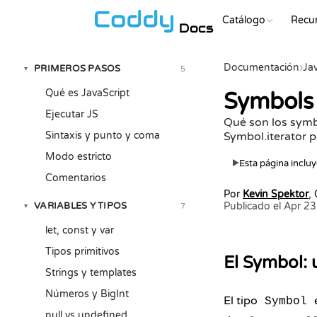
Catálogo
Recu
Docs
Documentación
›
Ja
PRIMEROS PASOS
5
▾
Qué es JavaScript
Symbols 
Ejecutar JS
Qué son los symb
Sintaxis y punto y coma
Symbol.iterator p
Modo estricto
Esta página incluye
▶
Comentarios
Por
Kevin Spektor
,
VARIABLES Y TIPOS
Publicado el Apr 2
7
▾
let, const y var
Tipos primitivos
El Symbol: 
Strings y templates
Números y BigInt
El tipo
Symbol
null vs undefined