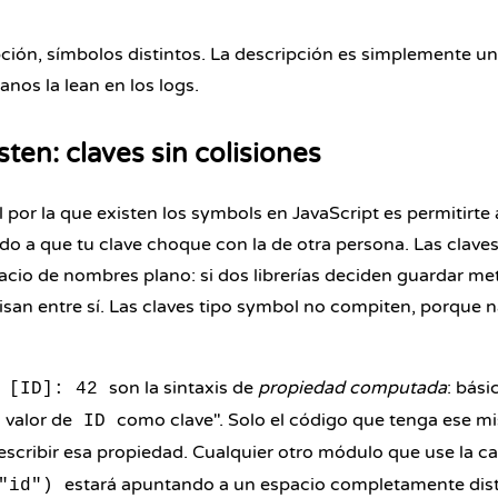
ción, símbolos distintos. La descripción es simplemente u
nos la lean en los logs.
sten: claves sin colisiones
l por la que existen los symbols en JavaScript es permitirte
do a que tu clave choque con la de otra persona. Las claves
cio de nombres plano: si dos librerías deciden guardar me
pisan entre sí. Las claves tipo symbol no compiten, porque 
n
son la sintaxis de
propiedad computada
: bási
[ID]: 42
l valor de
como clave". Solo el código que tenga ese 
ID
rescribir esa propiedad. Cualquier otro módulo que use la 
estará apuntando a un espacio completamente dist
"id")