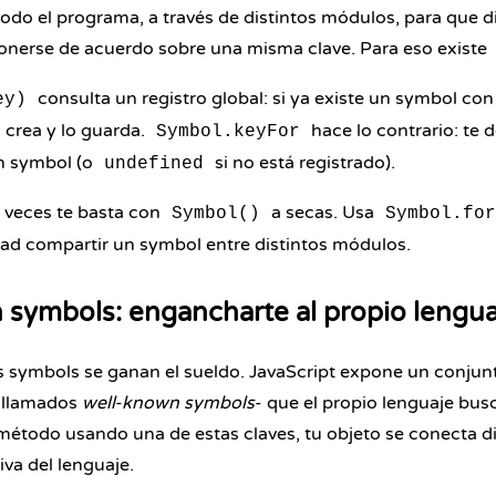
odo el programa, a través de distintos módulos, para que di
nerse de acuerdo sobre una misma clave. Para eso existe
consulta un registro global: si ya existe un symbol con 
ey)
o crea y lo guarda.
hace lo contrario: te d
Symbol.keyFor
un symbol (o
si no está registrado).
undefined
s veces te basta con
a secas. Usa
Symbol()
Symbol.for
dad compartir un symbol entre distintos módulos.
 symbols: engancharte al propio lengua
s symbols se ganan el sueldo. JavaScript expone un conju
s llamados
well-known symbols
- que el propio lenguaje busc
étodo usando una de estas claves, tu objeto se conecta d
iva del lenguaje.