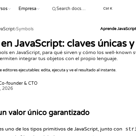
rsos
Empresa
EMP
Ctrl K
vaScript
›
Symbols
Aprende JavaScrip
en JavaScript: claves únicas y
ols en JavaScript, para qué sirven y cómo los well-known
ermiten integrar tus objetos con el propio lenguaje.
 editores ejecutables: edita, ejecuta y ve el resultado al instante.
 Co-founder & CTO
3, 2026
un valor único garantizado
es uno de los
tipos primitivos
de JavaScript, junto con
str