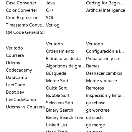
Case Converter
Java
Coding for Beginners
Color Converter
C++
Artificial Intelligence
Cron Expression
SQL
Timestamp Converter
Verilog
QR Code Generator
RESEÑAS Y
VISUALIZACIONES
COMANDOS DE GIT
COMPARATIVAS
Ver todo
Ver todo
Ver todo
Ordenamiento
Configuración e inicio
Coursera
Estructuras de datos
Preparación y commit
Udemy
Algoritmos de grafos
Ramas
Codecademy
Búsqueda
Deshacer cambios
DataCamp
Merge Sort
Merge y rebase
LeetCode
Quick Sort
Remotos
Boot.dev
Bubble Sort
Inspección y limpieza
freeCodeCamp
Selection Sort
git rebase
Udemy vs Coursera
Binary Search
git worktree
Binary Search Tree
git stash
Linked List
git merge