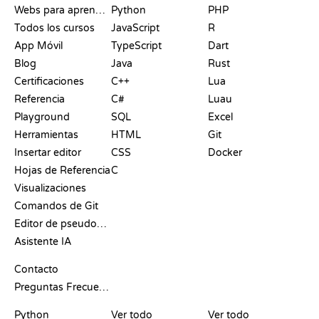
Webs para aprender a programar gratis
Python
PHP
Todos los cursos
JavaScript
R
App Móvil
TypeScript
Dart
Blog
Java
Rust
Certificaciones
C++
Lua
Referencia
C#
Luau
Playground
SQL
Excel
Herramientas
HTML
Git
Insertar editor
CSS
Docker
Hojas de Referencia
C
Visualizaciones
Comandos de Git
Editor de pseudocódigo
Asistente IA
SOPORTE
Contacto
Preguntas Frecuentes
PLAYGROUNDS
CERTIFICACIONES
HERRAMIENTAS
Python
Ver todo
Ver todo