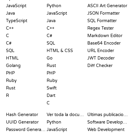
JavaScript
Python
ASCII Art Generator
Java
JavaScript
JSON Formatter
TypeScript
Java
SQL Formatter
C++
C++
Regex Tester
C
C#
Markdown Editor
C#
SQL
Base64 Encoder
SQL
HTML & CSS
URL Encoder
HTML
Go
JWT Decoder
Golang
Rust
Diff Checker
PHP
PHP
Ruby
Ruby
Rust
Swift
R
Dart
C
DOCUMENTACIÓN
BLOG
Hash Generator
Ver toda la documentación
Últimas publicaciones
UUID Generator
Python
Software Development
Password Generator
JavaScript
Web Development