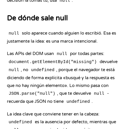
decisión la tomas tú, usa
.
null
De dónde sale null
solo aparece cuando alguien lo escribió. Esa es
null
justamente la idea: es una marca intencional.
Las APIs del DOM usan
por todas partes:
null
devuelve
document.getElementById("missing")
, no
, porque el navegador te está
null
undefined
diciendo de forma explícita «busqué y la respuesta es
que no hay ningún elemento». Lo mismo pasa con
, que te devuelve
-
JSON.parse("null")
null
recuerda que JSON no tiene
.
undefined
La idea clave que conviene tener en la cabeza:
es la ausencia por defecto, mientras que
undefined