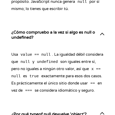
propósito. JavaScript nunca genera
por sí
null
mismo; lo tienes que escribir tú.
¿Cómo compruebo a la vez si algo es null o
undefined?
Usa
. La igualdad débil considera
value == null
que
y
son iguales entre sí,
null
undefined
pero no iguales a ningún otro valor, así que
x ==
es
exactamente para esos dos casos.
null
true
Es prácticamente el único sitio donde usar
en
==
vez de
se considera idiomático y seguro.
===
¿Por qué typeof null devuelve 'object'?