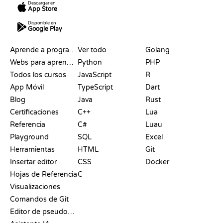
Descargar en
App Store
Disponible en
Google Play
RECURSOS
LENGUAJES
Aprende a programar
Ver todo
Golang
Webs para aprender a programar gratis
Python
PHP
Todos los cursos
JavaScript
R
App Móvil
TypeScript
Dart
Blog
Java
Rust
Certificaciones
C++
Lua
Referencia
C#
Luau
Playground
SQL
Excel
Herramientas
HTML
Git
Insertar editor
CSS
Docker
Hojas de Referencia
C
Visualizaciones
Comandos de Git
Editor de pseudocódigo