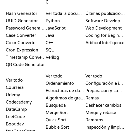
C
DOCUMENTACIÓN
BLOG
Hash Generator
Ver toda la documentación
Últimas publicaciones
UUID Generator
Python
Software Development
Password Generator
JavaScript
Web Development
Case Converter
Java
Coding for Beginners
Color Converter
C++
Artificial Intelligence
Cron Expression
SQL
Timestamp Converter
Verilog
QR Code Generator
RESEÑAS Y
VISUALIZACIONES
COMANDOS DE GIT
COMPARATIVAS
Ver todo
Ver todo
Ver todo
Ordenamiento
Configuración e inicio
Coursera
Estructuras de datos
Preparación y commit
Udemy
Algoritmos de grafos
Ramas
Codecademy
Búsqueda
Deshacer cambios
DataCamp
Merge Sort
Merge y rebase
LeetCode
Quick Sort
Remotos
Boot.dev
Bubble Sort
Inspección y limpieza