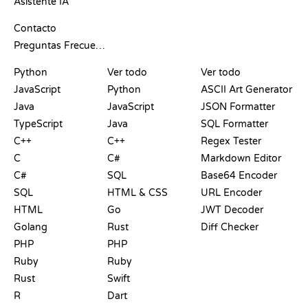
Asistente IA
SOPORTE
Contacto
Preguntas Frecuentes
PLAYGROUNDS
CERTIFICACIONES
HERRAMIENTAS
Python
Ver todo
Ver todo
JavaScript
Python
ASCII Art Generator
Java
JavaScript
JSON Formatter
TypeScript
Java
SQL Formatter
C++
C++
Regex Tester
C
C#
Markdown Editor
C#
SQL
Base64 Encoder
SQL
HTML & CSS
URL Encoder
HTML
Go
JWT Decoder
Golang
Rust
Diff Checker
PHP
PHP
Ruby
Ruby
Rust
Swift
R
Dart