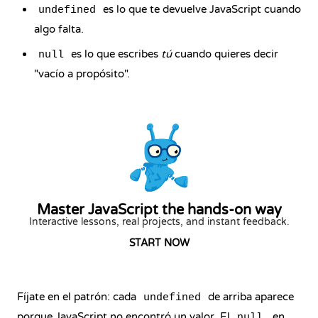
es lo que te devuelve JavaScript cuando
undefined
algo falta.
es lo que escribes
tú
cuando quieres decir
null
"vacío a propósito".
Master JavaScript the hands-on way
Interactive lessons, real projects, and instant feedback.
START NOW
Fíjate en el patrón: cada
de arriba aparece
undefined
porque JavaScript no encontró un valor. El
, en
null