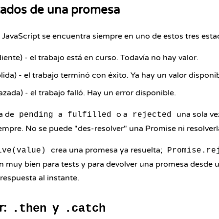
stados de una promesa
JavaScript se encuentra siempre en uno de estos tres esta
ente) - el trabajo está en curso. Todavía no hay valor.
ida) - el trabajo terminó con éxito. Ya hay un valor disponib
zada) - el trabajo falló. Hay un error disponible.
a de
a
o a
una sola vez
pending
fulfilled
rejected
empre. No se puede "des-resolver" una Promise ni resolverl
crea una promesa ya resuelta;
lve(value)
Promise.re
n muy bien para tests y para devolver una promesa desde u
 respuesta al instante.
r:
y
.then
.catch