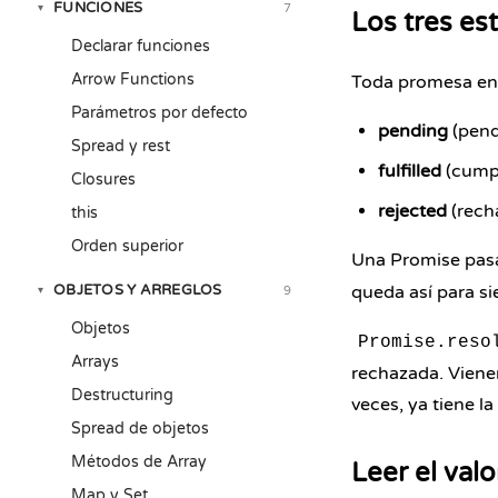
FUNCIONES
7
▾
Los tres e
Declarar funciones
Arrow Functions
Toda promesa en 
Parámetros por defecto
pending
(pendi
Spread y rest
fulfilled
(cumpl
Closures
rejected
(recha
this
Orden superior
Una Promise pas
OBJETOS Y ARREGLOS
queda así para si
9
▾
Objetos
Promise.reso
Arrays
rechazada. Viene
Destructuring
veces, ya tiene la
Spread de objetos
Métodos de Array
Leer el valo
Map y Set