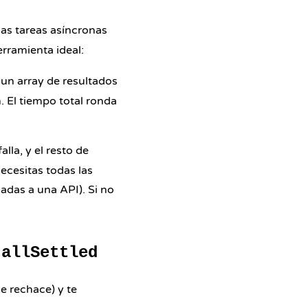
ias tareas asíncronas
erramienta ideal:
 un array de resultados
 El tiempo total ronda
lla, y el resto de
ecesitas todas las
madas a una API). Si no
.allSettled
e rechace) y te