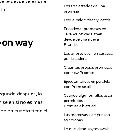
ue te devuelve es una
Los tres estados de una
to.
promesa
Leer el valor: .then y .catch
Encadenar promesas en
JavaScript: cada .then
devuelve una nueva
-on way
Promise
Los errores caen en cascada
por la cadena
Crear tus propias promesas
con new Promise
Ejecutar tareas en paralelo
con Promise.all
egundo después, la
Cuando algunos fallos están
permitidos:
mise en sí no es más
Promise.allSettled
do en cuanto tiene el
Las promesas siempre son
asíncronas
Lo que viene: async/await