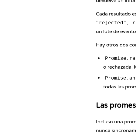
devuelve un info
Cada resultado e
"rejected", r
un lote de event
Hay otros dos co
Promise.ra
o rechazada. 
Promise.an
todas las pro
Las promes
Incluso una prom
nunca síncroname