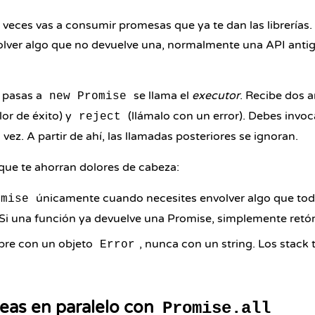
 veces vas a consumir promesas que ya te dan las librerías.
lver algo que no devuelve una, normalmente una API anti
e pasas a
se llama el
executor
. Recibe dos 
new Promise
lor de éxito) y
(llámalo con un error). Debes invoc
reject
ez. A partir de ahí, las llamadas posteriores se ignoran.
ue te ahorran dolores de cabeza:
únicamente cuando necesites envolver algo que tod
omise
Si una función ya devuelve una Promise, simplemente retór
pre con un objeto
, nunca con un string. Los stack
Error
reas en paralelo con
Promise.all