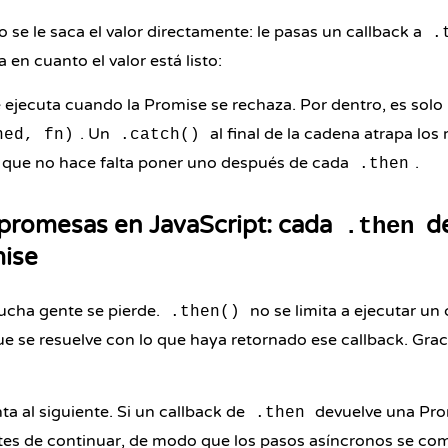
se le saca el valor directamente: le pasas un callback a
.
 en cuanto el valor está listo:
 ejecuta cuando la Promise se rechaza. Por dentro, es solo 
. Un
al final de la cadena atrapa lo
ned, fn)
.catch()
sí que no hace falta poner uno después de cada
.
.then
promesas en JavaScript: cada
de
.then
ise
cha gente se pierde.
no se limita a ejecutar un
.then()
e se resuelve con lo que haya retornado ese callback. Gra
a al siguiente. Si un callback de
devuelve una Pro
.then
es de continuar, de modo que los pasos asíncronos se co