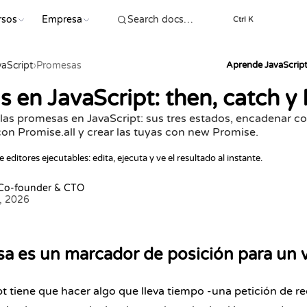
rsos
Empresa
EMP
Ctrl K
vaScript
›
Promesas
Aprende JavaScrip
 en JavaScript: then, catch y 
as promesas en JavaScript: sus tres estados, encadenar co
on Promise.all y crear las tuyas con new Promise.
 editores ejecutables: edita, ejecuta y ve el resultado al instante.
 Co-founder & CTO
3, 2026
 es un marcador de posición para un v
 tiene que hacer algo que lleva tiempo -una petición de red