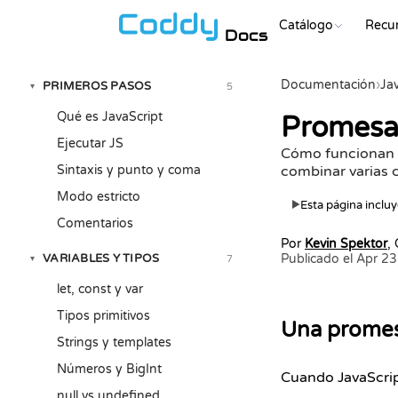
Catálogo
Recu
Docs
Documentación
›
Ja
PRIMEROS PASOS
5
▾
Qué es JavaScript
Promesas
Ejecutar JS
Cómo funcionan l
Sintaxis y punto y coma
combinar varias c
Modo estricto
Esta página incluye
▶
Comentarios
Por
Kevin Spektor
,
VARIABLES Y TIPOS
Publicado el Apr 2
7
▾
let, const y var
Tipos primitivos
Una promesa
Strings y templates
Números y BigInt
Cuando JavaScript
null vs undefined