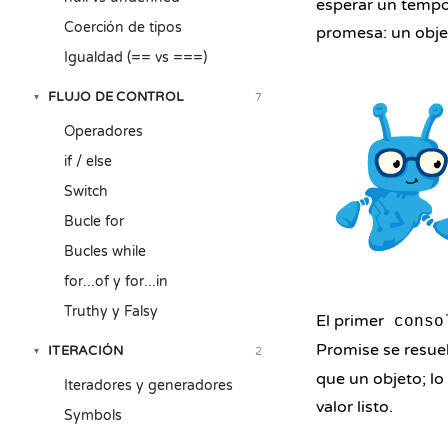
esperar un tempor
Coerción de tipos
promesa: un obje
Igualdad (== vs ===)
FLUJO DE CONTROL
7
▾
Operadores
if / else
Switch
Bucle for
Bucles while
for...of y for...in
Truthy y Falsy
El primer
conso
Promise se resuel
ITERACIÓN
2
▾
que un objeto; lo
Iteradores y generadores
valor listo.
Symbols