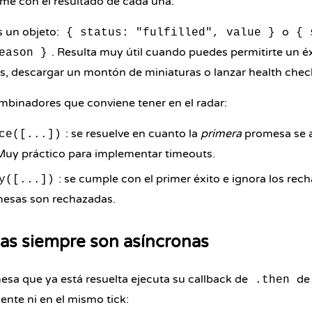
rme con el resultado de cada una:
s un objeto:
o
{ status: "fulfilled", value }
{ 
. Resulta muy útil cuando puedes permitirte un éxi
eason }
os, descargar un montón de miniaturas o lanzar health chec
mbinadores que conviene tener en el radar:
: se resuelve en cuanto la
primera
promesa se a
ce([...])
Muy práctico para implementar timeouts.
: se cumple con el primer éxito e ignora los recha
y([...])
mesas son rechazadas.
as siempre son asíncronas
esa que ya está resuelta ejecuta su callback de
de 
.then
nte ni en el mismo tick: