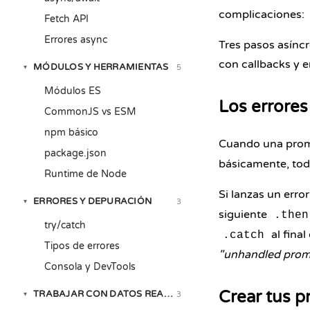
complicaciones:
Fetch API
Errores async
Tres pasos asíncr
con callbacks y e
MÓDULOS Y HERRAMIENTAS
5
▾
Módulos ES
Los errores
CommonJS vs ESM
npm básico
Cuando una prome
package.json
básicamente, tod
Runtime de Node
Si lanzas un erro
ERRORES Y DEPURACIÓN
3
▾
siguiente
.then
try/catch
al final
.catch
Tipos de errores
"unhandled promi
Consola y DevTools
Crear tus 
TRABAJAR CON DATOS REALES
3
▾