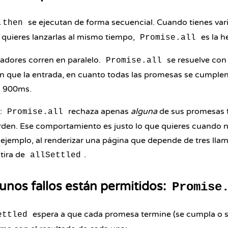
se ejecutan de forma secuencial. Cuando tienes var
.then
 quieres lanzarlas al mismo tiempo,
es la h
Promise.all
zadores corren en paralelo.
se resuelve con
Promise.all
n que la entrada, en cuanto todas las promesas se cumplen.
s 900ms.
e:
rechaza apenas
alguna
de sus promesas fa
Promise.all
erden. Ese comportamiento es justo lo que quieres cuando n
or ejemplo, al renderizar una página que depende de tres lla
 tira de
.
allSettled
nos fallos están permitidos:
Promise
espera a que cada promesa termine (se cumpla o s
ettled