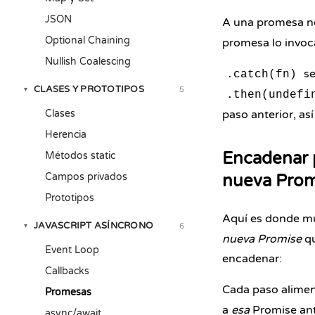
JSON
A una promesa no 
Optional Chaining
promesa lo invoca
Nullish Coalescing
se
.catch(fn)
CLASES Y PROTOTIPOS
5
▾
.then(undefi
Clases
paso anterior, a
Herencia
Encadenar 
Métodos static
Campos privados
nueva Prom
Prototipos
Aquí es donde mu
JAVASCRIPT ASÍNCRONO
6
▾
nueva Promise
qu
Event Loop
encadenar:
Callbacks
Cada paso aliment
Promesas
a
esa
Promise ant
async/await