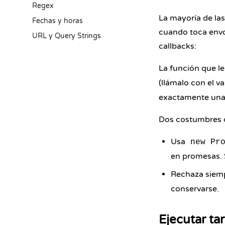
Regex
La mayoría de las
Fechas y horas
cuando toca envo
URL y Query Strings
callbacks:
La función que l
(llámalo con el va
exactamente una v
Dos costumbres q
Usa
new Pr
en promesas. 
Rechaza siem
conservarse.
Ejecutar ta