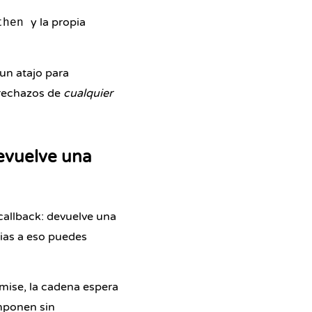
y la propia
then
un atajo para
s rechazos de
cualquier
vuelve una
 callback: devuelve una
cias a eso puedes
mise, la cadena espera
mponen sin