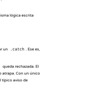
isma lógica escrita
.
ar un
. Ese es,
.catch
queda rechazada. El
n
o atrapa. Con un único
l típico aviso de