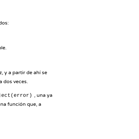
dos:
le.
, y a partir de ahí se
a dos veces.
, una ya
ject(error)
na función que, a