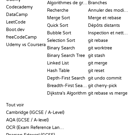
Algorithmes de graphes
Branches
Codecademy
Recherche
Annuler des modifications
DataCamp
Merge Sort
Merge et rebase
LeetCode
Quick Sort
Dépôts distants
Boot.dev
Bubble Sort
Inspection et nettoyage
freeCodeCamp
Selection Sort
git rebase
Udemy vs Coursera
Binary Search
git worktree
Binary Search Tree
git stash
Linked List
git merge
Hash Table
git reset
Depth-First Search
git undo commit
Breadth-First Search
git cherry-pick
Dijkstra's Algorithm
git rebase vs merge
PSEUDO-CODE
Tout voir
Cambridge (IGCSE / A-Level)
AQA (GCSE / A-level)
OCR (Exam Reference Language)