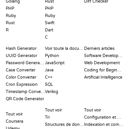
Golang
Rust
Diff Checker
PHP
PHP
Ruby
Ruby
Rust
Swift
R
Dart
C
DOCUMENTATION
BLOG
Hash Generator
Voir toute la documentation
Derniers articles
UUID Generator
Python
Software Development
Password Generator
JavaScript
Web Development
Case Converter
Java
Coding for Beginners
Color Converter
C++
Artificial Intelligence
Cron Expression
SQL
Timestamp Converter
Verilog
QR Code Generator
AVIS ET
VISUALISATIONS
COMMANDES GIT
COMPARATIFS
Tout voir
Tout voir
Tout voir
Tri
Configuration et mise en place
Coursera
Structures de données
Indexation et commit
Udemy