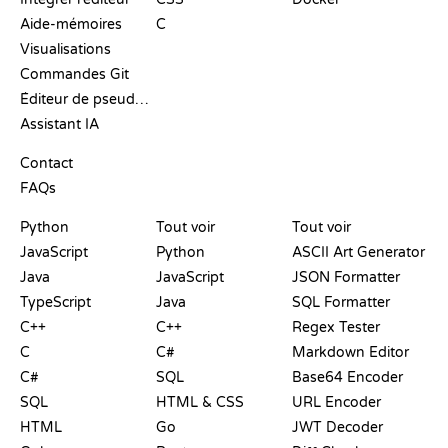
Aide-mémoires
C
Visualisations
Commandes Git
Éditeur de pseudo-code
Assistant IA
SUPPORT
Contact
FAQs
PLAYGROUNDS
CERTIFICATIONS
OUTILS
Python
Tout voir
Tout voir
JavaScript
Python
ASCII Art Generator
Java
JavaScript
JSON Formatter
TypeScript
Java
SQL Formatter
C++
C++
Regex Tester
C
C#
Markdown Editor
C#
SQL
Base64 Encoder
SQL
HTML & CSS
URL Encoder
HTML
Go
JWT Decoder