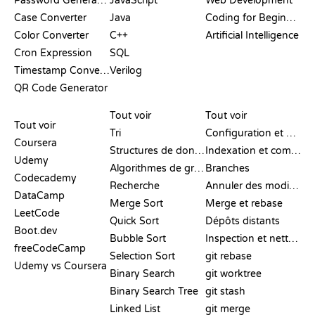
Password Generator
JavaScript
Web Development
Case Converter
Java
Coding for Beginners
Color Converter
C++
Artificial Intelligence
Cron Expression
SQL
Timestamp Converter
Verilog
QR Code Generator
AVIS ET
VISUALISATIONS
COMMANDES GIT
COMPARATIFS
Tout voir
Tout voir
Tout voir
Tri
Configuration et mise en place
Coursera
Structures de données
Indexation et commit
Udemy
Algorithmes de graphes
Branches
Codecademy
Recherche
Annuler des modifications
DataCamp
Merge Sort
Merge et rebase
LeetCode
Quick Sort
Dépôts distants
Boot.dev
Bubble Sort
Inspection et nettoyage
freeCodeCamp
Selection Sort
git rebase
Udemy vs Coursera
Binary Search
git worktree
Binary Search Tree
git stash
Linked List
git merge