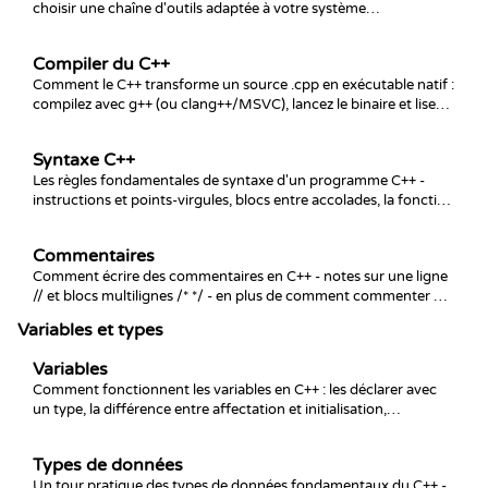
choisir une chaîne d'outils adaptée à votre système
d'exploitation et vérifier qu'elle fonctionne depuis la ligne de
commande.
Compiler du C++
Comment le C++ transforme un source .cpp en exécutable natif :
compilez avec g++ (ou clang++/MSVC), lancez le binaire et lisez
les erreurs du compilateur quand ça ne va pas.
Syntaxe C++
Les règles fondamentales de syntaxe d'un programme C++ -
instructions et points-virgules, blocs entre accolades, la fonction
main et le fonctionnement de la sortie - expliquées à partir d'un
premier programme.
Commentaires
Comment écrire des commentaires en C++ - notes sur une ligne
// et blocs multilignes /* */ - en plus de comment commenter du
code, pourquoi les commentaires de bloc ne s'imbriquent pas et
Variables et types
ce qui rend un commentaire utile à conserver.
Variables
Comment fonctionnent les variables en C++ : les déclarer avec
un type, la différence entre affectation et initialisation,
l'initialisation par accolades, les règles de nommage et la portée
qui décide où une variable vit et meurt.
Types de données
Un tour pratique des types de données fondamentaux du C++ -