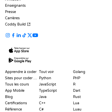
Enseignants
Presse
Carrières
Coddy Build
Télécharger sur
App Store
Disponible sur
Google Play
RESSOURCES
LANGAGES
Apprendre à coder
Tout voir
Golang
Sites pour coder gratuitement
Python
PHP
Tous les cours
JavaScript
R
App Mobile
TypeScript
Dart
Blog
Java
Rust
Certifications
C++
Lua
Référence
C#
Luau