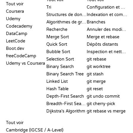
Tout voir
Tri
Configuration et mise en place
Coursera
Structures de données
Indexation et commit
Udemy
Algorithmes de graphes
Branches
Codecademy
Recherche
Annuler des modifications
DataCamp
Merge Sort
Merge et rebase
LeetCode
Quick Sort
Dépôts distants
Boot.dev
Bubble Sort
Inspection et nettoyage
freeCodeCamp
Selection Sort
git rebase
Udemy vs Coursera
Binary Search
git worktree
Binary Search Tree
git stash
Linked List
git merge
Hash Table
git reset
Depth-First Search
git undo commit
Breadth-First Search
git cherry-pick
Dijkstra's Algorithm
git rebase vs merge
PSEUDO-CODE
Tout voir
Cambridge (IGCSE / A-Level)