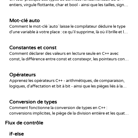
entiers, virgule flottante, char et bool - ainsi que les tailles, signed
et unsigned, les littéraux et suffixes, le dépassement et comment
choisir le bon type.
Mot-clé auto
Comment le mot-clé `auto` laisse le compilateur déduire le type
d'une variable à votre place : ce qu'il supprime, là où il brille et les
pièges qui surprennent les débutants.
Constantes et const
Comment déclarer des valeurs en lecture seule en C++ avec
const, la différence entre const et constexpr, les pointeurs const
par rapport aux pointeurs vers const, et les fonctions membres
const.
Opérateurs
Apprenez les opérateurs C++ - arithmétiques, de comparaison,
logiques, d'affectation et bit à bit - ainsi que les pièges liés à la
division entière, à la priorité et à l'évaluation court-circuit.
Conversion de types
Comment fonctionne la conversion de types en C++ :
conversions implicites, le piège de la division entière et les quatre
casts nommés (static_cast, const_cast, reinterpret_cast,
Flux de contrôle
dynamic_cast), avec les subtilités qui provoquent une perte de
données silencieuse.
if-else