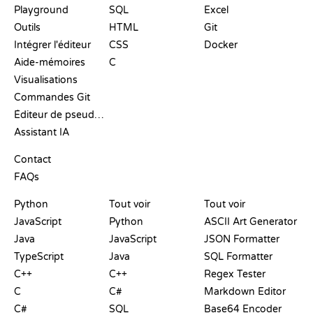
Playground
SQL
Excel
Outils
HTML
Git
Intégrer l'éditeur
CSS
Docker
Aide-mémoires
C
Visualisations
Commandes Git
Éditeur de pseudo-code
Assistant IA
SUPPORT
Contact
FAQs
PLAYGROUNDS
CERTIFICATIONS
OUTILS
Python
Tout voir
Tout voir
JavaScript
Python
ASCII Art Generator
Java
JavaScript
JSON Formatter
TypeScript
Java
SQL Formatter
C++
C++
Regex Tester
C
C#
Markdown Editor
C#
SQL
Base64 Encoder