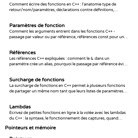
Comment écrire des fonctions en C++ : l'anatomie type de
retour/nom/paramètres, déclarations contre définitions,
renvoyer des valeurs, fonctions void et les pièges comme l'oubli
du return ou du prototype.
Paramètres de fonction
Comment les arguments entrent dans les fonctions C++ -
passage par valeur ou par référence, références const pour un
accès en lecture seule peu coûteux, arguments par défaut,
pointeurs, et les pièges du coût de copie qui ralentissent les
Références
programmes en silence.
Les références C++ expliquées : comment le & dans un
paramètre crée un alias, pourquoi le passage par référence évite
les copies et permet à une fonction de modifier les variables de
l'appelant, et quand recourir à const& et aux références plutôt
Surcharge de fonctions
qu'au retour par valeur.
La surcharge de fonctions en C++ permet à plusieurs fonctions
de partager un même nom tant que leurs listes de paramètres
diffèrent. Apprenez comment la résolution de surcharge choisit
la bonne version, pourquoi le type de retour seul ne compte pas,
Lambdas
et les pièges d'ambiguïté et d'arguments par défaut à éviter.
Écrivez de petites fonctions en ligne à la volée avec les lambdas
du C++ : la syntaxe, le fonctionnement des captures, quand
utiliser `mutable` et le piège de la capture pendante qui piège
Pointeurs et mémoire
tout le monde.