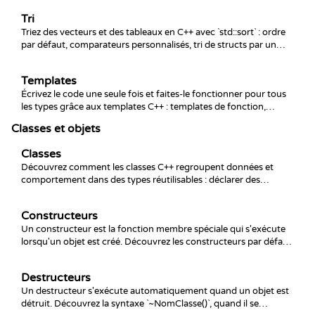
paire d'itérateurs et de l'idiome erase-remove.
Tri
Triez des vecteurs et des tableaux en C++ avec `std::sort` : ordre
par défaut, comparateurs personnalisés, tri de structs par un
champ et le piège de l'ordre faible strict qui provoque des
plantages.
Templates
Écrivez le code une seule fois et faites-le fonctionner pour tous
les types grâce aux templates C++ : templates de fonction,
templates de classe, déduction de type et les déroutantes
Classes et objets
erreurs de compilation qu'ils provoquent.
Classes
Découvrez comment les classes C++ regroupent données et
comportement dans des types réutilisables : déclarer des
variables membres et des méthodes, créer des objets, la
séparation public/private et les pièges comme les membres non
Constructeurs
initialisés et le pointeur this.
Un constructeur est la fonction membre spéciale qui s'exécute
lorsqu'un objet est créé. Découvrez les constructeurs par défaut,
paramétrés et de copie, les listes d'initialisation de membres, et
comment éviter de laisser des objets à moitié initialisés.
Destructeurs
Un destructeur s'exécute automatiquement quand un objet est
détruit. Découvrez la syntaxe `~NomClasse()`, quand il se