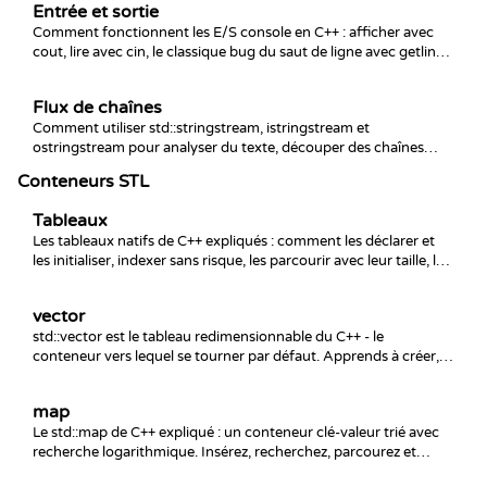
Entrée et sortie
Comment fonctionnent les E/S console en C++ : afficher avec
cout, lire avec cin, le classique bug du saut de ligne avec getline
après cin, et comment s'en sortir quand la saisie échoue.
Flux de chaînes
Comment utiliser std::stringstream, istringstream et
ostringstream pour analyser du texte, découper des chaînes
selon les espaces, convertir entre chaînes et nombres, et
Conteneurs STL
construire des chaînes formatées en mémoire.
Tableaux
Les tableaux natifs de C++ expliqués : comment les déclarer et
les initialiser, indexer sans risque, les parcourir avec leur taille, le
piège de la conversion tableau-vers-pointeur, et pourquoi
std::array et vector sont généralement préférables.
vector
std::vector est le tableau redimensionnable du C++ - le
conteneur vers lequel se tourner par défaut. Apprends à créer,
accéder, agrandir et parcourir un vector, ainsi que les pièges de
l'invalidation des itérateurs et de l'accès hors limites.
map
Le std::map de C++ expliqué : un conteneur clé-valeur trié avec
recherche logarithmique. Insérez, recherchez, parcourez et
évitez le classique piège d'operator[] qui insère des clés en