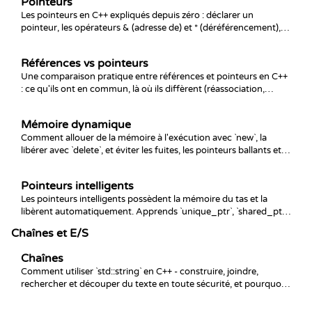
Pointeurs
Les pointeurs en C++ expliqués depuis zéro : déclarer un
pointeur, les opérateurs & (adresse de) et * (déréférencement),
nullptr, les pointeurs vers des tableaux et les pièges des
pointeurs pendants et non initialisés qui provoquent des
Références vs pointeurs
plantages.
Une comparaison pratique entre références et pointeurs en C++
: ce qu'ils ont en commun, là où ils diffèrent (réassociation,
nullité, arithmétique) et une règle claire pour choisir lequel
utiliser au quotidien.
Mémoire dynamique
Comment allouer de la mémoire à l'exécution avec `new`, la
libérer avec `delete`, et éviter les fuites, les pointeurs ballants et
les doubles libérations qui accompagnent la gestion manuelle du
tas.
Pointeurs intelligents
Les pointeurs intelligents possèdent la mémoire du tas et la
libèrent automatiquement. Apprends `unique_ptr`, `shared_ptr`,
`make_unique` et `make_shared`, et pourquoi tu ne devrais
Chaînes et E/S
presque plus jamais écrire `new`/`delete`.
Chaînes
Comment utiliser `std::string` en C++ - construire, joindre,
rechercher et découper du texte en toute sécurité, et pourquoi
on ne veut presque jamais un `char*` brut pour du vrai travail.