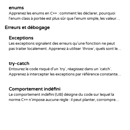
quoi struct diffère vraiment de class.
enums
Apprenez les enums en C++ : comment les déclarer, pourquoi
l'enum class à portée est plus sûr que l'enum simple, les valeurs
sous-jacentes personnalisées, le switch sur les énumérateurs et
Erreurs et débogage
la conversion vers et depuis les entiers.
Exceptions
Les exceptions signalent des erreurs qu'une fonction ne peut
pas traiter localement. Apprenez à utiliser `throw`, quels sont les
types d'exception standard, le message de `what()` et pourquoi
les exceptions valent mieux que les codes de retour pour les
try-catch
échecs qui comptent vraiment.
Entourez le code risqué d'un `try`, réagissez dans un `catch`.
Apprenez à intercepter les exceptions par référence constante, à
ordonner plusieurs gestionnaires, à utiliser `catch (...)` et à
relancer, sans fuite de ressources.
Comportement indéfini
Le comportement indéfini (UB) désigne du code sur lequel la
norme C++ n'impose aucune règle : il peut planter, corrompre
des données ou sembler fonctionner. Découvrez les causes
courantes, pourquoi « ça a marché » ne prouve rien et les outils
qui détectent l'UB.