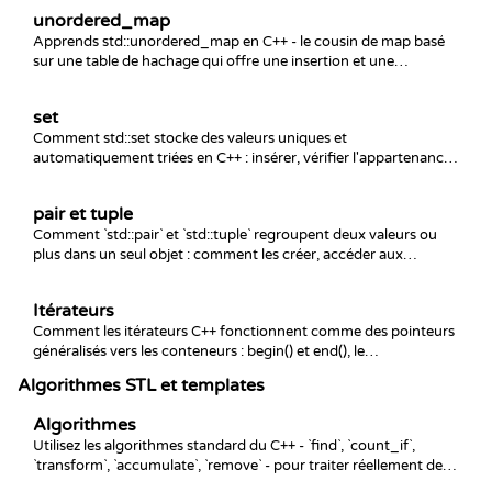
silence.
unordered_map
Apprends std::unordered_map en C++ - le cousin de map basé
sur une table de hachage qui offre une insertion et une
recherche en O(1) en moyenne. Couvre les opérations de base,
le piège de l'insertion automatique de [], count contre find, et
set
quand le préférer à un map ordonné.
Comment std::set stocke des valeurs uniques et
automatiquement triées en C++ : insérer, vérifier l'appartenance
avec count et find, itérer dans l'ordre, et les différences entre set,
multiset et unordered_set.
pair et tuple
Comment `std::pair` et `std::tuple` regroupent deux valeurs ou
plus dans un seul objet : comment les créer, accéder aux
champs, les structured bindings et la place de chacun.
Itérateurs
Comment les itérateurs C++ fonctionnent comme des pointeurs
généralisés vers les conteneurs : begin() et end(), le
déréférencement, l'avancement, les variantes const/reverse et
Algorithmes STL et templates
les pièges d'invalidation et de déréférencement de end() qui
provoquent un comportement indéfini.
Algorithmes
Utilisez les algorithmes standard du C++ - `find`, `count_if`,
`transform`, `accumulate`, `remove` - pour traiter réellement des
plages sans écrire de boucles à la main, ainsi que les pièges de la