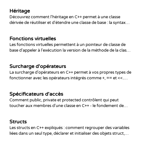
déclenche, pourquoi il libère les ressources et la Règle de
Trois/Cinq.
Héritage
Découvrez comment l'héritage en C++ permet à une classe
dérivée de réutiliser et d'étendre une classe de base : la syntaxe,
l'héritage public et privé, l'ordre des constructeurs et
destructeurs, et les pièges comme le slicing d'objets.
Fonctions virtuelles
Les fonctions virtuelles permettent à un pointeur de classe de
base d'appeler à l'exécution la version de la méthode de la classe
dérivée. Découvrez `virtual`, `override`, les classes abstraites et
pourquoi le destructeur de la base doit être virtuel.
Surcharge d'opérateurs
La surcharge d'opérateurs en C++ permet à vos propres types de
fonctionner avec les opérateurs intégrés comme +, == et <<.
Découvrez les règles fonction membre vs non membre,
comment surcharger les opérateurs de comparaison et de flux,
Spécificateurs d'accès
et les pièges autour des types de retour et de l'opérateur
Comment public, private et protected contrôlent qui peut
d'affectation.
toucher aux membres d'une classe en C++ - le fondement de
l'encapsulation, avec les getters, les setters et l'échappatoire
friend.
Structs
Les structs en C++ expliqués : comment regrouper des variables
liées dans un seul type, déclarer et initialiser des objets struct,
doter un struct de fonctions membres et de constructeurs, et en