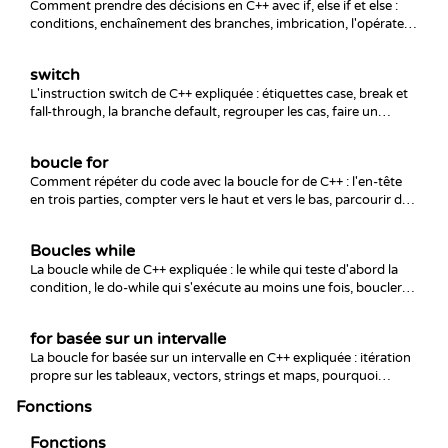
Comment prendre des décisions en C++ avec if, else if et else :
conditions, enchaînement des branches, imbrication, l'opérateur
ternaire, le if avec initialiseur et les pièges qui font trébucher.
switch
L'instruction switch de C++ expliquée : étiquettes case, break et
fall-through, la branche default, regrouper les cas, faire un
switch sur des enums et les pièges des déclarations à l'intérieur
des cas.
boucle for
Comment répéter du code avec la boucle for de C++ : l'en-tête
en trois parties, compter vers le haut et vers le bas, parcourir des
tableaux, imbriquer, break et continue, ainsi que les bugs de
décalage d'un et de types non signés qui piègent tout le monde.
Boucles while
La boucle while de C++ expliquée : le while qui teste d'abord la
condition, le do-while qui s'exécute au moins une fois, boucler
jusqu'à une valeur sentinelle, break et continue, et comment
éviter les boucles infinies.
for basée sur un intervalle
La boucle for basée sur un intervalle en C++ expliquée : itération
propre sur les tableaux, vectors, strings et maps, pourquoi
utiliser auto& et const auto&, et les pièges de copie et
Fonctions
d'invalidation d'itérateurs à éviter.
Fonctions