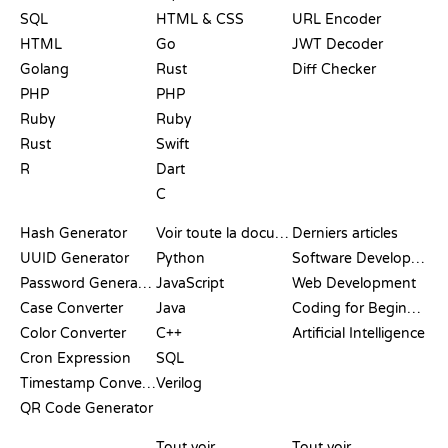
SQL
HTML & CSS
URL Encoder
HTML
Go
JWT Decoder
Golang
Rust
Diff Checker
PHP
PHP
Ruby
Ruby
Rust
Swift
R
Dart
C
DOCUMENTATION
BLOG
Hash Generator
Voir toute la documentation
Derniers articles
UUID Generator
Python
Software Development
Password Generator
JavaScript
Web Development
Case Converter
Java
Coding for Beginners
Color Converter
C++
Artificial Intelligence
Cron Expression
SQL
Timestamp Converter
Verilog
QR Code Generator
AVIS ET
VISUALISATIONS
COMMANDES GIT
COMPARATIFS
Tout voir
Tout voir