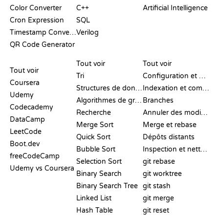
Color Converter
C++
Artificial Intelligence
Cron Expression
SQL
Timestamp Converter
Verilog
QR Code Generator
AVIS ET
VISUALISATIONS
COMMANDES GIT
COMPARATIFS
Tout voir
Tout voir
Tout voir
Tri
Configuration et mise en place
Coursera
Structures de données
Indexation et commit
Udemy
Algorithmes de graphes
Branches
Codecademy
Recherche
Annuler des modifications
DataCamp
Merge Sort
Merge et rebase
LeetCode
Quick Sort
Dépôts distants
Boot.dev
Bubble Sort
Inspection et nettoyage
freeCodeCamp
Selection Sort
git rebase
Udemy vs Coursera
Binary Search
git worktree
Binary Search Tree
git stash
Linked List
git merge
Hash Table
git reset