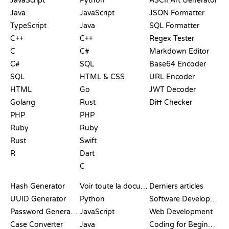
JavaScript
Python
ASCII Art Generator
Java
JavaScript
JSON Formatter
TypeScript
Java
SQL Formatter
C++
C++
Regex Tester
C
C#
Markdown Editor
C#
SQL
Base64 Encoder
SQL
HTML & CSS
URL Encoder
HTML
Go
JWT Decoder
Golang
Rust
Diff Checker
PHP
PHP
Ruby
Ruby
Rust
Swift
R
Dart
C
DOCUMENTATION
BLOG
Hash Generator
Voir toute la documentation
Derniers articles
UUID Generator
Python
Software Development
Password Generator
JavaScript
Web Development
Case Converter
Java
Coding for Beginners