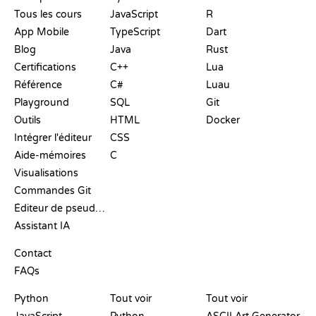
Tous les cours
JavaScript
R
App Mobile
TypeScript
Dart
Blog
Java
Rust
Certifications
C++
Lua
Référence
C#
Luau
Playground
SQL
Git
Outils
HTML
Docker
Intégrer l'éditeur
CSS
Aide-mémoires
C
Visualisations
Commandes Git
Éditeur de pseudo-code
Assistant IA
SUPPORT
Contact
FAQs
PLAYGROUNDS
CERTIFICATIONS
OUTILS
Python
Tout voir
Tout voir