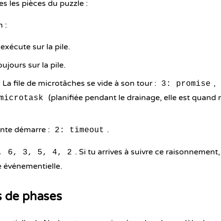
 les pièces du puzzle :
 :
'exécute sur la pile.
oujours sur la pile.
. La file de microtâches se vide à son tour :
,
3: promise
(planifiée pendant le drainage, elle est quand
microtask
ante démarre :
.
2: timeout
. Si tu arrives à suivre ce raisonnement,
, 6, 3, 5, 4, 2
e événementielle.
s de phases