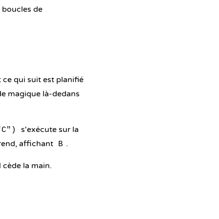
 boucles de
e qui suit est planifié
 de magique là-dedans
s'exécute sur la
"C")
end, affichant
.
B
l cède la main.