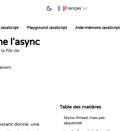
ER À APPRENDRE
Français
JavaScript
Playground JavaScript
Aide-mémoire JavaScript
e l'async
la file de
nément.
Table des matières
Mono-thread, mais pas
séquentiel
 instant donné, une