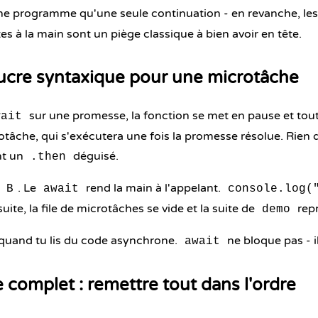
e programme qu'une seule continuation - en revanche, les
es à la main sont un piège classique à bien avoir en tête.
sucre syntaxique pour une microtâche
sur une promesse, la fonction se met en pause et tout c
wait
âche, qui s'exécutera une fois la promesse résolue. Rien
nt un
déguisé.
.then
,
. Le
rend la main à l'appelant.
B
await
console.log(
uite, la file de microtâches se vide et la suite de
repr
demo
 quand tu lis du code asynchrone.
ne bloque pas - i
await
complet : remettre tout dans l'ordre