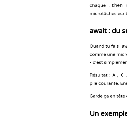
chaque
n
.then
microtâches écrit
await : du 
Quand tu fais
a
comme une microt
- c'est simpleme
Résultat :
,
A
C
pile courante. Ens
Garde ça en tête
Un exemple 