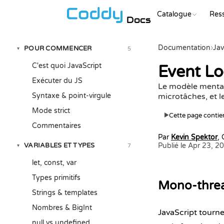
Catalogue
Res
Docs
Documentation
›
Jav
POUR COMMENCER
5
▾
C'est quoi JavaScript
Event Lo
Exécuter du JS
Le modèle mental d
Syntaxe & point-virgule
microtâches, et le
Mode strict
Cette page contien
▶
Commentaires
Par
Kevin Spektor
,
VARIABLES ET TYPES
Publié le Apr 23, 2
7
▾
let, const, var
Types primitifs
Mono-threa
Strings & templates
Nombres & BigInt
JavaScript tourne 
null vs undefined