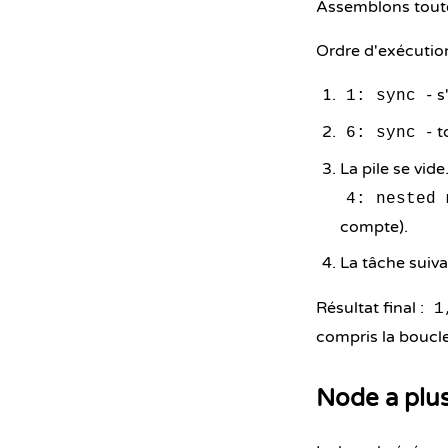
Assemblons toutes
Ordre d'exécution
- s
1: sync
- t
6: sync
La pile se vide
4: nested 
compte).
La tâche suiv
Résultat final :
1
compris la boucl
Node a plu