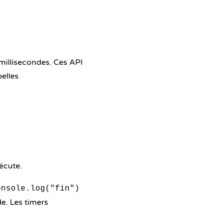
 millisecondes. Ces API
elles
xécute.
onsole.log("fin")
de. Les timers