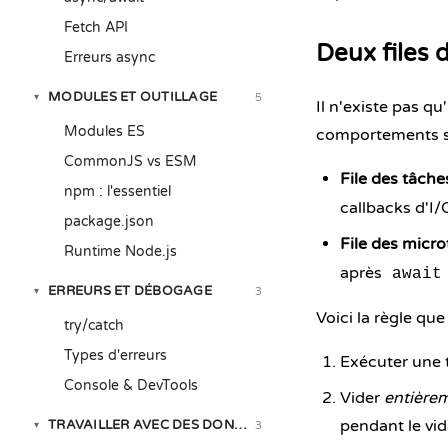
Fetch API
Deux files 
Erreurs async
MODULES ET OUTILLAGE
5
▾
Il n'existe pas qu
Modules ES
comportements su
CommonJS vs ESM
File des tâche
npm : l'essentiel
callbacks d'I/
package.json
File des micr
Runtime Node.js
après
await
ERREURS ET DÉBOGAGE
3
▾
Voici la règle que 
try/catch
Types d'erreurs
Exécuter une t
Console & DevTools
Vider
entière
pendant le vi
TRAVAILLER AVEC DES DONNÉES RÉELLES
3
▾