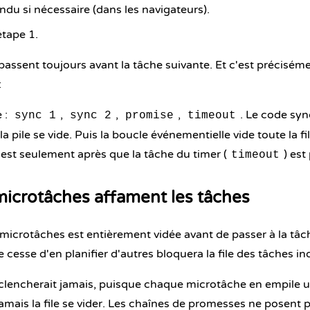
endu si nécessaire (dans les navigateurs).
étape 1.
assent toujours avant la tâche suivante. Et c'est préciséme
:
 :
,
,
,
. Le code sy
sync 1
sync 2
promise
timeout
la pile se vide. Puis la boucle événementielle vide toute la 
c'est seulement après que la tâche du timer (
) est
timeout
microtâches affament les tâches
microtâches est entièrement vidée avant de passer à la tâc
 cesse d'en planifier d'autres bloquera la file des tâches in
clencherait jamais, puisque chaque microtâche en empile un
jamais la file se vider. Les chaînes de promesses ne posent 