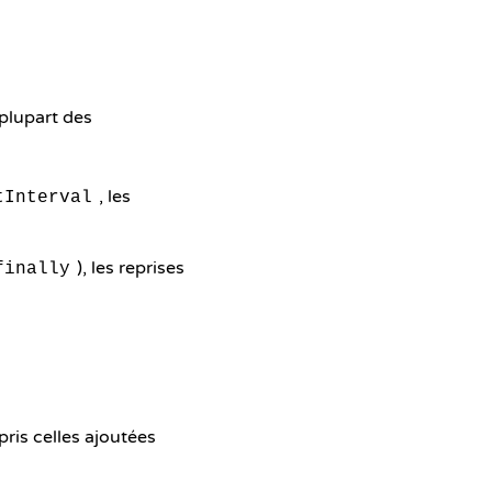
 plupart des
, les
tInterval
), les reprises
finally
ris celles ajoutées