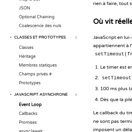
rien à faire, tout
JSON
Optional Chaining
Où vit réel
Coalescence des nuls
JavaScript en lui
CLASSES ET PROTOTYPES
5
▾
appartiennent à 
Classes
setTimeout(f
Héritage
Membres statiques
Le timer est e
Champs privés #
setTimeout
Prototypes
100 ms plus ta
JAVASCRIPT ASYNCHRONE
6
▾
Dès que la pil
Event Loop
Le callback du ti
Callbacks
ne sont pas termi
Promises
imposent un déla
async/await