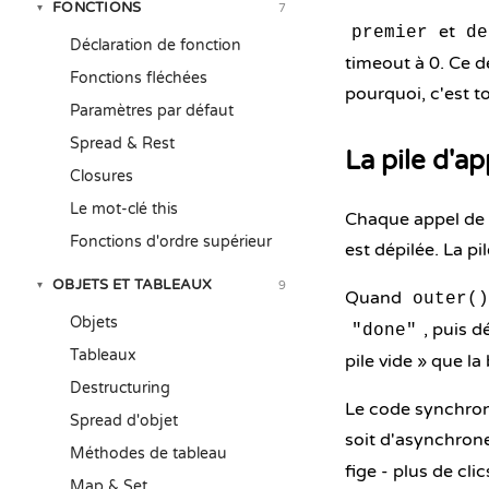
FONCTIONS
7
▾
et
premier
de
Déclaration de fonction
timeout à 0. Ce d
Fonctions fléchées
pourquoi, c'est to
Paramètres par défaut
Spread & Rest
La pile d'ap
Closures
Le mot-clé this
Chaque appel de f
Fonctions d'ordre supérieur
est dépilée. La pil
OBJETS ET TABLEAUX
9
▾
Quand
outer()
Objets
, puis d
"done"
Tableaux
pile vide » que l
Destructuring
Le code synchrone
Spread d'objet
soit d'asynchrone
Méthodes de tableau
fige - plus de cl
Map & Set