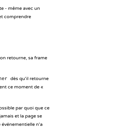
ite - même avec un
, et comprendre
ion retourne, sa frame
dès qu'il retourne
ner
ément ce moment de «
possible par quoi que ce
e jamais et la page se
e événementielle n'a