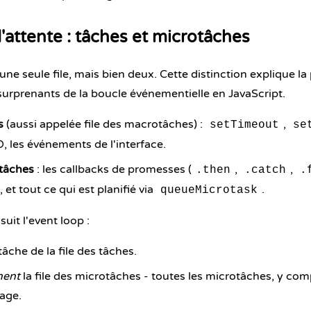
d'attente : tâches et microtâches
'une seule file, mais bien deux. Cette distinction explique la
rprenants de la boucle événementielle en JavaScript.
s
(aussi appelée file des macrotâches) :
,
setTimeout
se
O, les événements de l'interface.
otâches
: les callbacks de promesses (
,
,
.then
.catch
.
, et tout ce qui est planifié via
.
queueMicrotask
suit l'event loop :
âche de la file des tâches.
ment
la file des microtâches - toutes les microtâches, y comp
dage.