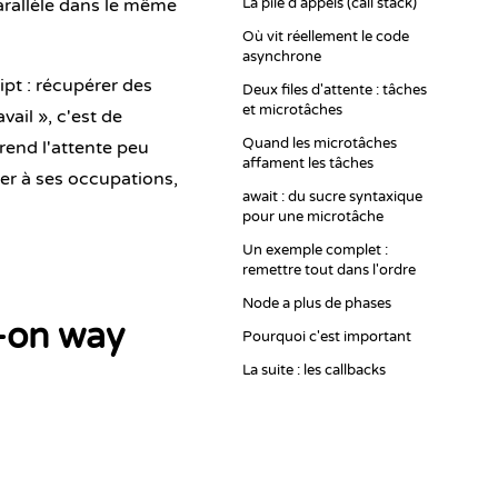
arallèle dans le même
La pile d'appels (call stack)
Où vit réellement le code
asynchrone
ipt : récupérer des
Deux files d'attente : tâches
et microtâches
avail », c'est de
Quand les microtâches
 rend l'attente peu
affament les tâches
er à ses occupations,
await : du sucre syntaxique
pour une microtâche
Un exemple complet :
remettre tout dans l'ordre
Node a plus de phases
-on way
Pourquoi c'est important
La suite : les callbacks