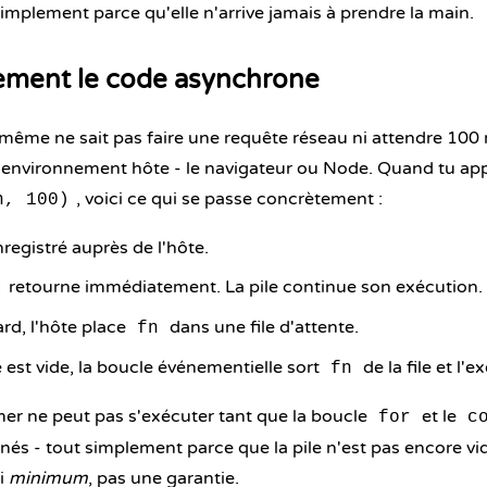
 simplement parce qu'elle n'arrive jamais à prendre la main.
lement le code asynchrone
-même ne sait pas faire une requête réseau ni attendre 100
l'environnement hôte - le navigateur ou Node. Quand tu app
, voici ce qui se passe concrètement :
n, 100)
nregistré auprès de l'hôte.
retourne immédiatement. La pile continue son exécution.
rd, l'hôte place
dans une file d'attente.
fn
e est vide, la boucle événementielle sort
de la file et l'e
fn
mer ne peut pas s'exécuter tant que la boucle
et le
for
c
nés - tout simplement parce que la pile n'est pas encore vi
i
minimum
, pas une garantie.