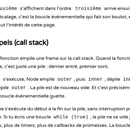
s'affichent dans l'ordre.
arrive ensu
uxième
troisième
écalage, c'est la boucle événementielle qui fait son boulot
ut l'intérêt de cette page.
pels (call stack)
onction empile une frame sur la call stack. Quand la fonct
e, c'est juste une pile : dernier entré, premier sorti.
s'exécute, Node empile
, puis
, dépile
outer
inner
in
épile
. La pile est de nouveau vide. Et c'est précis
outer
a boucle événementielle guette.
 s'exécute du début à la fin sur la pile, sans interruption 
. Si tu écris une boucle
, la pile ne se vid
while (true)
ics, plus de timers, plus de callbacks de promesses. La boucl