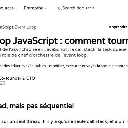
sources
Entreprise
COMMENC
Ctrl K
aScript
›
Event Loop
Apprendre 
op JavaScript : comment tourn
e l'asynchrone en JavaScript : la call stack, la task queue, 
 rôle de chef d'orchestre de l'event loop.
t des éditeurs exécutables - modifiez, exécutez et voyez la sortie instanta
 Co-founder & CTO
026
d, mais pas séquentiel
sur un seul thread. Il n'y a qu'une seule call stack, et à un