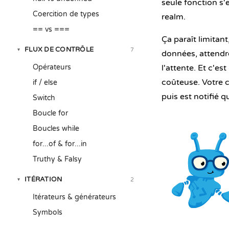
seule fonction s'
Coercition de types
realm.
== vs ===
Ça paraît limitant
FLUX DE CONTRÔLE
7
▾
données, attendre l
Opérateurs
l'attente. Et c'es
coûteuse. Votre 
if / else
puis est notifié q
Switch
Boucle for
Boucles while
for...of & for...in
Truthy & Falsy
ITÉRATION
2
▾
Itérateurs & générateurs
Symbols