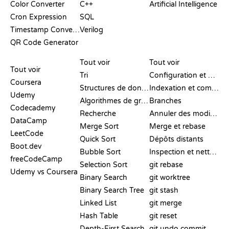
Color Converter
C++
Artificial Intelligence
Cron Expression
SQL
Timestamp Converter
Verilog
QR Code Generator
AVIS ET
VISUALISATIONS
COMMANDES GIT
COMPARATIFS
Tout voir
Tout voir
Tout voir
Tri
Configuration et mise en place
Coursera
Structures de données
Indexation et commit
Udemy
Algorithmes de graphes
Branches
Codecademy
Recherche
Annuler des modifications
DataCamp
Merge Sort
Merge et rebase
LeetCode
Quick Sort
Dépôts distants
Boot.dev
Bubble Sort
Inspection et nettoyage
freeCodeCamp
Selection Sort
git rebase
Udemy vs Coursera
Binary Search
git worktree
Binary Search Tree
git stash
Linked List
git merge
Hash Table
git reset
Depth-First Search
git undo commit