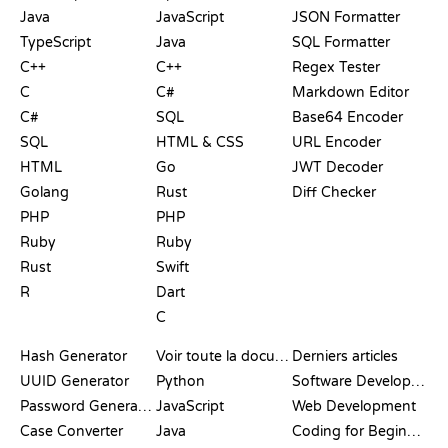
Java
JavaScript
JSON Formatter
TypeScript
Java
SQL Formatter
C++
C++
Regex Tester
C
C#
Markdown Editor
C#
SQL
Base64 Encoder
SQL
HTML & CSS
URL Encoder
HTML
Go
JWT Decoder
Golang
Rust
Diff Checker
PHP
PHP
Ruby
Ruby
Rust
Swift
R
Dart
C
DOCUMENTATION
BLOG
Hash Generator
Voir toute la documentation
Derniers articles
UUID Generator
Python
Software Development
Password Generator
JavaScript
Web Development
Case Converter
Java
Coding for Beginners