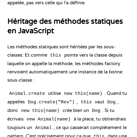
appelée, pas vers celle qui l'a définie.
Héritage des méthodes statiques
en JavaScript
Les méthodes statiques sont héritées par les sous-
classes. Et comme
pointe vers la classe depuis
this
laquelle on appelle la méthode, les méthodes factory
renvoient automatiquement une instance de la bonne
sous-classe :
utilise
. Quand tu
Animal.create
new this(name)
appelles
,
vaut
,
Dog.create("Rex")
this
Dog
donc
crée bien un
. Si tu
new this(name)
Dog
écrivais
à la place, tu obtiendrais
new Animal(name)
toujours un
, ce qui casserait complètement le
Animal
pattern. C'est précisément pour ça que
dans une
this