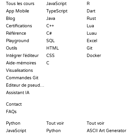
Tous les cours
JavaScript
R
App Mobile
TypeScript
Dart
Blog
Java
Rust
Certifications
C++
Lua
Référence
C#
Luau
Playground
SQL
Excel
Outils
HTML
Git
Intégrer l'éditeur
CSS
Docker
Aide-mémoires
C
Visualisations
Commandes Git
Éditeur de pseudo-code
Assistant IA
SUPPORT
Contact
FAQs
PLAYGROUNDS
CERTIFICATIONS
OUTILS
Python
Tout voir
Tout voir
JavaScript
Python
ASCII Art Generator