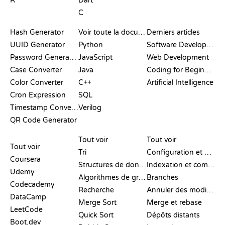
R
Dart
C
DOCUMENTATION
BLOG
Hash Generator
Voir toute la documentation
Derniers articles
UUID Generator
Python
Software Development
Password Generator
JavaScript
Web Development
Case Converter
Java
Coding for Beginners
Color Converter
C++
Artificial Intelligence
Cron Expression
SQL
Timestamp Converter
Verilog
QR Code Generator
AVIS ET
VISUALISATIONS
COMMANDES GIT
COMPARATIFS
Tout voir
Tout voir
Tout voir
Tri
Configuration et mise en place
Coursera
Structures de données
Indexation et commit
Udemy
Algorithmes de graphes
Branches
Codecademy
Recherche
Annuler des modifications
DataCamp
Merge Sort
Merge et rebase
LeetCode
Quick Sort
Dépôts distants
Boot.dev