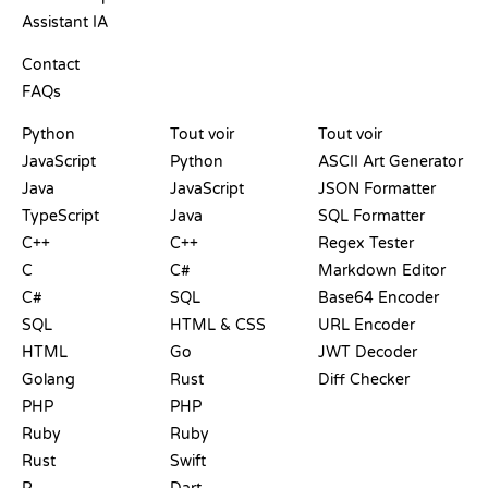
Assistant IA
SUPPORT
Contact
FAQs
PLAYGROUNDS
CERTIFICATIONS
OUTILS
Python
Tout voir
Tout voir
JavaScript
Python
ASCII Art Generator
Java
JavaScript
JSON Formatter
TypeScript
Java
SQL Formatter
C++
C++
Regex Tester
C
C#
Markdown Editor
C#
SQL
Base64 Encoder
SQL
HTML & CSS
URL Encoder
HTML
Go
JWT Decoder
Golang
Rust
Diff Checker
PHP
PHP
Ruby
Ruby
Rust
Swift