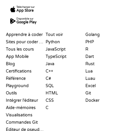
Télécharger sur
App Store
Disponible sur
Google Play
RESSOURCES
LANGAGES
Apprendre à coder
Tout voir
Golang
Sites pour coder gratuitement
Python
PHP
Tous les cours
JavaScript
R
App Mobile
TypeScript
Dart
Blog
Java
Rust
Certifications
C++
Lua
Référence
C#
Luau
Playground
SQL
Excel
Outils
HTML
Git
Intégrer l'éditeur
CSS
Docker
Aide-mémoires
C
Visualisations
Commandes Git
Éditeur de pseudo-code