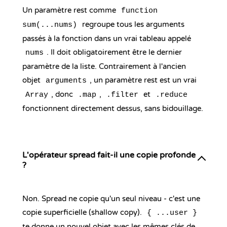
Un paramètre rest comme
function
regroupe tous les arguments
sum(...nums)
passés à la fonction dans un vrai tableau appelé
. Il doit obligatoirement être le dernier
nums
paramètre de la liste. Contrairement à l'ancien
objet
, un paramètre rest est un vrai
arguments
, donc
,
et
Array
.map
.filter
.reduce
fonctionnent directement dessus, sans bidouillage.
L'opérateur spread fait-il une copie profonde
?
Non. Spread ne copie qu'un seul niveau - c'est une
copie superficielle (shallow copy).
{ ...user }
te donne un nouvel objet avec les mêmes clés de