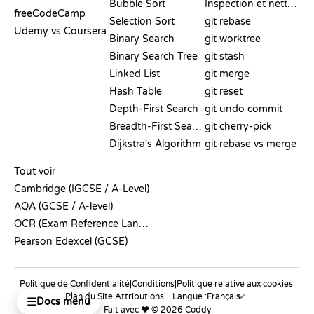
Bubble Sort
Inspection et nettoyage
freeCodeCamp
Selection Sort
git rebase
Udemy vs Coursera
Binary Search
git worktree
Binary Search Tree
git stash
Linked List
git merge
Hash Table
git reset
Depth-First Search
git undo commit
Breadth-First Search
git cherry-pick
Dijkstra's Algorithm
git rebase vs merge
PSEUDO-CODE
Tout voir
Cambridge (IGCSE / A-Level)
AQA (GCSE / A-level)
OCR (Exam Reference Language)
Pearson Edexcel (GCSE)
Politique de Confidentialité
|
Conditions
|
Politique relative aux cookies
|
Plan du Site
|
Attributions
Langue :
☰
Docs menu
Fait avec ❤️ © 2026 Coddy