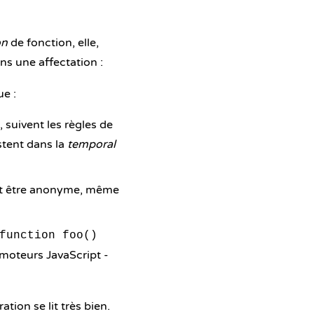
on
de fonction, elle,
ns une affectation :
ue :
, suivent les règles de
tent dans la
temporal
eut être anonyme, même
function foo()
moteurs JavaScript -
ation se lit très bien.