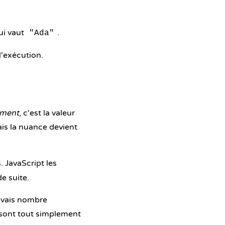
ui vaut
.
"Ada"
l'exécution.
ument
, c'est la valeur
is la nuance devient
 JavaScript les
e suite.
auvais nombre
p sont tout simplement