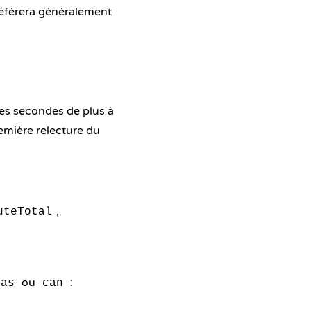
référera généralement
ues secondes de plus à
remière relecture du
,
uteTotal
ou
:
has
can