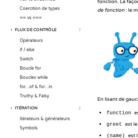
fonction. La façon
Coercition de types
de fonction
: le 
== vs ===
FLUX DE CONTRÔLE
7
▾
Opérateurs
if / else
Switch
Boucle for
Boucles while
for...of & for...in
Truthy & Falsy
En lisant de gauch
ITÉRATION
2
▾
es
function
Itérateurs & générateurs
est le
greet
Symbols
est 
(name)