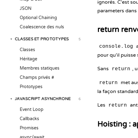
ignorés. C'est sou
JSON
parameters dans 
Optional Chaining
Coalescence des nuls
return renv
CLASSES ET PROTOTYPES
5
▾
a
console.log
Classes
pour qu'il puisse s
Héritage
Membres statiques
Sans
, 
return
Champs privés #
met aus
return
Prototypes
la façon standard 
JAVASCRIPT ASYNCHRONE
6
▾
Les
ant
return
Event Loop
Callbacks
Hoisting : 
Promises
async/await