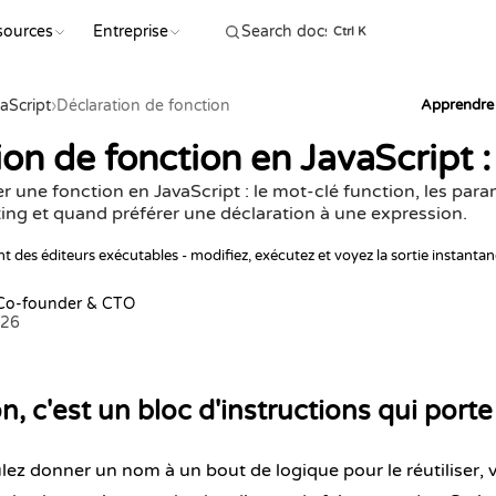
sources
Entreprise
COMMENC
Ctrl K
aScript
›
Déclaration de fonction
Apprendre 
on de fonction en JavaScript :
une fonction en JavaScript : le mot-clé function, les param
sting et quand préférer une déclaration à une expression.
t des éditeurs exécutables - modifiez, exécutez et voyez la sortie instanta
 Co-founder & CTO
026
n, c'est un bloc d'instructions qui por
ez donner un nom à un bout de logique pour le réutiliser, 