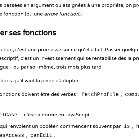
ns passées en argument ou assignées à une propriété, on p
e fonction (ou une
arrow function
).
r ses fonctions
tion, c'est une promesse sur ce qu'elle fait. Passer quelq
scriptif, c'est un investissement qui se rentabilise dès la p
gue - ou par soi-même, trois mois plus tard.
ons qu'il vaut la peine d'adopter :
onctions doivent être des verbes :
,
fetchProfile
comp
- c'est la norme en JavaScript.
elCase
 qui renvoient un booléen commencent souvent par
,
is
,
.
asAccess
canEdit