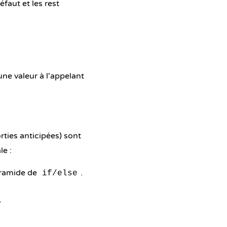
éfaut et les rest
 une valeur à l'appelant
rties anticipées) sont
le :
yramide de
.
if/else