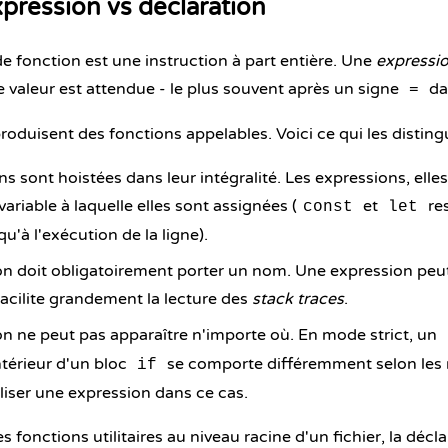
pression vs declaration
e fonction est une instruction à part entière. Une
expressi
e valeur est attendue - le plus souvent après un signe
da
=
roduisent des fonctions appelables. Voici ce qui les disting
ns sont hoistées dans leur intégralité. Les expressions, elles
variable à laquelle elles sont assignées (
et
res
const
let
u'à l'exécution de la ligne).
on doit obligatoirement porter un nom. Une expression p
acilite grandement la lecture des
stack traces
.
on ne peut pas apparaître n'importe où. En
mode strict
, un
ntérieur d'un bloc
se comporte différemment selon les 
if
liser une expression dans ce cas.
s fonctions utilitaires au niveau racine d'un fichier, la déclar