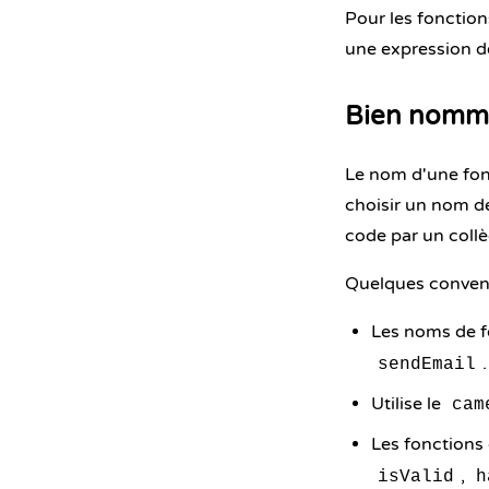
Pour les fonctio
une expression d
Bien nomme
Le nom d'une fonc
choisir un nom de
code par un collè
Quelques conventi
Les noms de f
.
sendEmail
Utilise le
cam
Les fonctions
,
isValid
h