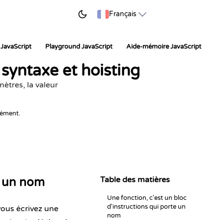
ER À APPRENDRE
Français
JavaScript
Playground JavaScript
Aide-mémoire JavaScript
 syntaxe et hoisting
ètres, la valeur
nément.
Table des matières
te un nom
Une fonction, c'est un bloc
d'instructions qui porte un
vous écrivez une
nom