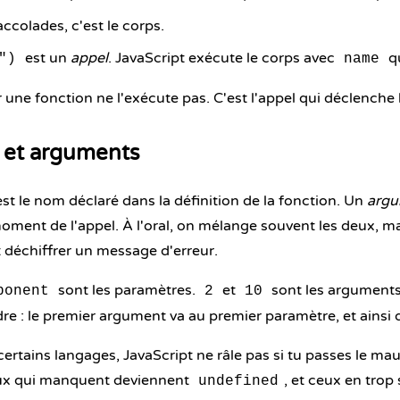
accolades, c'est le corps.
est un
appel
. JavaScript exécute le corps avec
q
")
name
r une fonction ne l'exécute pas. C'est l'appel qui déclenche 
 et arguments
'est le nom déclaré dans la définition de la fonction. Un
arg
ment de l'appel. À l'oral, on mélange souvent les deux, ma
ut déchiffrer un message d'erreur.
sont les paramètres.
et
sont les arguments.
ponent
2
10
dre : le premier argument va au premier paramètre, et ainsi d
ertains langages, JavaScript ne râle pas si tu passes le m
ux qui manquent deviennent
, et ceux en tro
undefined