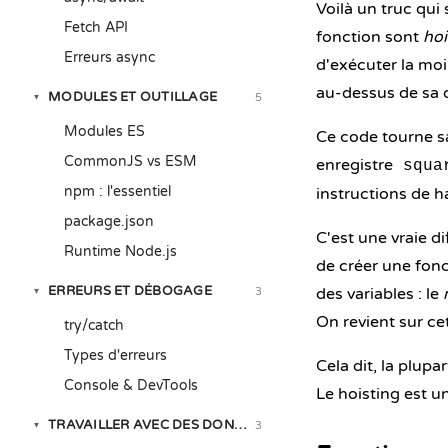
Voilà un truc qui
Fetch API
fonction sont
hoi
Erreurs async
d'exécuter la moi
au-dessus de sa d
MODULES ET OUTILLAGE
5
▾
Modules ES
Ce code tourne sa
CommonJS vs ESM
enregistre
squa
npm : l'essentiel
instructions de h
package.json
C'est une vraie d
Runtime Node.js
de créer une fonc
ERREURS ET DÉBOGAGE
des variables : le
3
▾
On revient sur cet
try/catch
Types d'erreurs
Cela dit, la plup
Console & DevTools
Le hoisting est un
TRAVAILLER AVEC DES DONNÉES RÉELLES
3
▾