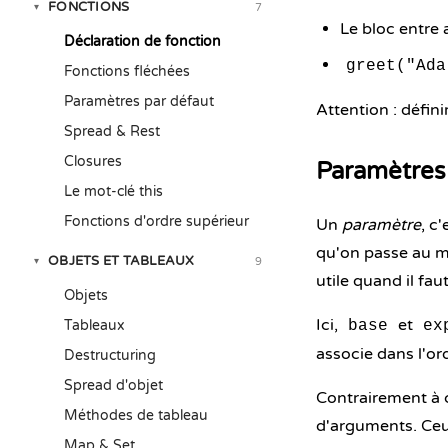
FONCTIONS
7
▾
Le bloc entre 
Déclaration de fonction
greet("Ada
Fonctions fléchées
Paramètres par défaut
Attention : défini
Spread & Rest
Closures
Paramètres
Le mot-clé this
Fonctions d'ordre supérieur
Un
paramètre
, c
qu'on passe au mo
OBJETS ET TABLEAUX
9
▾
utile quand il fa
Objets
Ici,
et
Tableaux
base
ex
associe dans l'or
Destructuring
Spread d'objet
Contrairement à c
Méthodes de tableau
d'arguments. Ce
Map & Set