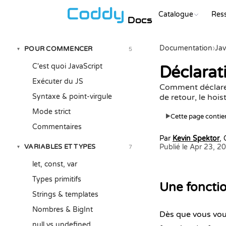
Catalogue
Res
Docs
Documentation
›
Jav
POUR COMMENCER
5
▾
C'est quoi JavaScript
Déclarati
Exécuter du JS
Comment déclarer 
Syntaxe & point-virgule
de retour, le hoi
Mode strict
Cette page contien
▶
Commentaires
Par
Kevin Spektor
,
VARIABLES ET TYPES
Publié le Apr 23, 2
7
▾
let, const, var
Types primitifs
Une fonctio
Strings & templates
Nombres & BigInt
Dès que vous voul
null vs undefined