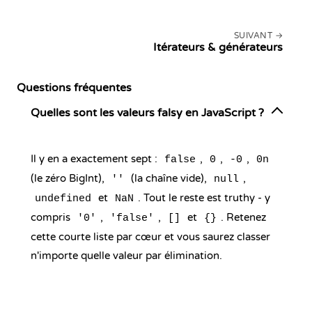
SUIVANT
Itérateurs & générateurs
Questions fréquentes
Quelles sont les valeurs falsy en JavaScript ?
Il y en a exactement sept :
,
,
,
false
0
-0
0n
(le zéro BigInt),
(la chaîne vide),
,
''
null
et
. Tout le reste est truthy - y
undefined
NaN
compris
,
,
et
. Retenez
'0'
'false'
[]
{}
cette courte liste par cœur et vous saurez classer
n'importe quelle valeur par élimination.