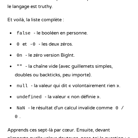
le langage est truthy.
Et voilà, la liste complète :
- le booléen en personne.
false
et
- les deux zéros.
0
-0
- le zéro version BigInt.
0n
- la chaîne vide (avec guillemets simples,
""
doubles ou backticks, peu importe).
- la valeur qui dit « volontairement rien ».
null
- la valeur « non définie ».
undefined
- le résultat d'un calcul invalide comme
NaN
0 /
.
0
Apprends ces sept-là par cœur. Ensuite, devant