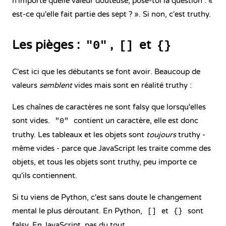
n'importe quelle valeur douteuse, pose-toi la question : «
est-ce qu'elle fait partie des sept ? ». Si non, c'est truthy.
Les pièges :
,
et
"0"
[]
{}
C'est ici que les débutants se font avoir. Beaucoup de
valeurs
semblent
vides mais sont en réalité truthy :
Les chaînes de caractères ne sont falsy que lorsqu'elles
sont vides.
contient un caractère, elle est donc
"0"
truthy. Les tableaux et les objets sont
toujours
truthy -
même vides - parce que JavaScript les traite comme des
objets, et tous les objets sont truthy, peu importe ce
qu'ils contiennent.
Si tu viens de Python, c'est sans doute le changement
mental le plus déroutant. En Python,
et
sont
[]
{}
falsy. En JavaScript, pas du tout.