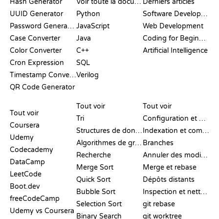
Hash Generator
Voir toute la documentation
Derniers articles
UUID Generator
Python
Software Development
Password Generator
JavaScript
Web Development
Case Converter
Java
Coding for Beginners
Color Converter
C++
Artificial Intelligence
Cron Expression
SQL
Timestamp Converter
Verilog
QR Code Generator
AVIS ET
VISUALISATIONS
COMMANDES GIT
COMPARATIFS
Tout voir
Tout voir
Tout voir
Tri
Configuration et mise en place
Coursera
Structures de données
Indexation et commit
Udemy
Algorithmes de graphes
Branches
Codecademy
Recherche
Annuler des modifications
DataCamp
Merge Sort
Merge et rebase
LeetCode
Quick Sort
Dépôts distants
Boot.dev
Bubble Sort
Inspection et nettoyage
freeCodeCamp
Selection Sort
git rebase
Udemy vs Coursera
Binary Search
git worktree