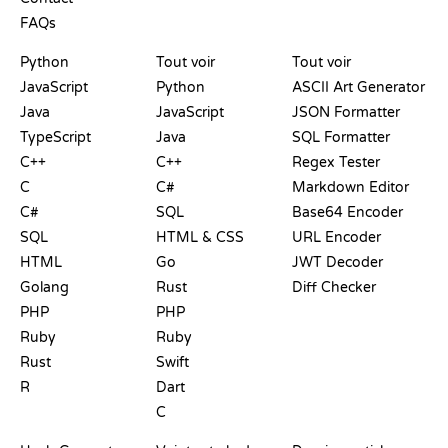
FAQs
PLAYGROUNDS
CERTIFICATIONS
OUTILS
Python
Tout voir
Tout voir
JavaScript
Python
ASCII Art Generator
Java
JavaScript
JSON Formatter
TypeScript
Java
SQL Formatter
C++
C++
Regex Tester
C
C#
Markdown Editor
C#
SQL
Base64 Encoder
SQL
HTML & CSS
URL Encoder
HTML
Go
JWT Decoder
Golang
Rust
Diff Checker
PHP
PHP
Ruby
Ruby
Rust
Swift
R
Dart
C
DOCUMENTATION
BLOG