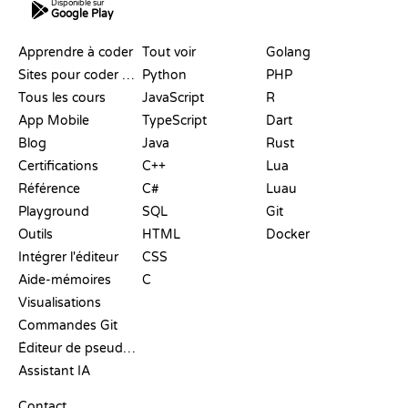
Disponible sur
Google Play
RESSOURCES
LANGAGES
Apprendre à coder
Tout voir
Golang
Sites pour coder gratuitement
Python
PHP
Tous les cours
JavaScript
R
App Mobile
TypeScript
Dart
Blog
Java
Rust
Certifications
C++
Lua
Référence
C#
Luau
Playground
SQL
Git
Outils
HTML
Docker
Intégrer l'éditeur
CSS
Aide-mémoires
C
Visualisations
Commandes Git
Éditeur de pseudo-code
Assistant IA
SUPPORT
Contact