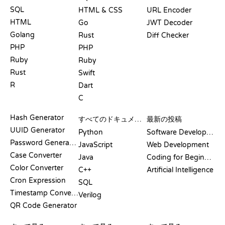
SQL
HTML & CSS
URL Encoder
HTML
Go
JWT Decoder
Golang
Rust
Diff Checker
PHP
PHP
Ruby
Ruby
Rust
Swift
R
Dart
C
ドキュメント
ブログ
Hash Generator
すべてのドキュメント
最新の投稿
UUID Generator
Python
Software Development
Password Generator
JavaScript
Web Development
Case Converter
Java
Coding for Beginners
Color Converter
C++
Artificial Intelligence
Cron Expression
SQL
Timestamp Converter
Verilog
QR Code Generator
レビューと比較
可視化
GIT コマンド