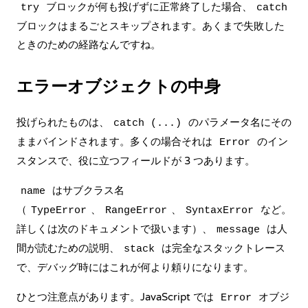
ブロックが何も投げずに正常終了した場合、
try
catch
ブロックはまるごとスキップされます。あくまで失敗した
ときのための経路なんですね。
エラーオブジェクトの中身
投げられたものは、
のパラメータ名にその
catch (...)
ままバインドされます。多くの場合それは
のイン
Error
スタンスで、役に立つフィールドが 3 つあります。
はサブクラス名
name
（
、
、
など。
TypeError
RangeError
SyntaxError
詳しくは次のドキュメントで扱います）、
は人
message
間が読むための説明、
は完全なスタックトレース
stack
で、デバッグ時にはこれが何より頼りになります。
ひとつ注意点があります。JavaScript では
オブジ
Error