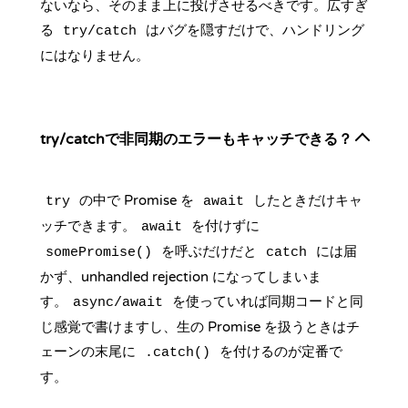
ないなら、そのまま上に投げさせるべきです。広すぎ
る
はバグを隠すだけで、ハンドリング
try/catch
にはなりません。
try/catchで非同期のエラーもキャッチできる？
の中で Promise を
したときだけキャ
try
await
ッチできます。
を付けずに
await
を呼ぶだけだと
には届
somePromise()
catch
かず、unhandled rejection になってしまいま
す。
を使っていれば同期コードと同
async/await
じ感覚で書けますし、生の Promise を扱うときはチ
ェーンの末尾に
を付けるのが定番で
.catch()
す。