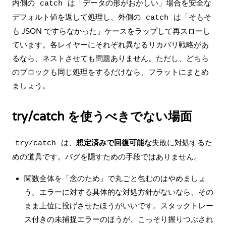
内側の
は「データの形がおかしい」場合を安全な
catch
デフォルト値を返して処理し、外側の
は「そもそ
catch
も JSON ですらなかった」ケースをラップして再スローし
ています。各レイヤーにそれぞれ異なるリカバリ戦略があ
るなら、ネストさせても問題ありません。ただし、どちら
のブロックも同じ処理をするだけなら、フラットにまとめ
ましょう。
try/catch を使うべきでない場面
は、
想定済みで回復可能な
失敗に対処するた
try/catch
めの道具です。バグを隠すための手段ではありません。
関数全体を「念のため」で丸ごと包むのはやめましょ
う。エラーに対する具体的な対処方針がないなら、その
まま上位に投げさせたほうがいいです。スタックトレー
ス付きの未捕捉エラーのほうが、こっそり握りつぶされ