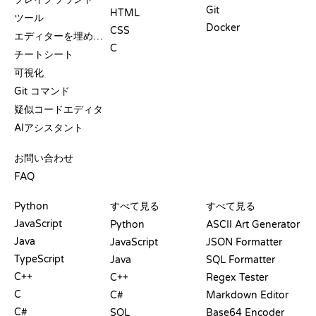
Git
HTML
ツール
Docker
CSS
エディターを埋め込む
C
チートシート
可視化
Git コマンド
疑似コードエディタ
AIアシスタント
サポート
お問い合わせ
FAQ
プレイグラウンド
認定証
ツール
Python
すべて見る
すべて見る
JavaScript
Python
ASCII Art Generator
Java
JavaScript
JSON Formatter
TypeScript
Java
SQL Formatter
C++
C++
Regex Tester
C
C#
Markdown Editor
C#
SQL
Base64 Encoder