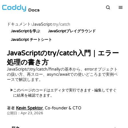
Docs
ドキュメント
›
JavaScript
›
try/catch
JavaScriptを学ぶ
JavaScriptプレイグラウンド
JavaScript チートシート
JavaScriptのtry/catch入門｜エラー
処理の書き方
JavaScriptのtry/catch/finallyの基本から、errorオブジェクト
の扱い方、再スロー、async/awaitでの使いどころまで実例ベ
ースで解説します。
このページのコードはエディタで実行できます - 編集してすぐ
▶
に結果を確認できます。
著者
Kevin Spektor
, Co-founder & CTO
公開日：Apr 23, 2026