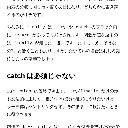
両方の分岐に同じ行を書く羽目になり、どちらかに書き忘
れるのがオチです。
ちなみに
は、
や
のブロック内
finally
try
catch
に
があっても実行されます。関数が値を返すの
return
は
が走った「後」です。たまに「え、そうな
finally
の?」と驚くこともありますが、たいていの場合はむしろ期
待どおりの挙動でしょう。
catch は必須じゃない
実は
は省略できます。
だけの形
catch
try/finally
も文法的に正しく、後片付けだけは確実にやりたいけどエ
ラー自体はハンドリングせず、そのまま上に投げたいとき
に役立ちます:
内側の
は、
が例外を投げた場合で
try/finally
fn()