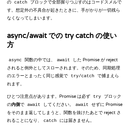
の
ブロックで全部握りつぶすのはコードスメルで
catch
す。想定外の不具合が起きたときに、手がかりが一切残ら
なくなってしまいます。
async/await での try catch の使い
方
関数の中では、
した Promise が reject
async
await
されると例外としてスローされます。そのため、同期処理
のエラーとまったく同じ感覚で
で捕まえら
try/catch
れます。
ひとつ注意点があります。Promise は必ず
ブロック
try
の
内側
で
してください。
せずに Promise
await
await
をそのまま返してしまうと、関数を抜けたあとで reject さ
れることになり、
には届きません。
catch