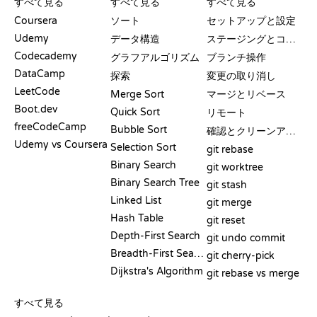
すべて見る
すべて見る
すべて見る
Coursera
ソート
セットアップと設定
Udemy
データ構造
ステージングとコミット
Codecademy
グラフアルゴリズム
ブランチ操作
DataCamp
探索
変更の取り消し
LeetCode
Merge Sort
マージとリベース
Boot.dev
Quick Sort
リモート
freeCodeCamp
Bubble Sort
確認とクリーンアップ
Udemy vs Coursera
Selection Sort
git rebase
Binary Search
git worktree
Binary Search Tree
git stash
Linked List
git merge
Hash Table
git reset
Depth-First Search
git undo commit
Breadth-First Search
git cherry-pick
Dijkstra's Algorithm
git rebase vs merge
疑似コード
すべて見る