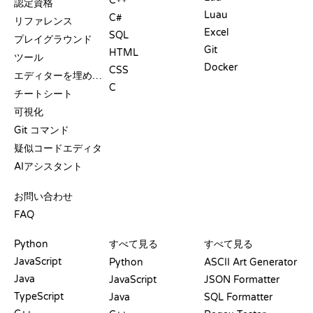
C++
認定資格
Luau
C#
リファレンス
Excel
SQL
プレイグラウンド
Git
HTML
ツール
Docker
CSS
エディターを埋め込む
C
チートシート
可視化
Git コマンド
疑似コードエディタ
AIアシスタント
サポート
お問い合わせ
FAQ
プレイグラウンド
認定証
ツール
Python
すべて見る
すべて見る
JavaScript
Python
ASCII Art Generator
Java
JavaScript
JSON Formatter
TypeScript
Java
SQL Formatter