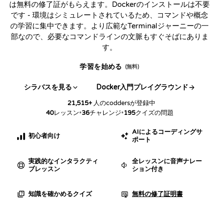
は無料の修了証がもらえます。Dockerのインストールは不要
です - 環境はシミュレートされているため、コマンドや概念
の学習に集中できます。より広範なTerminalジャーニーの一
部なので、必要なコマンドラインの文脈もすぐそばにありま
す。
学習を始める
(無料)
シラバスを見る
Docker入門プレイグラウンド
21,515
+
人のcoddersが登録中
40
レッスン
•
36
チャレンジ
•
195
クイズの問題
AIによるコーディングサ
初心者向け
ポート
実践的なインタラクティ
全レッスンに音声ナレー
ブレッスン
ション付き
知識を確かめるクイズ
無料の修了証明書