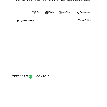
Code
SQL
Web
AI Chat
Terminal
playground.js
Code Editor
TEST CASES
CONSOLE