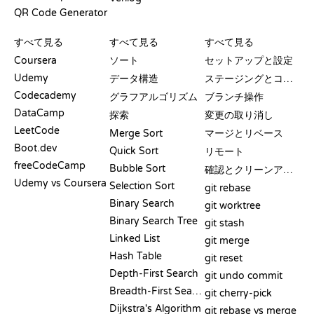
QR Code Generator
レビューと比較
可視化
GIT コマンド
すべて見る
すべて見る
すべて見る
Coursera
ソート
セットアップと設定
Udemy
データ構造
ステージングとコミット
Codecademy
グラフアルゴリズム
ブランチ操作
DataCamp
探索
変更の取り消し
LeetCode
Merge Sort
マージとリベース
Boot.dev
Quick Sort
リモート
freeCodeCamp
Bubble Sort
確認とクリーンアップ
Udemy vs Coursera
Selection Sort
git rebase
Binary Search
git worktree
Binary Search Tree
git stash
Linked List
git merge
Hash Table
git reset
Depth-First Search
git undo commit
Breadth-First Search
git cherry-pick
Dijkstra's Algorithm
git rebase vs merge