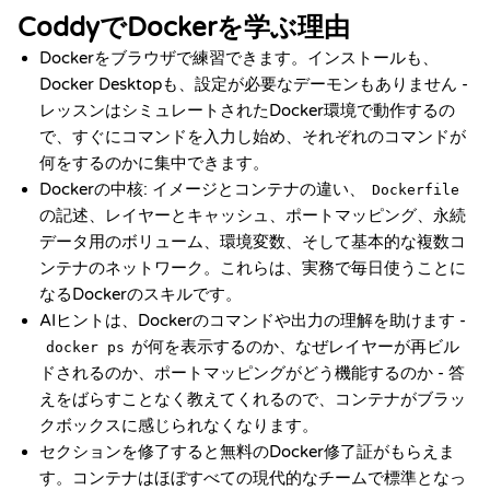
CoddyでDockerを学ぶ理由
Dockerをブラウザで練習できます。インストールも、
Docker Desktopも、設定が必要なデーモンもありません -
レッスンはシミュレートされたDocker環境で動作するの
で、すぐにコマンドを入力し始め、それぞれのコマンドが
何をするのかに集中できます。
Dockerの中核: イメージとコンテナの違い、
Dockerfile
の記述、レイヤーとキャッシュ、ポートマッピング、永続
データ用のボリューム、環境変数、そして基本的な複数コ
ンテナのネットワーク。これらは、実務で毎日使うことに
なるDockerのスキルです。
AIヒントは、Dockerのコマンドや出力の理解を助けます -
が何を表示するのか、なぜレイヤーが再ビル
docker ps
ドされるのか、ポートマッピングがどう機能するのか - 答
えをばらすことなく教えてくれるので、コンテナがブラッ
クボックスに感じられなくなります。
セクションを修了すると無料のDocker修了証がもらえま
す。コンテナはほぼすべての現代的なチームで標準となっ