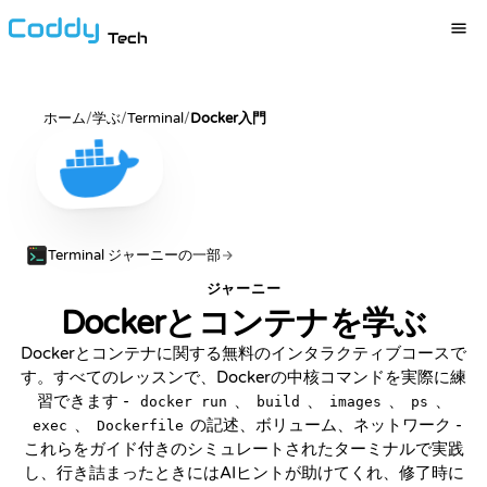
Tech
ホーム
/
学ぶ
/
Terminal
/
Docker入門
Terminal ジャーニーの一部
ジャーニー
Dockerとコンテナを学ぶ
Dockerとコンテナに関する無料のインタラクティブコースで
す。すべてのレッスンで、Dockerの中核コマンドを実際に練
習できます -
、
、
、
、
docker run
build
images
ps
、
の記述、ボリューム、ネットワーク -
exec
Dockerfile
これらをガイド付きのシミュレートされたターミナルで実践
し、行き詰まったときにはAIヒントが助けてくれ、修了時に