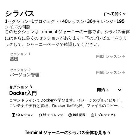
シラバス
すべて開く
セクション
プロジェクト
レッスン
チャレンジ
1
•
1
•
40
•
36
•
195
クイズの問題
このセクションは Terminal ジャーニーの一部です。シラバス全体
にはさらに多くのセクションがあります - 下のプレビューをクリ
ックして、ジャーニーページで確認してください。
セクション
1
82
レッスン
基礎
セクション
2
58
レッスン
バージョン管理
セクション
3
開始
Docker入門
コマンドラインでDockerを学びます。イメージのプルとビルド、
コンテナの実行と管理、Dockerfileの記述、ファイルのコピー、ボ
リュームやネットワークの利用方法を習得します。
40
レッスン
36
チャレンジ
195
問題
1
プロジェクト
Terminal ジャーニーのシラバス全体を見る