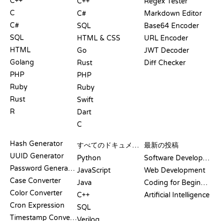
C++
C++
Regex Tester
C
C#
Markdown Editor
C#
SQL
Base64 Encoder
SQL
HTML & CSS
URL Encoder
HTML
Go
JWT Decoder
Golang
Rust
Diff Checker
PHP
PHP
Ruby
Ruby
Rust
Swift
R
Dart
C
ドキュメント
ブログ
Hash Generator
すべてのドキュメント
最新の投稿
UUID Generator
Python
Software Development
Password Generator
JavaScript
Web Development
Case Converter
Java
Coding for Beginners
Color Converter
C++
Artificial Intelligence
Cron Expression
SQL
Timestamp Converter
Verilog