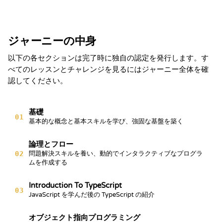
修了証
本書は次のことを証明します
Alex Chen
セクションを完了しました
ジャーニーの中身
JavaScript Fundamentals
Kevin Spektor
以下の各セクションは完了時に独自の認定を発行します。す
8/7/2026
Kevin
べてのレッスンとチャレンジを見るにはジャーニー全体を確
日付
Spektor, CTO
認してください。
基礎
01
基本的な概念と基本スキルを学び、強固な基盤を築く
論理とフロー
02
問題解決スキルを養い、動的でインタラクティブなプログラ
ムを作成する
Introduction To TypeScript
03
JavaScript を学んだ後の TypeScript の紹介
オブジェクト指向プログラミング