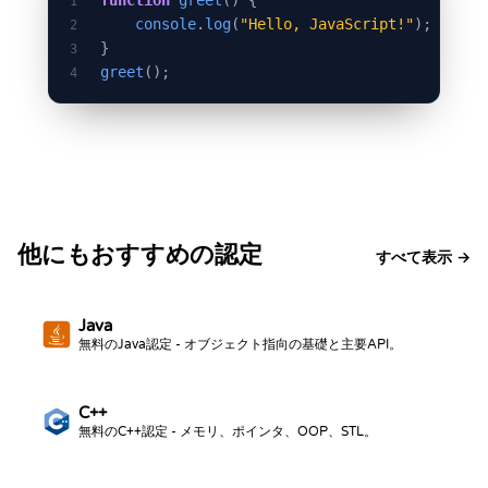
function
greet
() {
1
console
.
log
(
"Hello, JavaScript!"
);
2
}
3
greet
();
4
他にもおすすめの認定
すべて表示 →
Java
無料のJava認定 - オブジェクト指向の基礎と主要API。
C++
無料のC++認定 - メモリ、ポインタ、OOP、STL。