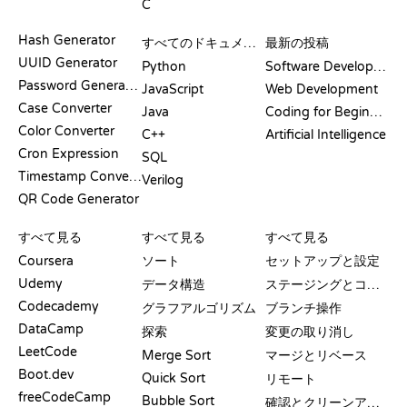
C
ドキュメント
ブログ
Hash Generator
すべてのドキュメント
最新の投稿
UUID Generator
Python
Software Development
Password Generator
JavaScript
Web Development
Case Converter
Java
Coding for Beginners
Color Converter
C++
Artificial Intelligence
Cron Expression
SQL
Timestamp Converter
Verilog
QR Code Generator
レビューと比較
可視化
GIT コマンド
すべて見る
すべて見る
すべて見る
Coursera
ソート
セットアップと設定
Udemy
データ構造
ステージングとコミット
Codecademy
グラフアルゴリズム
ブランチ操作
DataCamp
探索
変更の取り消し
LeetCode
Merge Sort
マージとリベース
Boot.dev
Quick Sort
リモート
freeCodeCamp
Bubble Sort
確認とクリーンアップ