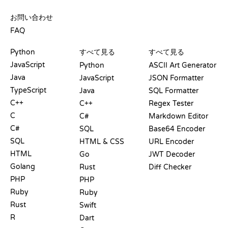
サポート
お問い合わせ
FAQ
プレイグラウンド
認定証
ツール
Python
すべて見る
すべて見る
JavaScript
Python
ASCII Art Generator
Java
JavaScript
JSON Formatter
TypeScript
Java
SQL Formatter
C++
C++
Regex Tester
C
C#
Markdown Editor
C#
SQL
Base64 Encoder
SQL
HTML & CSS
URL Encoder
HTML
Go
JWT Decoder
Golang
Rust
Diff Checker
PHP
PHP
Ruby
Ruby
Rust
Swift
R
Dart