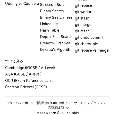
Udemy vs Coursera
Selection Sort
git rebase
Binary Search
git worktree
Binary Search Tree
git stash
Linked List
git merge
Hash Table
git reset
Depth-First Search
git undo commit
Breadth-First Search
git cherry-pick
Dijkstra's Algorithm
git rebase vs merge
疑似コード
すべて見る
Cambridge (IGCSE / A-Level)
AQA (GCSE / A-level)
OCR (Exam Reference Language)
Pearson Edexcel (GCSE)
プライバシーポリシー
利用規約
Cookieポリシー
サイトマップ
クレジット
|
|
|
|
言語:
Made with ❤️ © 2026 Coddy