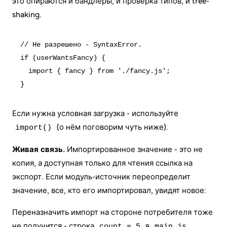
это опираются и бандлеры, и проверка типов, и tree-
shaking.
// Не разрешено - SyntaxError.

if (userWantsFancy) {

  import { fancy } from './fancy.js';

Если нужна условная загрузка - используйте
(о нём поговорим чуть ниже).
import()
Живая связь.
Импортированное значение - это не
копия, а доступная только для чтения ссылка на
экспорт. Если модуль-источник переопределит
значение, все, кто его импортировал, увидят новое:
Переназначить импорт на стороне потребителя тоже
не получится - строка
в
count = 5
main.js