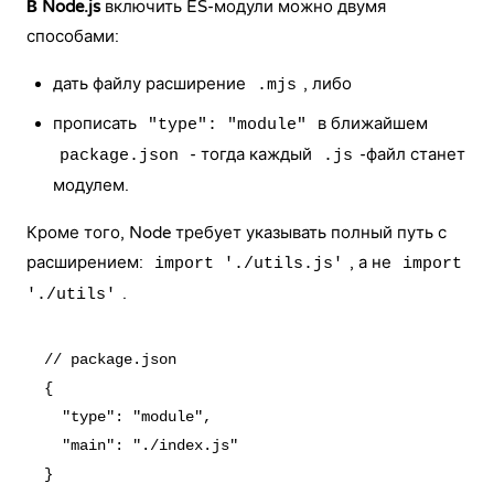
В Node.js
включить ES-модули можно двумя
способами:
дать файлу расширение
, либо
.mjs
прописать
в ближайшем
"type": "module"
- тогда каждый
-файл станет
package.json
.js
модулем.
Кроме того, Node требует указывать полный путь с
расширением:
, а не
import './utils.js'
import
.
'./utils'
// package.json

{

  "type": "module",

  "main": "./index.js"
