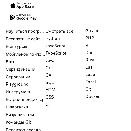
Загрузите в
App Store
Доступно в
Google Play
РЕСУРСЫ
ЯЗЫКИ
Golang
Научиться программировать
Смотреть все
PHP
Python
Бесплатные сайты для программирования
R
JavaScript
Все курсы
Dart
TypeScript
Мобильное приложение
Rust
Java
Блог
Lua
C++
Сертификации
Luau
C#
Справочник
Excel
SQL
Playground
Git
HTML
Инструменты
Docker
CSS
Встроить редактор
C
Шпаргалки
Визуализации
Команды Git
Редактор псевдокода