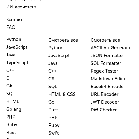
ИИ-ассистент
ПОДДЕРЖКА
Контакт
FAQ
PLAYGROUND
СЕРТИФИКАТЫ
ИНСТРУМЕНТЫ
Python
Смотреть все
Смотреть все
JavaScript
Python
ASCII Art Generator
Java
JavaScript
JSON Formatter
TypeScript
Java
SQL Formatter
C++
C++
Regex Tester
C
C#
Markdown Editor
C#
SQL
Base64 Encoder
SQL
HTML & CSS
URL Encoder
HTML
Go
JWT Decoder
Golang
Rust
Diff Checker
PHP
PHP
Ruby
Ruby
Rust
Swift