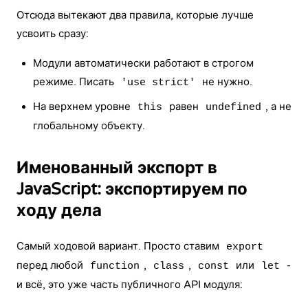
Отсюда вытекают два правила, которые лучше
усвоить сразу:
Модули автоматически работают в
строгом
режим
е. Писать
не нужно.
'use strict'
На верхнем уровне
равен
, а не
this
undefined
глобальному объекту.
Именованный экспорт в
JavaScript: экспортируем по
ходу дела
Самый ходовой вариант. Просто ставим
export
перед любой
,
,
или
-
function
class
const
let
и всё, это уже часть публичного API модуля: