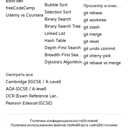
Boot.dev
Bubble Sort
Просмотр и очистка
freeCodeCamp
Selection Sort
git rebase
Udemy vs Coursera
Binary Search
git worktree
Binary Search Tree
git stash
Linked List
git merge
Hash Table
git reset
Depth-First Search
git undo commit
Breadth-First Search
git cherry-pick
Dijkstra's Algorithm
git rebase vs merge
ПСЕВДОКОД
Смотреть все
Cambridge (IGCSE / A-Level)
AQA (GCSE / A-level)
OCR (Exam Reference Language)
Pearson Edexcel (GCSE)
|
|
Политика конфиденциальности
Условия
|
|
Политика использования файлов cookie
Карта сайта
Источники