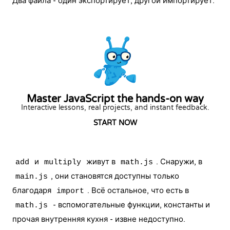
Два файла - один экспортирует, другой импортирует:
Master JavaScript the hands-on way
Interactive lessons, real projects, and instant feedback.
START NOW
и
живут в
. Снаружи, в
add
multiply
math.js
, они становятся доступны только
main.js
благодаря
. Всё остальное, что есть в
import
- вспомогательные функции, константы и
math.js
прочая внутренняя кухня - извне недоступно.