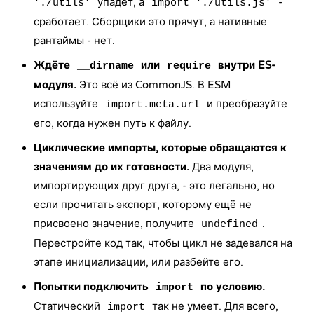
упадёт, а
-
'./utils'
import './utils.js'
сработает. Сборщики это прячут, а нативные
рантаймы - нет.
Ждёте
или
внутри ES-
__dirname
require
модуля.
Это всё из CommonJS. В ESM
используйте
и преобразуйте
import.meta.url
его, когда нужен путь к файлу.
Циклические импорты, которые обращаются к
значениям до их готовности.
Два модуля,
импортирующих друг друга, - это легально, но
если прочитать экспорт, которому ещё не
присвоено значение, получите
.
undefined
Перестройте код так, чтобы цикл не задевался на
этапе инициализации, или разбейте его.
Попытки подключить
по условию.
import
Статический
так не умеет. Для всего,
import