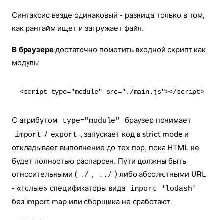
Синтаксис везде одинаковый - разница только в том,
как рантайм ищет и загружает файл.
В браузере
достаточно пометить входной скрипт как
модуль:
С атрибутом
браузер понимает
type="module"
/
, запускает код в strict mode и
import
export
откладывает выполнение до тех пор, пока HTML не
будет полностью распарсен. Пути должны быть
относительными (
,
) либо абсолютными URL
./
../
- «голые» спецификаторы вида
import 'lodash'
без import map или сборщика не сработают.