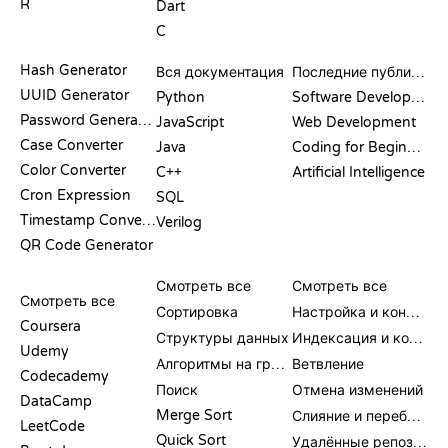
R
Dart
C
ДОКУМЕНТАЦИЯ
БЛОГ
Hash Generator
Вся документация
Последние публикации
UUID Generator
Python
Software Development
Password Generator
JavaScript
Web Development
Case Converter
Java
Coding for Beginners
Color Converter
C++
Artificial Intelligence
Cron Expression
SQL
Timestamp Converter
Verilog
QR Code Generator
ОБЗОРЫ И
ВИЗУАЛИЗАЦИИ
КОМАНДЫ GIT
СРАВНЕНИЯ
Смотреть все
Смотреть все
Смотреть все
Сортировка
Настройка и конфигурация
Coursera
Структуры данных
Индексация и коммит
Udemy
Алгоритмы на графах
Ветвление
Codecademy
Поиск
Отмена изменений
DataCamp
Merge Sort
Слияние и перебазирование
LeetCode
Quick Sort
Удалённые репозитории