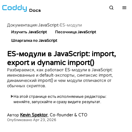
Docs
›
JavaScript
›
Документация
ES-модули
Изучить JavaScript
Песочница JavaScript
Шпаргалка по JavaScript
ES-модули в JavaScript: import,
export и dynamic import()
Разбираемся, как работают ES-модули в JavaScript:
именованные и default-экспорты, синтаксис import,
динамический import() и чем модули отличаются от
обычных скриптов.
На этой странице есть исполняемые редакторы:
▶
меняйте, запускайте и сразу видите результат.
Автор
Kevin Spektor
, Co-founder & CTO
Опубликовано Apr 23, 2026