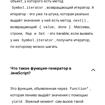
объект, у которого есть метод
, возвращающий итератор. А
Symbol.iterator
итератор - это уже та штука, которая реально
выдаёт значения: у неё есть метод
,
next()
возвращающий
. Массивы,
{ value, done }
строки,
и
- это iterable; если вызвать
Map
Set
у них
, получите итератор,
Symbol.iterator
по которому можно шагать.
Что такое функция-генератор в
JavaScript?
Это функция, объявленная через
,
function*
которая лениво выдаёт значения с помощью
. Важный момент: сам вызов такой
yield