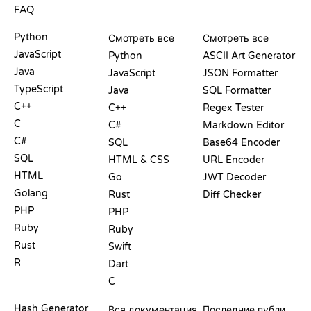
FAQ
PLAYGROUND
СЕРТИФИКАТЫ
ИНСТРУМЕНТЫ
Python
Смотреть все
Смотреть все
JavaScript
Python
ASCII Art Generator
Java
JavaScript
JSON Formatter
TypeScript
Java
SQL Formatter
C++
C++
Regex Tester
C
C#
Markdown Editor
C#
SQL
Base64 Encoder
SQL
HTML & CSS
URL Encoder
HTML
Go
JWT Decoder
Golang
Rust
Diff Checker
PHP
PHP
Ruby
Ruby
Rust
Swift
R
Dart
C
ДОКУМЕНТАЦИЯ
БЛОГ
Hash Generator
Вся документация
Последние публикации