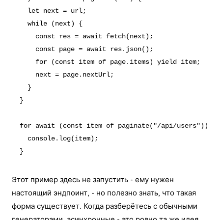
  let next = url;

  while (next) {

    const res = await fetch(next);

    const page = await res.json();

    for (const item of page.items) yield item;

    next = page.nextUrl;

  }

}

for await (const item of paginate("/api/users")) {

  console.log(item);

Этот пример здесь не запустить - ему нужен
настоящий эндпоинт, - но полезно знать, что такая
форма существует. Когда разберётесь с обычными
генераторами, асинхронные - это ровно та же идея,