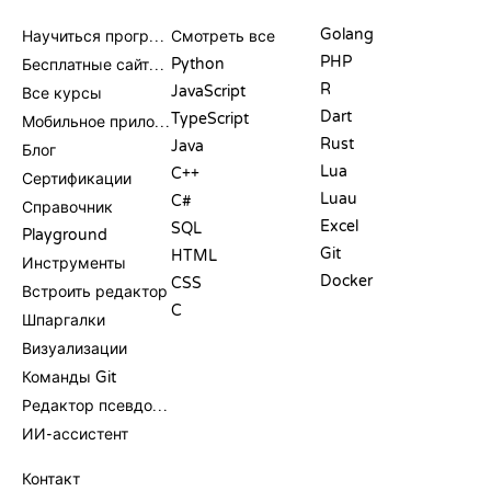
РЕСУРСЫ
ЯЗЫКИ
Golang
Научиться программировать
Смотреть все
PHP
Python
Бесплатные сайты для программирования
R
JavaScript
Все курсы
Dart
TypeScript
Мобильное приложение
Rust
Java
Блог
Lua
C++
Сертификации
Luau
C#
Справочник
Excel
SQL
Playground
Git
HTML
Инструменты
Docker
CSS
Встроить редактор
C
Шпаргалки
Визуализации
Команды Git
Редактор псевдокода
ИИ-ассистент
ПОДДЕРЖКА
Контакт