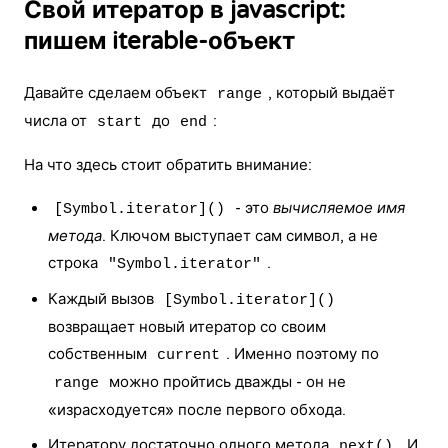
Свой итератор в javascript:
пишем iterable-объект
Давайте сделаем объект
, который выдаёт
range
числа от
до
:
start
end
На что здесь стоит обратить внимание:
- это
вычисляемое имя
[Symbol.iterator]()
метода
. Ключом выступает сам символ, а не
строка
.
"Symbol.iterator"
Каждый вызов
[Symbol.iterator]()
возвращает новый итератор со своим
собственным
. Именно поэтому по
current
можно пройтись дважды - он не
range
«израсходуется» после первого обхода.
Итератору достаточно одного метода
. И
next()