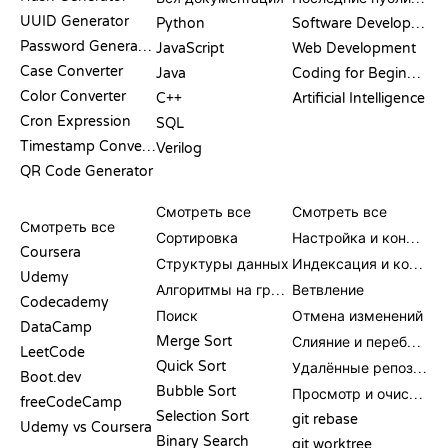
UUID Generator
Python
Software Development
Password Generator
JavaScript
Web Development
Case Converter
Java
Coding for Beginners
Color Converter
C++
Artificial Intelligence
Cron Expression
SQL
Timestamp Converter
Verilog
QR Code Generator
ОБЗОРЫ И
ВИЗУАЛИЗАЦИИ
КОМАНДЫ GIT
СРАВНЕНИЯ
Смотреть все
Смотреть все
Смотреть все
Сортировка
Настройка и конфигурация
Coursera
Структуры данных
Индексация и коммит
Udemy
Алгоритмы на графах
Ветвление
Codecademy
Поиск
Отмена изменений
DataCamp
Merge Sort
Слияние и перебазирование
LeetCode
Quick Sort
Удалённые репозитории
Boot.dev
Bubble Sort
Просмотр и очистка
freeCodeCamp
Selection Sort
git rebase
Udemy vs Coursera
Binary Search
git worktree