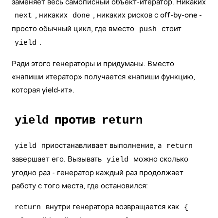
заменяет весь самописный объект-итератор. Никаких
, никаких
, никаких рисков с off-by-one -
next
done
просто обычный цикл, где вместо
стоит
push
.
yield
Ради этого генераторы и придуманы. Вместо
«напиши итератор» получается «напиши функцию,
которая yield-ит».
против
yield
return
приостанавливает выполнение, а
yield
return
завершает его. Вызывать
можно сколько
yield
угодно раз - генератор каждый раз продолжает
работу с того места, где остановился:
внутри генератора возвращается как
return
{