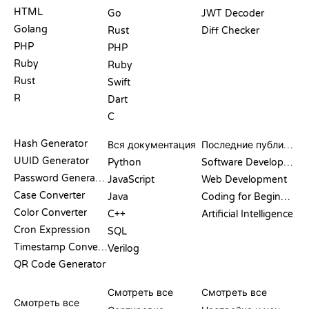
HTML
Go
JWT Decoder
Golang
Rust
Diff Checker
PHP
PHP
Ruby
Ruby
Rust
Swift
R
Dart
C
ДОКУМЕНТАЦИЯ
БЛОГ
Hash Generator
Вся документация
Последние публикации
UUID Generator
Python
Software Development
Password Generator
JavaScript
Web Development
Case Converter
Java
Coding for Beginners
Color Converter
C++
Artificial Intelligence
Cron Expression
SQL
Timestamp Converter
Verilog
QR Code Generator
ОБЗОРЫ И
ВИЗУАЛИЗАЦИИ
КОМАНДЫ GIT
СРАВНЕНИЯ
Смотреть все
Смотреть все
Смотреть все