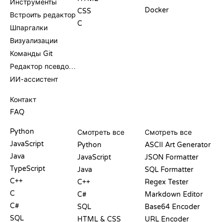
Инструменты
Docker
CSS
Встроить редактор
C
Шпаргалки
Визуализации
Команды Git
Редактор псевдокода
ИИ-ассистент
ПОДДЕРЖКА
Контакт
FAQ
PLAYGROUND
СЕРТИФИКАТЫ
ИНСТРУМЕНТЫ
Python
Смотреть все
Смотреть все
JavaScript
Python
ASCII Art Generator
Java
JavaScript
JSON Formatter
TypeScript
Java
SQL Formatter
C++
C++
Regex Tester
C
C#
Markdown Editor
C#
SQL
Base64 Encoder
SQL
HTML & CSS
URL Encoder