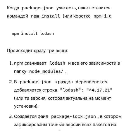
Когда
уже есть, пакет ставится
package.json
командой
(или коротко
):
npm install
npm i
Происходит сразу три вещи:
npm скачивает
и все его зависимости в
lodash
папку
.
node_modules/
В
в раздел
package.json
dependencies
добавляется строка
"lodash": "^4.17.21"
(или та версия, которая актуальна на момент
установки).
Создаётся файл
, в котором
package-lock.json
зафиксированы точные версии всех пакетов из