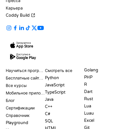
Пресса
Карьера
Coddy Build
Загрузите в
App Store
Доступно в
Google Play
РЕСУРСЫ
ЯЗЫКИ
Golang
Научиться программировать
Смотреть все
PHP
Python
Бесплатные сайты для программирования
R
JavaScript
Все курсы
Dart
TypeScript
Мобильное приложение
Rust
Java
Блог
Lua
C++
Сертификации
Luau
C#
Справочник
Excel
SQL
Playground
Git
HTML