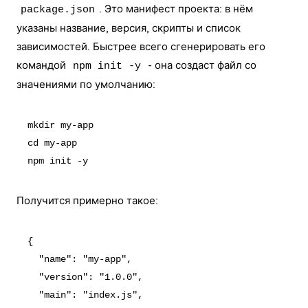
. Это манифест проекта: в нём
package.json
указаны название, версия, скрипты и список
зависимостей. Быстрее всего сгенерировать его
командой
- она создаст файл со
npm init -y
значениями по умолчанию:
mkdir my-app

cd my-app

Получится примерно такое:
{

  "name": "my-app",

  "version": "1.0.0",

  "main": "index.js",
