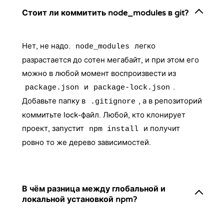
Стоит ли коммитить node_modules в git?
Нет, не надо.
легко
node_modules
разрастается до сотен мегабайт, и при этом его
можно в любой момент воспроизвести из
и
.
package.json
package-lock.json
Добавьте папку в
, а в репозиторий
.gitignore
коммитьте lock-файл. Любой, кто клонирует
проект, запустит
и получит
npm install
ровно то же дерево зависимостей.
В чём разница между глобальной и
локальной установкой npm?