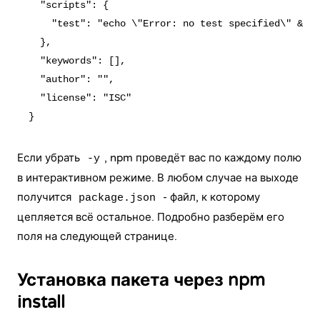
  "scripts": {

    "test": "echo \"Error: no test specified\" && e
  },

  "keywords": [],

  "author": "",

  "license": "ISC"

Если убрать
, npm проведёт вас по каждому полю
-y
в интерактивном режиме. В любом случае на выходе
получится
- файл, к которому
package.json
цепляется всё остальное. Подробно разберём его
поля на следующей странице.
Установка пакета через npm
install