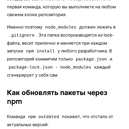
первая команда, которую вы выполняете на любом
свежем клоне репозитория.
Именно поэтому
должен лежать в
node_modules
. Эта папка воспроизводится из lock-
.gitignore
файла, весит прилично и меняется при каждом
запуске
у любого разработчика. В
npm install
репозиторий коммитим только
и
package.json
-
каждый
package-lock.json
node_modules
сгенерирует у себя сам.
Как обновлять пакеты через
npm
Команда
покажет, что отстало от
npm outdated
актуальных версий: