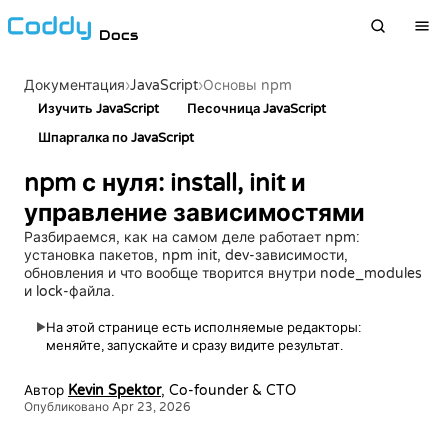
Docs
›
JavaScript
›
Документация
Основы npm
Изучить JavaScript
Песочница JavaScript
Шпаргалка по JavaScript
npm с нуля: install, init и
управление зависимостями
Разбираемся, как на самом деле работает npm:
установка пакетов, npm init, dev-зависимости,
обновления и что вообще творится внутри node_modules
и lock-файла.
На этой странице есть исполняемые редакторы:
▶
меняйте, запускайте и сразу видите результат.
Автор
Kevin Spektor
, Co-founder & CTO
Опубликовано Apr 23, 2026