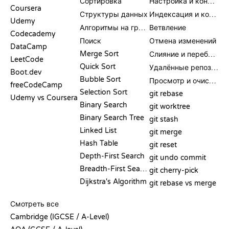
Сортировка
Настройка и конфигурация
Coursera
Структуры данных
Индексация и коммит
Udemy
Алгоритмы на графах
Ветвление
Codecademy
Поиск
Отмена изменений
DataCamp
Merge Sort
Слияние и перебазирование
LeetCode
Quick Sort
Удалённые репозитории
Boot.dev
Bubble Sort
Просмотр и очистка
freeCodeCamp
Selection Sort
git rebase
Udemy vs Coursera
Binary Search
git worktree
Binary Search Tree
git stash
Linked List
git merge
Hash Table
git reset
Depth-First Search
git undo commit
Breadth-First Search
git cherry-pick
Dijkstra's Algorithm
git rebase vs merge
ПСЕВДОКОД
Смотреть все
Cambridge (IGCSE / A-Level)