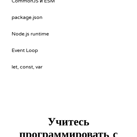
CommonJS и ESM
package.json
Node.js runtime
Event Loop
let, const, var
Учитесь
программировать с