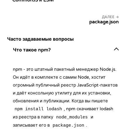
CommonJS и ESM
ДАЛЕЕ
package.json
Часто задаваемые вопросы
Что такое npm?
npm - это штатный пакетный менеджер Node.js.
Он идёт в комплекте с самим Node, хостит
огромный публичный реестр JavaScript-пакетов
и даёт консольную утилиту для их установки,
обновления и публикации. Когда вы пишете
, npm скачивает lodash
npm install lodash
из реестра в папку
и
node_modules
записывает его в
.
package.json