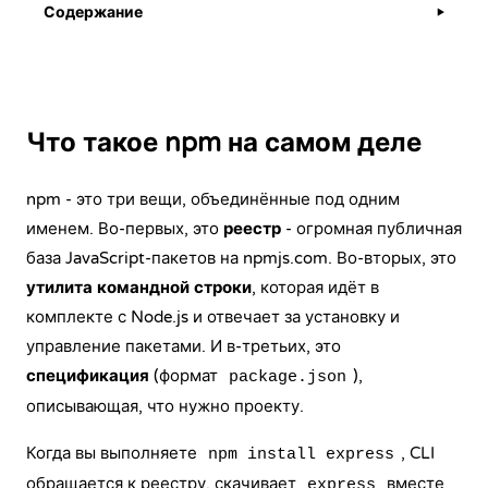
Содержание
▶
Что такое npm на самом деле
npm - это три вещи, объединённые под одним
именем. Во-первых, это
реестр
- огромная публичная
база JavaScript-пакетов на npmjs.com. Во-вторых, это
утилита командной строки
, которая идёт в
комплекте с Node.js и отвечает за установку и
управление пакетами. И в-третьих, это
спецификация
(формат
),
package.json
описывающая, что нужно проекту.
Когда вы выполняете
, CLI
npm install express
обращается к реестру, скачивает
вместе
express