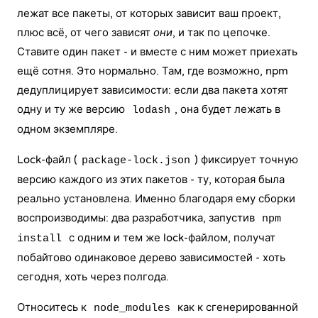
лежат все пакеты, от которых зависит ваш проект,
плюс всё, от чего зависят
они
, и так по цепочке.
Ставите один пакет - и вместе с ним может приехать
ещё сотня. Это нормально. Там, где возможно, npm
дедуплицирует зависимости: если два пакета хотят
одну и ту же версию
, она будет лежать в
lodash
одном экземпляре.
Lock-файл (
) фиксирует точную
package-lock.json
версию каждого из этих пакетов - ту, которая была
реально установлена. Именно благодаря ему сборки
воспроизводимы: два разработчика, запустив
npm
с одним и тем же lock-файлом, получат
install
побайтово одинаковое дерево зависимостей - хоть
сегодня, хоть через полгода.
Относитесь к
как к сгенерированной
node_modules