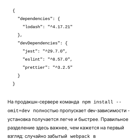
{

  "dependencies": {

    "lodash": "^4.17.21"

  },

  "devDependencies": {

    "jest": "^29.7.0",

    "eslint": "^8.57.0",

    "prettier": "^3.2.5"

  }

На продакшн-сервере команда
npm install --
полностью пропускает dev-зависимости -
omit=dev
установка получается легче и быстрее. Правильное
разделение здесь важнее, чем кажется на первый
взгляд: случайно забытый
в
webpack