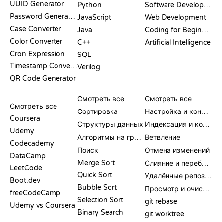
UUID Generator
Python
Software Development
Password Generator
JavaScript
Web Development
Case Converter
Java
Coding for Beginners
Color Converter
C++
Artificial Intelligence
Cron Expression
SQL
Timestamp Converter
Verilog
QR Code Generator
ОБЗОРЫ И
ВИЗУАЛИЗАЦИИ
КОМАНДЫ GIT
СРАВНЕНИЯ
Смотреть все
Смотреть все
Смотреть все
Сортировка
Настройка и конфигурация
Coursera
Структуры данных
Индексация и коммит
Udemy
Алгоритмы на графах
Ветвление
Codecademy
Поиск
Отмена изменений
DataCamp
Merge Sort
Слияние и перебазирование
LeetCode
Quick Sort
Удалённые репозитории
Boot.dev
Bubble Sort
Просмотр и очистка
freeCodeCamp
Selection Sort
git rebase
Udemy vs Coursera
Binary Search
git worktree