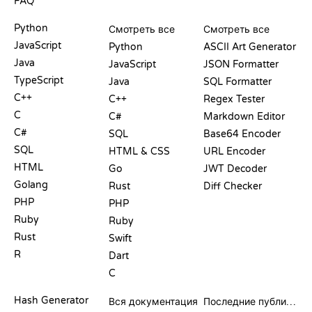
FAQ
PLAYGROUND
СЕРТИФИКАТЫ
ИНСТРУМЕНТЫ
Python
Смотреть все
Смотреть все
JavaScript
Python
ASCII Art Generator
Java
JavaScript
JSON Formatter
TypeScript
Java
SQL Formatter
C++
C++
Regex Tester
C
C#
Markdown Editor
C#
SQL
Base64 Encoder
SQL
HTML & CSS
URL Encoder
HTML
Go
JWT Decoder
Golang
Rust
Diff Checker
PHP
PHP
Ruby
Ruby
Rust
Swift
R
Dart
C
ДОКУМЕНТАЦИЯ
БЛОГ
Hash Generator
Вся документация
Последние публикации