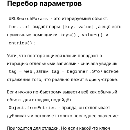
Перебор параметров
- это итерируемый объект.
URLSearchParams
выдаёт пары
, а ещё есть
for...of
[key, value]
привычные помощники
,
и
keys()
values()
:
entries()
Учти, что повторяющиеся ключи попадают в
итерацию отдельными записями - сначала увидишь
, затем
. Это честное
tag = web
tag = beginner
отражение того, что реально лежит в query-строке.
Если нужно по-быстрому вывести всё как обычный
объект для отладки, подойдёт
- правда, он схлопывает
Object.fromEntries
дубликаты и оставляет только последнее значение:
Пригодится для отладки. Но если какой-то ключ