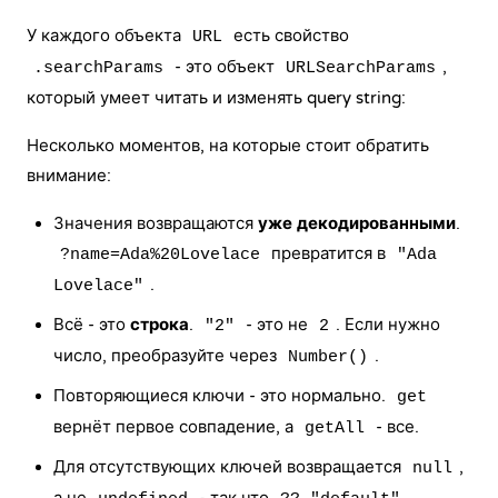
У каждого объекта
есть свойство
URL
- это объект
,
.searchParams
URLSearchParams
который умеет читать и изменять query string:
Несколько моментов, на которые стоит обратить
внимание:
Значения возвращаются
уже декодированными
.
превратится в
?name=Ada%20Lovelace
"Ada
.
Lovelace"
Всё - это
строка
.
- это не
. Если нужно
"2"
2
число, преобразуйте через
.
Number()
Повторяющиеся ключи - это нормально.
get
вернёт первое совпадение, а
- все.
getAll
Для отсутствующих ключей возвращается
,
null