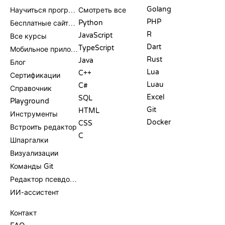
Golang
Научиться программировать
Смотреть все
PHP
Python
Бесплатные сайты для программирования
R
JavaScript
Все курсы
Dart
TypeScript
Мобильное приложение
Rust
Java
Блог
Lua
C++
Сертификации
Luau
C#
Справочник
Excel
SQL
Playground
Git
HTML
Инструменты
Docker
CSS
Встроить редактор
C
Шпаргалки
Визуализации
Команды Git
Редактор псевдокода
ИИ-ассистент
ПОДДЕРЖКА
Контакт