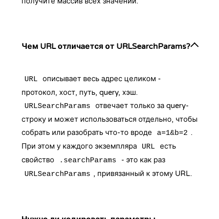
получите массив всех значений.
Чем URL отличается от URLSearchParams?
описывает весь адрес целиком -
URL
протокол, хост, путь, query, хэш.
отвечает только за query-
URLSearchParams
строку и может использоваться отдельно, чтобы
собрать или разобрать что-то вроде
.
a=1&b=2
При этом у каждого экземпляра
есть
URL
свойство
- это как раз
.searchParams
, привязанный к этому URL.
URLSearchParams