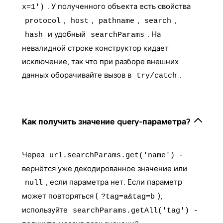
. У полученного объекта есть свойства
x=1')
,
,
,
,
protocol
host
pathname
search
и удобный
. На
hash
searchParams
невалидной строке конструктор кидает
исключение, так что при разборе внешних
данных оборачивайте вызов в
.
try/catch
Как получить значение query-параметра?
Через
-
url.searchParams.get('name')
вернётся уже декодированное значение или
, если параметра нет. Если параметр
null
может повторяться (
),
?tag=a&tag=b
используйте
-
searchParams.getAll('tag')