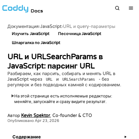
Docs
›
JavaScript
›
Документация
URL и query-параметры
Изучить JavaScript
Песочница JavaScript
Шпаргалка по JavaScript
URL и URLSearchParams в
JavaScript: парсинг URL
Разбираем, как парсить, собирать и менять URL в
JavaScript через
и
- без
URL
URLSearchParams
регулярок и без подводных камней с кодированием.
На этой странице есть исполняемые редакторы:
▶
меняйте, запускайте и сразу видите результат.
Автор
Kevin Spektor
, Co-founder & CTO
Опубликовано Apr 23, 2026
Содержание
▶