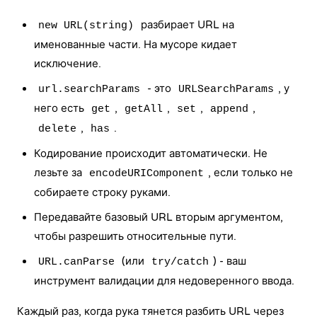
разбирает URL на
new URL(string)
именованные части. На мусоре кидает
исключение.
- это
, у
url.searchParams
URLSearchParams
него есть
,
,
,
,
get
getAll
set
append
,
.
delete
has
Кодирование происходит автоматически. Не
лезьте за
, если только не
encodeURIComponent
собираете строку руками.
Передавайте базовый URL вторым аргументом,
чтобы разрешить относительные пути.
(или
) - ваш
URL.canParse
try/catch
инструмент валидации для недоверенного ввода.
Каждый раз, когда рука тянется разбить URL через