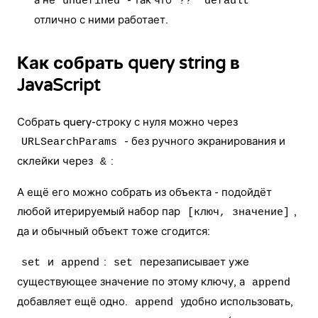
а не
- так что
undefined
?? "default"
отлично с ними работает.
Как собрать query string в
JavaScript
Собрать query-строку с нуля можно через
- без ручного экранирования и
URLSearchParams
склейки через
:
&
А ещё его можно собрать из объекта - подойдёт
любой итерируемый набор пар
,
[ключ, значение]
да и обычный объект тоже сгодится:
и
:
перезаписывает уже
set
append
set
существующее значение по этому ключу, а
append
добавляет ещё одно.
удобно использовать,
append