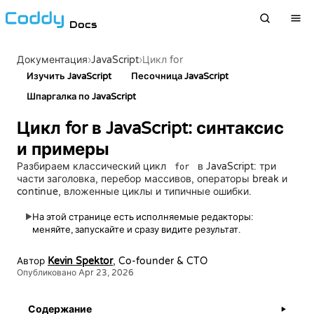
Docs
›
JavaScript
›
Документация
Цикл for
Изучить JavaScript
Песочница JavaScript
Шпаргалка по JavaScript
Цикл for в JavaScript: синтаксис
и примеры
Разбираем классический цикл
в JavaScript: три
for
части заголовка, перебор массивов, операторы break и
continue, вложенные циклы и типичные ошибки.
На этой странице есть исполняемые редакторы:
▶
меняйте, запускайте и сразу видите результат.
Автор
Kevin Spektor
, Co-founder & CTO
Опубликовано Apr 23, 2026
Содержание
▶