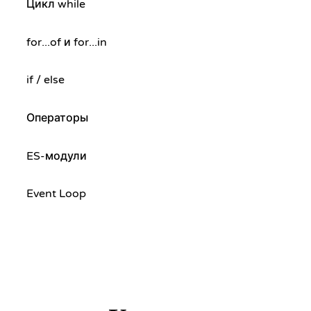
Цикл while
for...of и for...in
if / else
Операторы
ES-модули
Event Loop