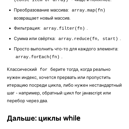
(const item of array)
Преобразование массива:
array.map(fn)
возвращает новый массив.
Фильтрация:
.
array.filter(fn)
Сумма или свёртка:
.
array.reduce(fn, start)
Просто выполнить что-то для каждого элемента:
.
array.forEach(fn)
Классический
берите тогда, когда реально
for
нужен индекс, хочется прервать или пропустить
итерацию посреди цикла, либо нужен нестандартный
шаг - например, обратный цикл for javascript или
перебор через два.
Дальше: циклы while