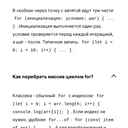
В скобках через точку с запятой идут три части:
for (инициализация; условие; шаг) { ...
. Инициализация выполняется один раз,
}
условие проверяется перед каждой итерацией,
а шаг - после. Типичная запись:
for (let i =
.
0; i < 10; i++) { ... }
Как перебрать массив циклом for?
Классика - обычный
с индексом:
for
for
(let i = 0; i < arr.length; i++) {
. Если индекс не
console.log(arr[i]); }
нужен, удобнее
:
for...of
for (const item
. А для преобразований и