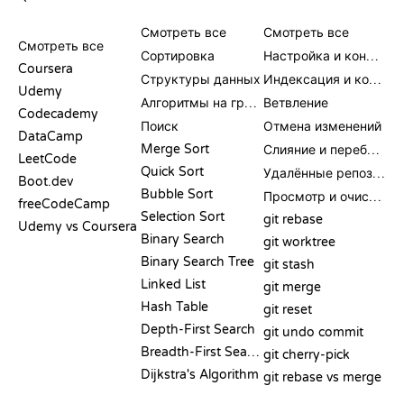
ОБЗОРЫ И
ВИЗУАЛИЗАЦИИ
КОМАНДЫ GIT
СРАВНЕНИЯ
Смотреть все
Смотреть все
Смотреть все
Сортировка
Настройка и конфигурация
Coursera
Структуры данных
Индексация и коммит
Udemy
Алгоритмы на графах
Ветвление
Codecademy
Поиск
Отмена изменений
DataCamp
Merge Sort
Слияние и перебазирование
LeetCode
Quick Sort
Удалённые репозитории
Boot.dev
Bubble Sort
Просмотр и очистка
freeCodeCamp
Selection Sort
git rebase
Udemy vs Coursera
Binary Search
git worktree
Binary Search Tree
git stash
Linked List
git merge
Hash Table
git reset
Depth-First Search
git undo commit
Breadth-First Search
git cherry-pick
Dijkstra's Algorithm
git rebase vs merge
ПСЕВДОКОД