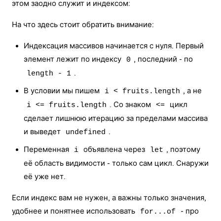
этом заодно служит и индексом:
На что здесь стоит обратить внимание:
Индексация массивов начинается с нуля. Первый
элемент лежит по индексу
, последний - по
0
.
length - 1
В условии мы пишем
, а не
i < fruits.length
. Со знаком
цикл
i <= fruits.length
<=
сделает лишнюю итерацию за пределами массива
и выведет
.
undefined
Переменная
объявлена через
, поэтому
i
let
её область видимости - только сам цикл. Снаружи
её уже нет.
Если индекс вам не нужен, а важны только значения,
удобнее и понятнее использовать
- про
for...of