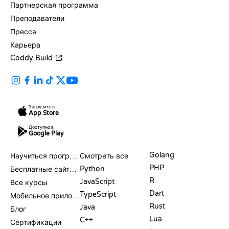
Партнерская программа
Преподаватели
Пресса
Карьера
Coddy Build
Загрузите в
App Store
Доступно в
Google Play
РЕСУРСЫ
ЯЗЫКИ
Golang
Научиться программировать
Смотреть все
PHP
Python
Бесплатные сайты для программирования
R
JavaScript
Все курсы
Dart
TypeScript
Мобильное приложение
Rust
Java
Блог
Lua
C++
Сертификации