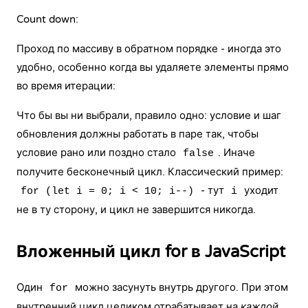
Count down:
Проход по массиву в обратном порядке - иногда это
удобно, особенно когда вы удаляете элементы прямо
во время итерации:
Что бы вы ни выбрали, правило одно: условие и шаг
обновления должны работать в паре так, чтобы
условие рано или поздно стало
. Иначе
false
получите бесконечный цикл. Классический пример:
- тут
уходит
for (let i = 0; i < 10; i--)
i
не в ту сторону, и цикл не завершится никогда.
Вложенный цикл for в JavaScript
Один
можно засунуть внутрь другого. При этом
for
внутренний цикл целиком отрабатывает на
каждой