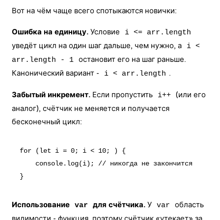
Вот на чём чаще всего спотыкаются новички:
Ошибка на единицу.
Условие
i <= arr.length
уведёт цикл на один шаг дальше, чем нужно, а
i <
остановит его на шаг раньше.
arr.length - 1
Канонический вариант -
.
i < arr.length
Забытый инкремент.
Если пропустить
(или его
i++
аналог), счётчик не меняется и получается
бесконечный цикл:
for (let i = 0; i < 10; ) {

    console.log(i); // никогда не закончится

Использование
для счётчика.
У
область
var
var
видимости - функция, поэтому счётчик «утекает» за