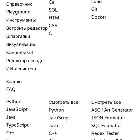
Luau
C#
Справочник
Git
SQL
Playground
Docker
HTML
Инструменты
CSS
Встроить редактор
C
Шпаргалки
Визуализации
Команды Git
Редактор псевдокода
ИИ-ассистент
ПОДДЕРЖКА
Контакт
FAQ
PLAYGROUND
СЕРТИФИКАТЫ
ИНСТРУМЕНТЫ
Python
Смотреть все
Смотреть все
JavaScript
Python
ASCII Art Generator
Java
JavaScript
JSON Formatter
TypeScript
Java
SQL Formatter
C++
C++
Regex Tester