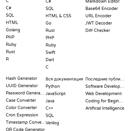
C
C#
Markdown Editor
C#
SQL
Base64 Encoder
SQL
HTML & CSS
URL Encoder
HTML
Go
JWT Decoder
Golang
Rust
Diff Checker
PHP
PHP
Ruby
Ruby
Rust
Swift
R
Dart
C
ДОКУМЕНТАЦИЯ
БЛОГ
Hash Generator
Вся документация
Последние публикации
UUID Generator
Python
Software Development
Password Generator
JavaScript
Web Development
Case Converter
Java
Coding for Beginners
Color Converter
C++
Artificial Intelligence
Cron Expression
SQL
Timestamp Converter
Verilog
QR Code Generator