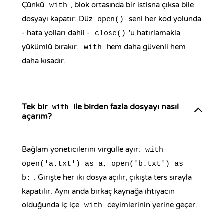
Çünkü
, blok ortasında bir istisna çıksa bile
with
dosyayı kapatır. Düz
seni her kod yolunda
open()
- hata yolları dahil -
'u hatırlamakla
close()
yükümlü bırakır.
hem daha güvenli hem
with
daha kısadır.
Tek bir
ile birden fazla dosyayı nasıl
with
açarım?
Bağlam yöneticilerini virgülle ayır:
with
open('a.txt') as a, open('b.txt') as
. Girişte her iki dosya açılır, çıkışta ters sırayla
b:
kapatılır. Aynı anda birkaç kaynağa ihtiyacın
olduğunda iç içe
deyimlerinin yerine geçer.
with