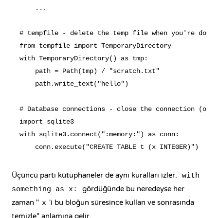
    ...

# tempfile - delete the temp file when you're done.

from tempfile import TemporaryDirectory

with TemporaryDirectory() as tmp:

    path = Path(tmp) / "scratch.txt"

    path.write_text("hello")

# Database connections - close the connection (or e
import sqlite3

with sqlite3.connect(":memory:") as conn:

Üçüncü parti kütüphaneler de aynı kuralları izler.
with
gördüğünde bu neredeyse her
something as x:
zaman "
'i bu bloğun süresince kullan ve sonrasında
x
temizle" anlamına gelir.