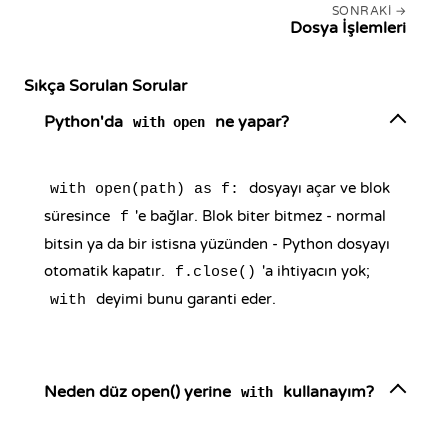
SONRAKI
Dosya İşlemleri
Sıkça Sorulan Sorular
Python'da
ne yapar?
with open
dosyayı açar ve blok
with open(path) as f:
süresince
'e bağlar. Blok biter bitmez - normal
f
bitsin ya da bir istisna yüzünden - Python dosyayı
otomatik kapatır.
'a ihtiyacın yok;
f.close()
deyimi bunu garanti eder.
with
Neden düz open() yerine
kullanayım?
with