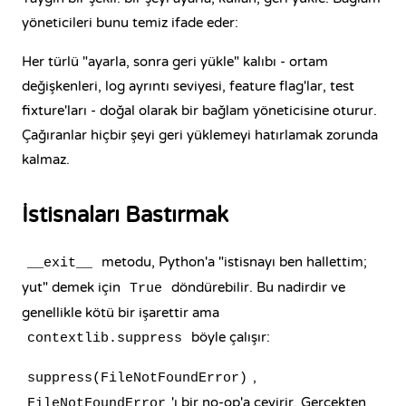
yöneticileri bunu temiz ifade eder:
Her türlü "ayarla, sonra geri yükle" kalıbı - ortam
değişkenleri, log ayrıntı seviyesi, feature flag'lar, test
fixture'ları - doğal olarak bir bağlam yöneticisine oturur.
Çağıranlar hiçbir şeyi geri yüklemeyi hatırlamak zorunda
kalmaz.
İstisnaları Bastırmak
metodu, Python'a "istisnayı ben hallettim;
__exit__
yut" demek için
döndürebilir. Bu nadirdir ve
True
genellikle kötü bir işarettir ama
böyle çalışır:
contextlib.suppress
,
suppress(FileNotFoundError)
'ı bir no-op'a çevirir. Gerçekten
FileNotFoundError