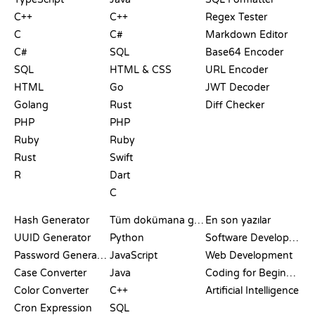
C++
C++
Regex Tester
C
C#
Markdown Editor
C#
SQL
Base64 Encoder
SQL
HTML & CSS
URL Encoder
HTML
Go
JWT Decoder
Golang
Rust
Diff Checker
PHP
PHP
Ruby
Ruby
Rust
Swift
R
Dart
C
DOKÜMANTASYON
BLOG
Hash Generator
Tüm dokümana göz at
En son yazılar
UUID Generator
Python
Software Development
Password Generator
JavaScript
Web Development
Case Converter
Java
Coding for Beginners
Color Converter
C++
Artificial Intelligence
Cron Expression
SQL