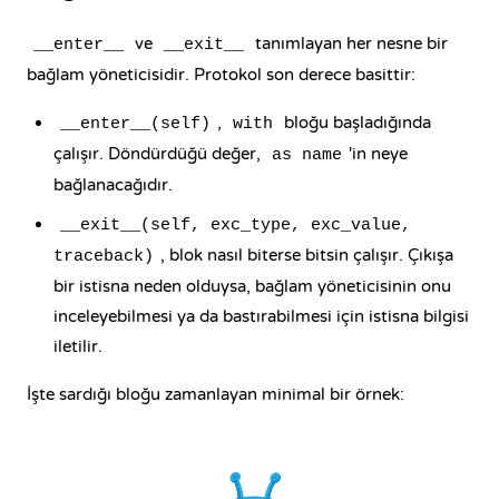
ve
tanımlayan her nesne bir
__enter__
__exit__
bağlam yöneticisidir. Protokol son derece basittir:
,
bloğu başladığında
__enter__(self)
with
çalışır. Döndürdüğü değer,
'in neye
as name
bağlanacağıdır.
__exit__(self, exc_type, exc_value,
, blok nasıl biterse bitsin çalışır. Çıkışa
traceback)
bir istisna neden olduysa, bağlam yöneticisinin onu
inceleyebilmesi ya da bastırabilmesi için istisna bilgisi
iletilir.
İşte sardığı bloğu zamanlayan minimal bir örnek: