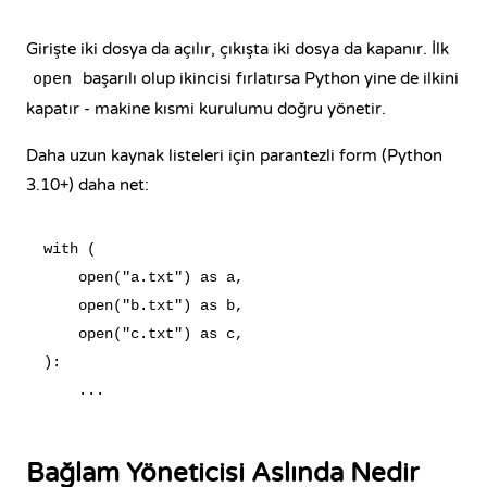
Girişte iki dosya da açılır, çıkışta iki dosya da kapanır. İlk
başarılı olup ikincisi fırlatırsa Python yine de ilkini
open
kapatır - makine kısmi kurulumu doğru yönetir.
Daha uzun kaynak listeleri için parantezli form (Python
3.10+) daha net:
with (

    open("a.txt") as a,

    open("b.txt") as b,

    open("c.txt") as c,

):

Bağlam Yöneticisi Aslında Nedir