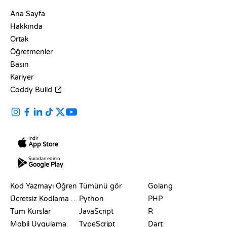
ŞIRKET
Ana Sayfa
Hakkında
Ortak
Öğretmenler
Basın
Kariyer
Coddy Build
İndir
App Store
Şuradan edinin
Google Play
KAYNAKLAR
DILLER
Kod Yazmayı Öğren
Tümünü gör
Golang
Ücretsiz Kodlama Siteleri
Python
PHP
Tüm Kurslar
JavaScript
R
Mobil Uygulama
TypeScript
Dart