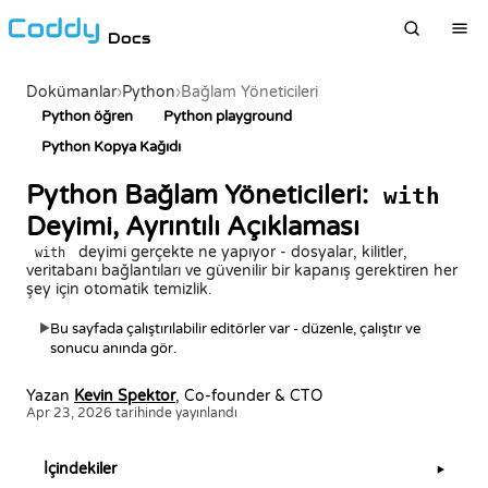
Docs
Dokümanlar
›
Python
›
Bağlam Yöneticileri
Python öğren
Python playground
Python Kopya Kağıdı
Python Bağlam Yöneticileri:
with
Deyimi, Ayrıntılı Açıklaması
deyimi gerçekte ne yapıyor - dosyalar, kilitler,
with
veritabanı bağlantıları ve güvenilir bir kapanış gerektiren her
şey için otomatik temizlik.
Bu sayfada çalıştırılabilir editörler var - düzenle, çalıştır ve
▶
sonucu anında gör.
Yazan
Kevin Spektor
, Co-founder & CTO
Apr 23, 2026 tarihinde yayınlandı
İçindekiler
▶