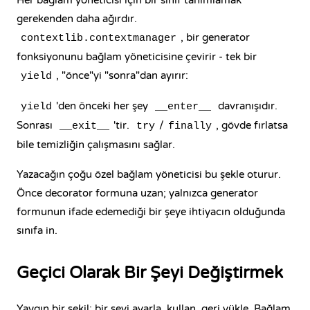
Her bağlam yöneticisi için bir sınıf tanımlamak
gerekenden daha ağırdır.
, bir generator
contextlib.contextmanager
fonksiyonunu bağlam yöneticisine çevirir - tek bir
, "önce"yi "sonra"dan ayırır:
yield
'den önceki her şey
davranışıdır.
yield
__enter__
Sonrası
'tir.
/
, gövde fırlatsa
__exit__
try
finally
bile temizliğin çalışmasını sağlar.
Yazacağın çoğu özel bağlam yöneticisi bu şekle oturur.
Önce
decorator
formuna uzan; yalnızca generator
formunun ifade edemediği bir şeye ihtiyacın olduğunda
sınıfa in.
Geçici Olarak Bir Şeyi Değiştirmek
Yaygın bir şekil: bir şeyi ayarla, kullan, geri yükle. Bağlam