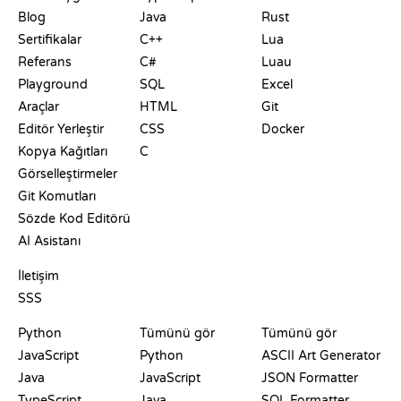
Blog
Java
Rust
Sertifikalar
C++
Lua
Referans
C#
Luau
Playground
SQL
Excel
Araçlar
HTML
Git
Editör Yerleştir
CSS
Docker
Kopya Kağıtları
C
Görselleştirmeler
Git Komutları
Sözde Kod Editörü
AI Asistanı
DESTEK
İletişim
SSS
PLAYGROUNDLAR
SERTIFIKALAR
ARAÇLAR
Python
Tümünü gör
Tümünü gör
JavaScript
Python
ASCII Art Generator
Java
JavaScript
JSON Formatter
TypeScript
Java
SQL Formatter