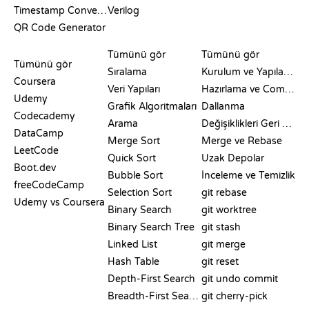
Timestamp Converter
Verilog
QR Code Generator
İNCELEMELER VE
GÖRSELLEŞTIRMELER
GIT KOMUTLARI
KARŞILAŞTIRMALAR
Tümünü gör
Tümünü gör
Tümünü gör
Sıralama
Kurulum ve Yapılandırma
Coursera
Veri Yapıları
Hazırlama ve Commit
Udemy
Grafik Algoritmaları
Dallanma
Codecademy
Arama
Değişiklikleri Geri Alma
DataCamp
Merge Sort
Merge ve Rebase
LeetCode
Quick Sort
Uzak Depolar
Boot.dev
Bubble Sort
İnceleme ve Temizlik
freeCodeCamp
Selection Sort
git rebase
Udemy vs Coursera
Binary Search
git worktree
Binary Search Tree
git stash
Linked List
git merge
Hash Table
git reset
Depth-First Search
git undo commit
Breadth-First Search
git cherry-pick