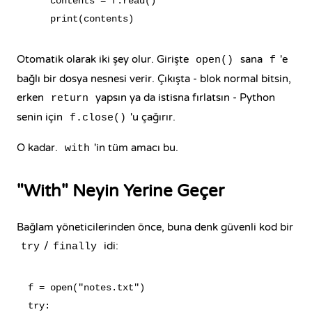
    contents = f.read()

Otomatik olarak iki şey olur. Girişte
sana
'e
open()
f
bağlı bir dosya nesnesi verir. Çıkışta - blok normal bitsin,
erken
yapsın ya da istisna fırlatsın - Python
return
senin için
'u çağırır.
f.close()
O kadar.
'in tüm amacı bu.
with
"With" Neyin Yerine Geçer
Bağlam yöneticilerinden önce, buna denk güvenli kod bir
/
idi:
try
finally
f = open("notes.txt")

try:
