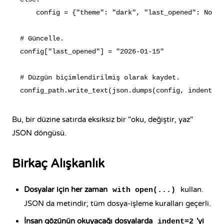
    config = {"theme": "dark", "last_opened": None}

# Güncelle.

config["last_opened"] = "2026-01-15"

# Düzgün biçimlendirilmiş olarak kaydet.

Bu, bir düzine satırda eksiksiz bir "oku, değiştir, yaz"
JSON döngüsü.
Birkaç Alışkanlık
Dosyalar için her zaman
kullan.
with open(...)
JSON da metindir; tüm dosya-işleme kuralları geçerli.
İnsan gözünün okuyacağı dosyalarda
'yi
indent=2