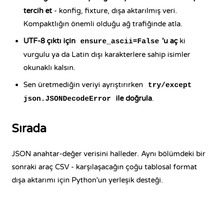
tercih et
- konfig, fixture, dışa aktarılmış veri.
Kompaktlığın önemli olduğu ağ trafiğinde atla.
UTF-8 çıktı için
'u aç
ki
ensure_ascii=False
vurgulu ya da Latin dışı karakterlere sahip isimler
okunaklı kalsın.
Sen üretmediğin veriyi ayrıştırırken
try/except
ile doğrula
.
json.JSONDecodeError
Sırada
JSON anahtar-değer verisini halleder. Aynı bölümdeki bir
sonraki araç CSV - karşılaşacağın çoğu tablosal format
dışa aktarımı için Python'un yerleşik desteği.