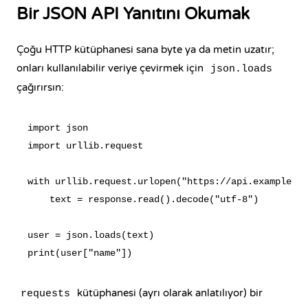
Bir JSON API Yanıtını Okumak
Çoğu HTTP kütüphanesi sana byte ya da metin uzatır;
onları kullanılabilir veriye çevirmek için
json.loads
çağırırsın:
import json

import urllib.request

with urllib.request.urlopen("https://api.example.co
    text = response.read().decode("utf-8")

user = json.loads(text)

kütüphanesi (ayrı olarak anlatılıyor) bir
requests