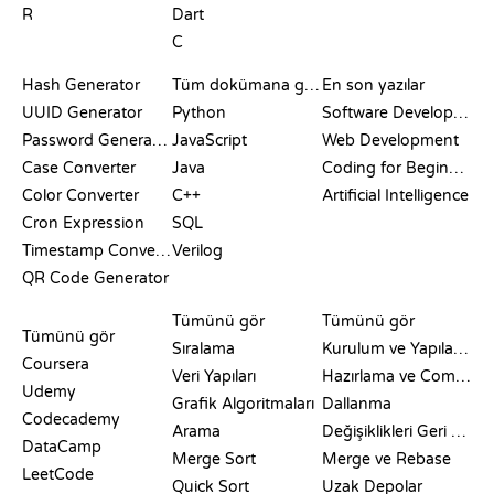
R
Dart
C
DOKÜMANTASYON
BLOG
Hash Generator
Tüm dokümana göz at
En son yazılar
UUID Generator
Python
Software Development
Password Generator
JavaScript
Web Development
Case Converter
Java
Coding for Beginners
Color Converter
C++
Artificial Intelligence
Cron Expression
SQL
Timestamp Converter
Verilog
QR Code Generator
İNCELEMELER VE
GÖRSELLEŞTIRMELER
GIT KOMUTLARI
KARŞILAŞTIRMALAR
Tümünü gör
Tümünü gör
Tümünü gör
Sıralama
Kurulum ve Yapılandırma
Coursera
Veri Yapıları
Hazırlama ve Commit
Udemy
Grafik Algoritmaları
Dallanma
Codecademy
Arama
Değişiklikleri Geri Alma
DataCamp
Merge Sort
Merge ve Rebase
LeetCode
Quick Sort
Uzak Depolar