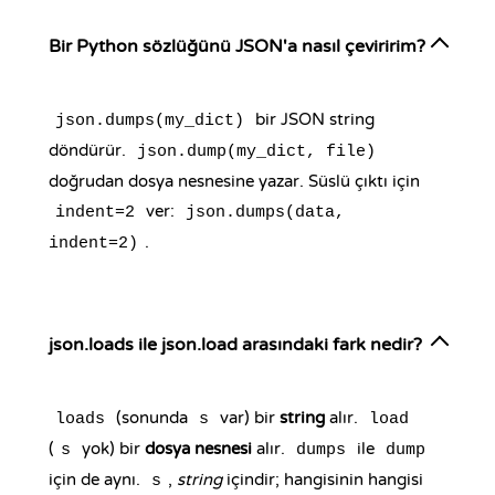
Bir Python sözlüğünü JSON'a nasıl çeviririm?
bir JSON string
json.dumps(my_dict)
döndürür.
json.dump(my_dict, file)
doğrudan dosya nesnesine yazar. Süslü çıktı için
ver:
indent=2
json.dumps(data,
.
indent=2)
json.loads ile json.load arasındaki fark nedir?
(sonunda
var) bir
string
alır.
loads
s
load
(
yok) bir
dosya nesnesi
alır.
ile
s
dumps
dump
için de aynı.
,
string
içindir; hangisinin hangisi
s