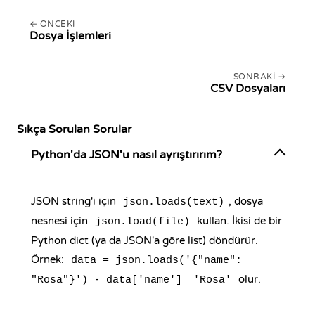
ÖNCEKI
Dosya İşlemleri
SONRAKI
CSV Dosyaları
Sıkça Sorulan Sorular
Python'da JSON'u nasıl ayrıştırırım?
JSON string'i için
, dosya
json.loads(text)
nesnesi için
kullan. İkisi de bir
json.load(file)
Python dict (ya da JSON'a göre list) döndürür.
Örnek:
data = json.loads('{"name":
-
olur.
"Rosa"}')
data['name']
'Rosa'