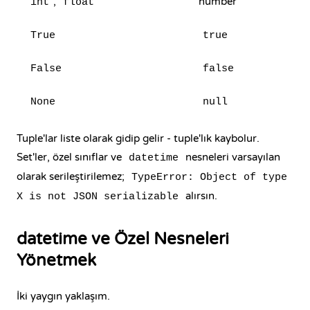
,
number
int
float
True
true
False
false
None
null
Tuple'lar liste olarak gidip gelir - tuple'lık kaybolur.
Set'ler, özel sınıflar ve
nesneleri varsayılan
datetime
olarak serileştirilemez;
TypeError: Object of type
alırsın.
X is not JSON serializable
datetime ve Özel Nesneleri
Yönetmek
İki yaygın yaklaşım.