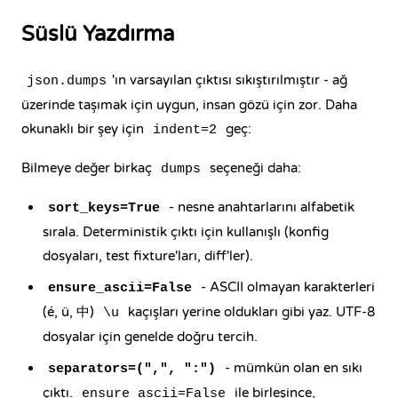
Süslü Yazdırma
'ın varsayılan çıktısı sıkıştırılmıştır - ağ
json.dumps
üzerinde taşımak için uygun, insan gözü için zor. Daha
okunaklı bir şey için
geç:
indent=2
Bilmeye değer birkaç
seçeneği daha:
dumps
- nesne anahtarlarını alfabetik
sort_keys=True
sırala. Deterministik çıktı için kullanışlı (konfig
dosyaları, test fixture'ları, diff'ler).
- ASCII olmayan karakterleri
ensure_ascii=False
(é, ü, 中)
kaçışları yerine oldukları gibi yaz. UTF-8
\u
dosyalar için genelde doğru tercih.
- mümkün olan en sıkı
separators=(",", ":")
çıktı.
ile birleşince,
ensure_ascii=False