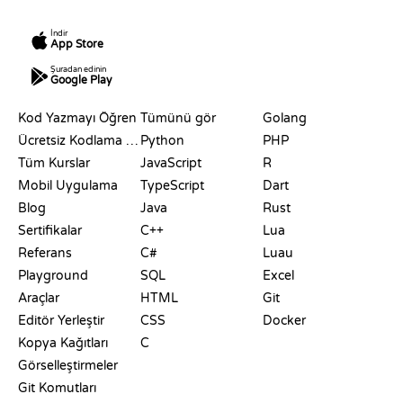
İndir
App Store
Şuradan edinin
Google Play
KAYNAKLAR
DILLER
Kod Yazmayı Öğren
Tümünü gör
Golang
Ücretsiz Kodlama Siteleri
Python
PHP
Tüm Kurslar
JavaScript
R
Mobil Uygulama
TypeScript
Dart
Blog
Java
Rust
Sertifikalar
C++
Lua
Referans
C#
Luau
Playground
SQL
Excel
Araçlar
HTML
Git
Editör Yerleştir
CSS
Docker
Kopya Kağıtları
C
Görselleştirmeler
Git Komutları