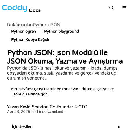
Docs
Dokümanlar
›
Python
›
JSON
Python öğren
Python playground
Python Kopya Kağıdı
Python JSON: json Modülü ile
JSON Okuma, Yazma ve Ayrıştırma
Python'da JSON'u nasıl okur ve yazarsın - loads, dumps,
dosyadan okuma, süslü yazdırma ve gerçek verideki uç
durumları yönetme.
Bu sayfada çalıştırılabilir editörler var - düzenle, çalıştır ve
▶
sonucu anında gör.
Yazan
Kevin Spektor
, Co-founder & CTO
Apr 23, 2026 tarihinde yayınlandı
İçindekiler
▶