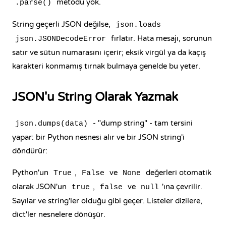
metodu yok.
.parse()
String geçerli JSON değilse,
json.loads
fırlatır. Hata mesajı, sorunun
json.JSONDecodeError
satır ve sütun numarasını içerir; eksik virgül ya da kaçış
karakteri konmamış tırnak bulmaya genelde bu yeter.
JSON'u String Olarak Yazmak
- "dump string" - tam tersini
json.dumps(data)
yapar: bir Python nesnesi alır ve bir JSON string'i
döndürür:
Python'un
,
ve
değerleri otomatik
True
False
None
olarak JSON'un
,
ve
'ına çevrilir.
true
false
null
Sayılar ve string'ler olduğu gibi geçer. Listeler dizilere,
dict'ler nesnelere dönüşür.