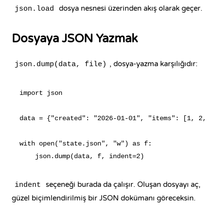
dosya nesnesi üzerinden akış olarak geçer.
json.load
Dosyaya JSON Yazmak
, dosya-yazma karşılığıdır:
json.dump(data, file)
import json

data = {"created": "2026-01-01", "items": [1, 2, 3]
with open("state.json", "w") as f:

seçeneği burada da çalışır. Oluşan dosyayı aç,
indent
güzel biçimlendirilmiş bir JSON dokümanı göreceksin.