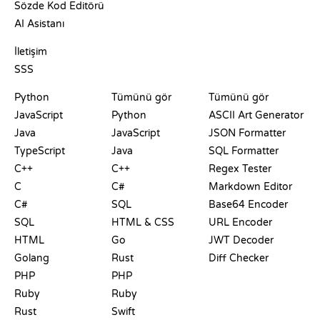
Sözde Kod Editörü
AI Asistanı
DESTEK
İletişim
SSS
PLAYGROUNDLAR
SERTIFIKALAR
ARAÇLAR
Python
Tümünü gör
Tümünü gör
JavaScript
Python
ASCII Art Generator
Java
JavaScript
JSON Formatter
TypeScript
Java
SQL Formatter
C++
C++
Regex Tester
C
C#
Markdown Editor
C#
SQL
Base64 Encoder
SQL
HTML & CSS
URL Encoder
HTML
Go
JWT Decoder
Golang
Rust
Diff Checker
PHP
PHP
Ruby
Ruby
Rust
Swift