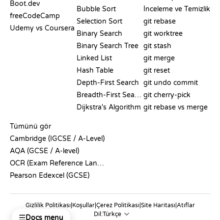
Boot.dev
Bubble Sort
İnceleme ve Temizlik
freeCodeCamp
Selection Sort
git rebase
Udemy vs Coursera
Binary Search
git worktree
Binary Search Tree
git stash
Linked List
git merge
Hash Table
git reset
Depth-First Search
git undo commit
Breadth-First Search
git cherry-pick
Dijkstra's Algorithm
git rebase vs merge
SÖZDE KOD
Tümünü gör
Cambridge (IGCSE / A-Level)
AQA (GCSE / A-level)
OCR (Exam Reference Language)
Pearson Edexcel (GCSE)
Gizlilik Politikası
|
Koşullar
|
Çerez Politikası
|
Site Haritası
|
Atıflar
Dil:
☰
Docs menu