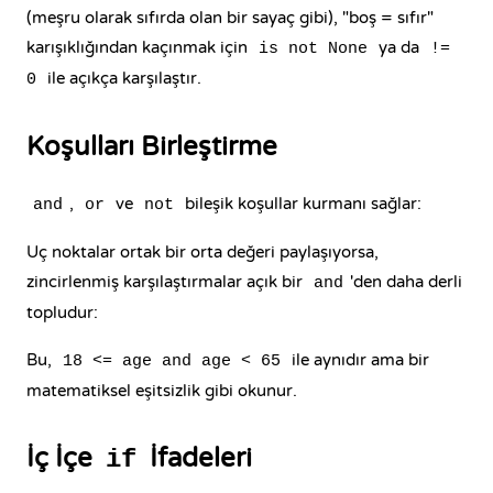
(meşru olarak sıfırda olan bir sayaç gibi), "boş = sıfır"
karışıklığından kaçınmak için
ya da
is not None
!=
ile açıkça karşılaştır.
0
Koşulları Birleştirme
,
ve
bileşik koşullar kurmanı sağlar:
and
or
not
Uç noktalar ortak bir orta değeri paylaşıyorsa,
zincirlenmiş karşılaştırmalar açık bir
'den daha derli
and
topludur:
Bu,
ile aynıdır ama bir
18 <= age and age < 65
matematiksel eşitsizlik gibi okunur.
İç İçe
İfadeleri
if