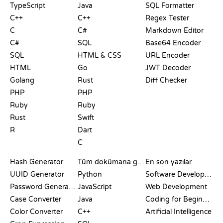
TypeScript
Java
SQL Formatter
C++
C++
Regex Tester
C
C#
Markdown Editor
C#
SQL
Base64 Encoder
SQL
HTML & CSS
URL Encoder
HTML
Go
JWT Decoder
Golang
Rust
Diff Checker
PHP
PHP
Ruby
Ruby
Rust
Swift
R
Dart
C
DOKÜMANTASYON
BLOG
Hash Generator
Tüm dokümana göz at
En son yazılar
UUID Generator
Python
Software Development
Password Generator
JavaScript
Web Development
Case Converter
Java
Coding for Beginners
Color Converter
C++
Artificial Intelligence