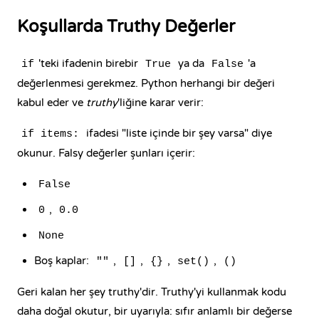
Koşullarda Truthy Değerler
'teki ifadenin birebir
ya da
'a
if
True
False
değerlenmesi gerekmez. Python herhangi bir değeri
kabul eder ve
truthy
'liğine karar verir:
ifadesi "liste içinde bir şey varsa" diye
if items:
okunur. Falsy değerler şunları içerir:
False
,
0
0.0
None
Boş kaplar:
,
,
,
,
""
[]
{}
set()
()
Geri kalan her şey truthy'dir. Truthy'yi kullanmak kodu
daha doğal okutur, bir uyarıyla: sıfır anlamlı bir değerse