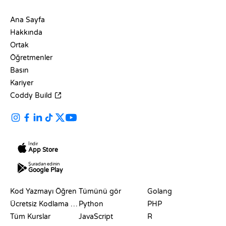
ŞIRKET
Ana Sayfa
Hakkında
Ortak
Öğretmenler
Basın
Kariyer
Coddy Build
İndir
App Store
Şuradan edinin
Google Play
KAYNAKLAR
DILLER
Kod Yazmayı Öğren
Tümünü gör
Golang
Ücretsiz Kodlama Siteleri
Python
PHP
Tüm Kurslar
JavaScript
R