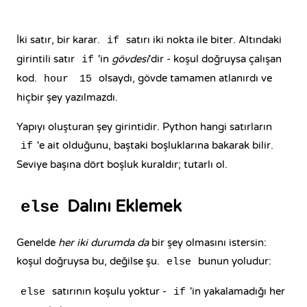
İki satır, bir karar.
satırı iki nokta ile biter. Altındaki
if
girintili satır
'in
gövdesi
'dir - koşul doğruysa çalışan
if
kod.
olsaydı, gövde tamamen atlanırdı ve
hour
15
hiçbir şey yazılmazdı.
Yapıyı oluşturan şey girintidir. Python hangi satırların
'e ait olduğunu, baştaki boşluklarına bakarak bilir.
if
Seviye başına dört boşluk kuraldır; tutarlı ol.
Dalını Eklemek
else
Genelde
her iki durumda da
bir şey olmasını istersin:
koşul doğruysa bu, değilse şu.
bunun yoludur:
else
satırının koşulu yoktur -
'in yakalamadığı her
else
if