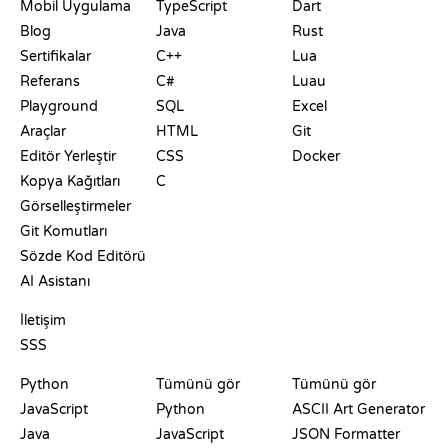
Mobil Uygulama
TypeScript
Dart
Blog
Java
Rust
Sertifikalar
C++
Lua
Referans
C#
Luau
Playground
SQL
Excel
Araçlar
HTML
Git
Editör Yerleştir
CSS
Docker
Kopya Kağıtları
C
Görselleştirmeler
Git Komutları
Sözde Kod Editörü
AI Asistanı
DESTEK
İletişim
SSS
PLAYGROUNDLAR
SERTIFIKALAR
ARAÇLAR
Python
Tümünü gör
Tümünü gör
JavaScript
Python
ASCII Art Generator
Java
JavaScript
JSON Formatter