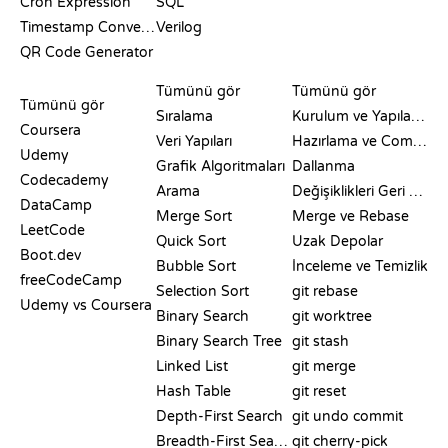
Cron Expression
SQL
Timestamp Converter
Verilog
QR Code Generator
İNCELEMELER VE
GÖRSELLEŞTIRMELER
GIT KOMUTLARI
KARŞILAŞTIRMALAR
Tümünü gör
Tümünü gör
Tümünü gör
Sıralama
Kurulum ve Yapılandırma
Coursera
Veri Yapıları
Hazırlama ve Commit
Udemy
Grafik Algoritmaları
Dallanma
Codecademy
Arama
Değişiklikleri Geri Alma
DataCamp
Merge Sort
Merge ve Rebase
LeetCode
Quick Sort
Uzak Depolar
Boot.dev
Bubble Sort
İnceleme ve Temizlik
freeCodeCamp
Selection Sort
git rebase
Udemy vs Coursera
Binary Search
git worktree
Binary Search Tree
git stash
Linked List
git merge
Hash Table
git reset
Depth-First Search
git undo commit
Breadth-First Search
git cherry-pick