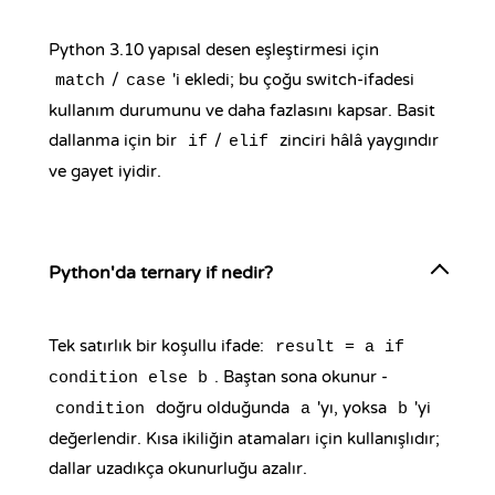
Python 3.10 yapısal desen eşleştirmesi için
/
'i ekledi; bu çoğu switch-ifadesi
match
case
kullanım durumunu ve daha fazlasını kapsar. Basit
dallanma için bir
/
zinciri hâlâ yaygındır
if
elif
ve gayet iyidir.
Python'da ternary if nedir?
Tek satırlık bir koşullu ifade:
result = a if
. Baştan sona okunur -
condition else b
doğru olduğunda
'yı, yoksa
'yi
condition
a
b
değerlendir. Kısa ikiliğin atamaları için kullanışlıdır;
dallar uzadıkça okunurluğu azalır.