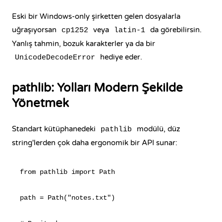
Eski bir Windows-only şirketten gelen dosyalarla
uğraşıyorsan
veya
da görebilirsin.
cp1252
latin-1
Yanlış tahmin, bozuk karakterler ya da bir
hediye eder.
UnicodeDecodeError
pathlib: Yolları Modern Şekilde
Yönetmek
Standart kütüphanedeki
modülü, düz
pathlib
string'lerden çok daha ergonomik bir API sunar:
from pathlib import Path

path = Path("notes.txt")
