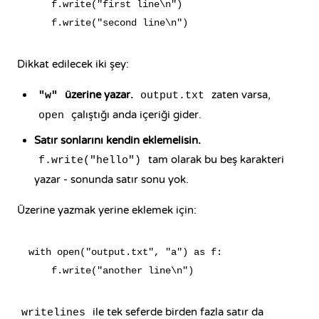
    f.write("first line\n")

Dikkat edilecek iki şey:
üzerine yazar.
zaten varsa,
"w"
output.txt
çalıştığı anda içeriği gider.
open
Satır sonlarını kendin eklemelisin.
tam olarak bu beş karakteri
f.write("hello")
yazar - sonunda satır sonu yok.
Üzerine yazmak yerine eklemek için:
with open("output.txt", "a") as f:

ile tek seferde birden fazla satır da
writelines