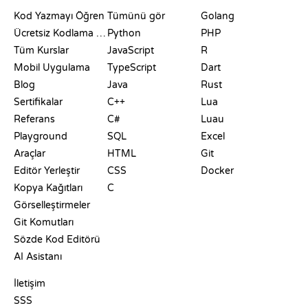
KAYNAKLAR
DILLER
Kod Yazmayı Öğren
Tümünü gör
Golang
Ücretsiz Kodlama Siteleri
Python
PHP
Tüm Kurslar
JavaScript
R
Mobil Uygulama
TypeScript
Dart
Blog
Java
Rust
Sertifikalar
C++
Lua
Referans
C#
Luau
Playground
SQL
Excel
Araçlar
HTML
Git
Editör Yerleştir
CSS
Docker
Kopya Kağıtları
C
Görselleştirmeler
Git Komutları
Sözde Kod Editörü
AI Asistanı
DESTEK
İletişim
SSS