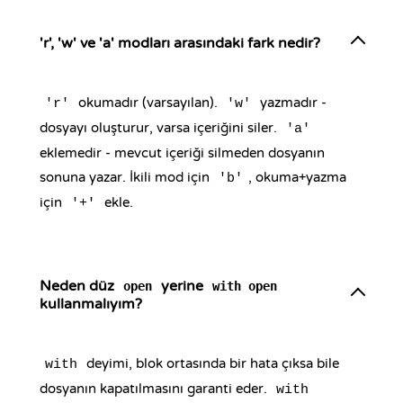
'r', 'w' ve 'a' modları arasındaki fark nedir?
okumadır (varsayılan).
yazmadır -
'r'
'w'
dosyayı oluşturur, varsa içeriğini siler.
'a'
eklemedir - mevcut içeriği silmeden dosyanın
sonuna yazar. İkili mod için
, okuma+yazma
'b'
için
ekle.
'+'
Neden düz
yerine
open
with open
kullanmalıyım?
deyimi, blok ortasında bir hata çıksa bile
with
dosyanın kapatılmasını garanti eder.
with