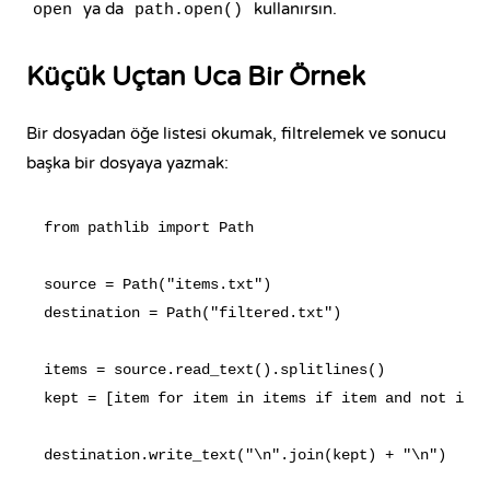
ya da
kullanırsın.
open
path.open()
Küçük Uçtan Uca Bir Örnek
Bir dosyadan öğe listesi okumak, filtrelemek ve sonucu
başka bir dosyaya yazmak:
from pathlib import Path

source = Path("items.txt")

destination = Path("filtered.txt")

items = source.read_text().splitlines()

kept = [item for item in items if item and not item
destination.write_text("\n".join(kept) + "\n")
