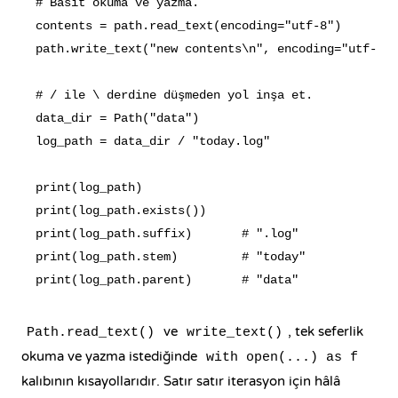
# Basit okuma ve yazma.

contents = path.read_text(encoding="utf-8")

path.write_text("new contents\n", encoding="utf-8")

# / ile \ derdine düşmeden yol inşa et.

data_dir = Path("data")

log_path = data_dir / "today.log"

print(log_path)

print(log_path.exists())

print(log_path.suffix)       # ".log"

print(log_path.stem)         # "today"

ve
, tek seferlik
Path.read_text()
write_text()
okuma ve yazma istediğinde
with open(...) as f
kalıbının kısayollarıdır. Satır satır iterasyon için hâlâ