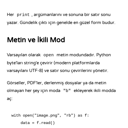
Her
, argümanlarını ve sonuna bir satır sonu
print
yazar. Gündelik çıktı için genelde en güzel form budur.
Metin ve İkili Mod
Varsayılan olarak
metin modundadır. Python
open
byte'ları string'e çevirir (modern platformlarda
varsayılanı UTF-8) ve satır sonu çevirilerini yönetir.
Görseller, PDF'ler, derlenmiş dosyalar ya da metin
olmayan her şey için moda
ekleyerek ikili modda
"b"
aç:
with open("image.png", "rb") as f:

    data = f.read()
