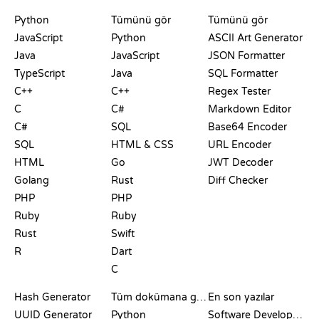
PLAYGROUNDLAR
SERTIFIKALAR
ARAÇLAR
Python
Tümünü gör
Tümünü gör
JavaScript
Python
ASCII Art Generator
Java
JavaScript
JSON Formatter
TypeScript
Java
SQL Formatter
C++
C++
Regex Tester
C
C#
Markdown Editor
C#
SQL
Base64 Encoder
SQL
HTML & CSS
URL Encoder
HTML
Go
JWT Decoder
Golang
Rust
Diff Checker
PHP
PHP
Ruby
Ruby
Rust
Swift
R
Dart
C
DOKÜMANTASYON
BLOG
Hash Generator
Tüm dokümana göz at
En son yazılar
UUID Generator
Python
Software Development