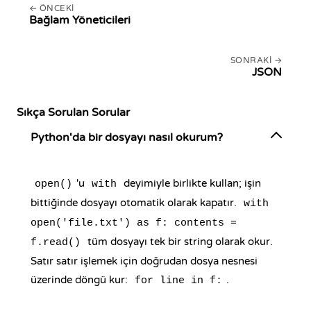
ÖNCEKI
Bağlam Yöneticileri
SONRAKI
JSON
Sıkça Sorulan Sorular
Python'da bir dosyayı nasıl okurum?
'u
deyimiyle birlikte kullan; işin
open()
with
bittiğinde dosyayı otomatik olarak kapatır.
with
open('file.txt') as f: contents =
tüm dosyayı tek bir string olarak okur.
f.read()
Satır satır işlemek için doğrudan dosya nesnesi
üzerinde döngü kur:
.
for line in f: