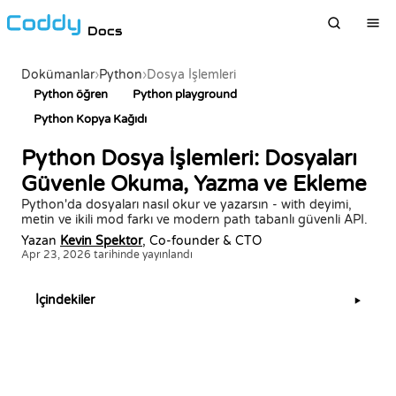
Docs
Dokümanlar
›
Python
›
Dosya İşlemleri
Python öğren
Python playground
Python Kopya Kağıdı
Python Dosya İşlemleri: Dosyaları
Güvenle Okuma, Yazma ve Ekleme
Python'da dosyaları nasıl okur ve yazarsın - with deyimi,
metin ve ikili mod farkı ve modern path tabanlı güvenli API.
Yazan
Kevin Spektor
, Co-founder & CTO
Apr 23, 2026 tarihinde yayınlandı
İçindekiler
▶