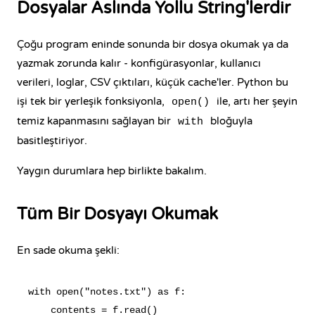
Dosyalar Aslında Yollu String'lerdir
Çoğu program eninde sonunda bir dosya okumak ya da
yazmak zorunda kalır - konfigürasyonlar, kullanıcı
verileri, loglar, CSV çıktıları, küçük cache'ler. Python bu
işi tek bir yerleşik fonksiyonla,
ile, artı her şeyin
open()
temiz kapanmasını sağlayan bir
bloğuyla
with
basitleştiriyor.
Yaygın durumlara hep birlikte bakalım.
Tüm Bir Dosyayı Okumak
En sade okuma şekli:
with open("notes.txt") as f:

    contents = f.read()
