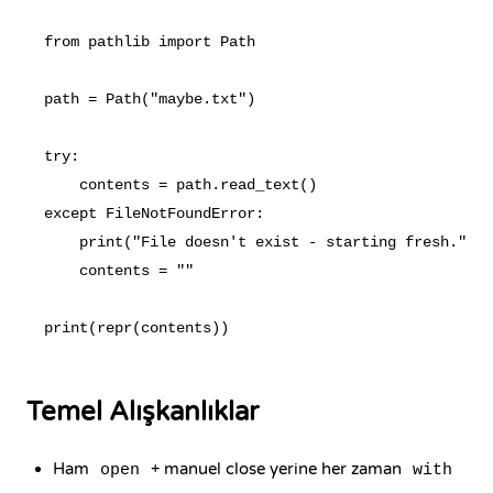
from pathlib import Path

path = Path("maybe.txt")

try:

    contents = path.read_text()

except FileNotFoundError:

    print("File doesn't exist - starting fresh.")

    contents = ""

Temel Alışkanlıklar
Ham
+ manuel close yerine her zaman
open
with