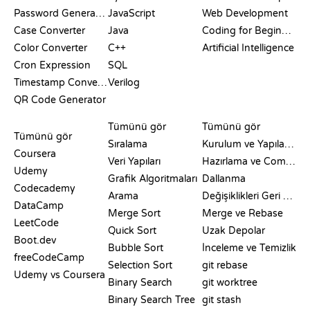
Password Generator
JavaScript
Web Development
Case Converter
Java
Coding for Beginners
Color Converter
C++
Artificial Intelligence
Cron Expression
SQL
Timestamp Converter
Verilog
QR Code Generator
İNCELEMELER VE
GÖRSELLEŞTIRMELER
GIT KOMUTLARI
KARŞILAŞTIRMALAR
Tümünü gör
Tümünü gör
Tümünü gör
Sıralama
Kurulum ve Yapılandırma
Coursera
Veri Yapıları
Hazırlama ve Commit
Udemy
Grafik Algoritmaları
Dallanma
Codecademy
Arama
Değişiklikleri Geri Alma
DataCamp
Merge Sort
Merge ve Rebase
LeetCode
Quick Sort
Uzak Depolar
Boot.dev
Bubble Sort
İnceleme ve Temizlik
freeCodeCamp
Selection Sort
git rebase
Udemy vs Coursera
Binary Search
git worktree
Binary Search Tree
git stash