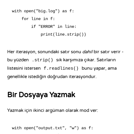
with open("big.log") as f:

    for line in f:

        if "ERROR" in line:

Her iterasyon, sonundaki satır sonu
dahil
bir satır verir -
bu yüzden
sık karşımıza çıkar. Satırların
.strip()
listesini istersen
bunu yapar, ama
f.readlines()
genellikle istediğin doğrudan iterasyondur.
Bir Dosyaya Yazmak
Yazmak için ikinci argüman olarak mod ver:
with open("output.txt", "w") as f:
