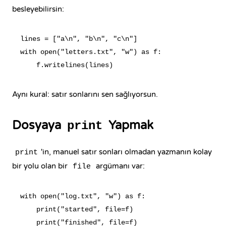
besleyebilirsin:
lines = ["a\n", "b\n", "c\n"]

with open("letters.txt", "w") as f:

Aynı kural: satır sonlarını sen sağlıyorsun.
Dosyaya
Yapmak
print
'in, manuel satır sonları olmadan yazmanın kolay
print
bir yolu olan bir
argümanı var:
file
with open("log.txt", "w") as f:

    print("started", file=f)
