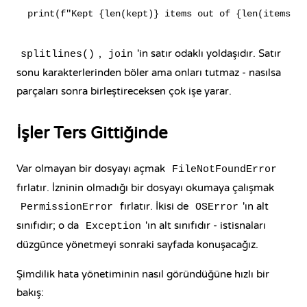
,
'in satır odaklı yoldaşıdır. Satır
splitlines()
join
sonu karakterlerinden böler ama onları tutmaz - nasılsa
parçaları sonra birleştireceksen çok işe yarar.
İşler Ters Gittiğinde
Var olmayan bir dosyayı açmak
FileNotFoundError
fırlatır. İzninin olmadığı bir dosyayı okumaya çalışmak
fırlatır. İkisi de
'ın alt
PermissionError
OSError
sınıfıdır; o da
'ın alt sınıfıdır - istisnaları
Exception
düzgünce yönetmeyi sonraki sayfada konuşacağız.
Şimdilik hata yönetiminin nasıl göründüğüne hızlı bir
bakış: