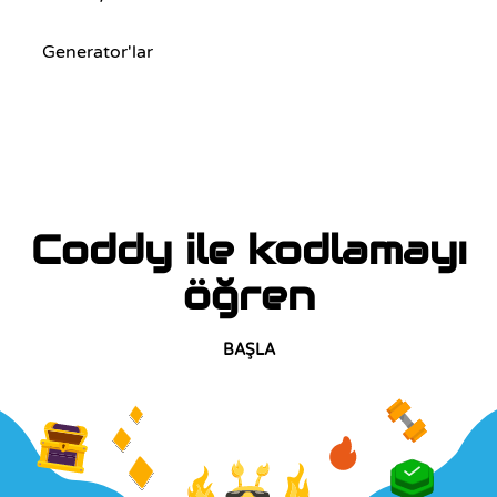
Generator'lar
Coddy ile kodlamayı
öğren
BAŞLA