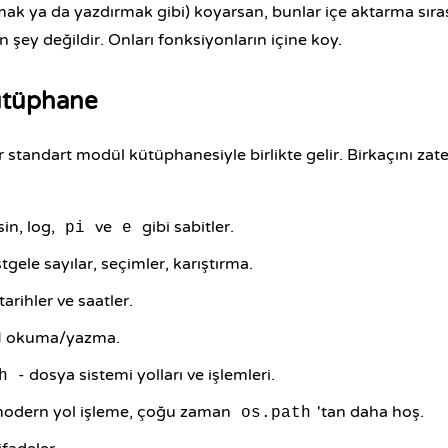
mak ya da yazdırmak gibi) koyarsan, bunlar içe aktarma sıras
in şey değildir. Onları fonksiyonların içine koy.
ütüphane
 standart modül kütüphanesiyle birlikte gelir. Birkaçını zat
sin, log,
ve
gibi sabitler.
pi
e
tgele sayılar, seçimler, karıştırma.
tarihler ve saatler.
 okuma/yazma.
- dosya sistemi yolları ve işlemleri.
h
odern yol işleme, çoğu zaman
'tan daha hoş.
os.path