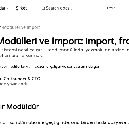
lar
Şirket
Ctrl K
n
›
Modüller ve Import
odülleri ve Import: import, fr
istemi nasıl çalışır - kendi modüllerini yazmak, onlardan 
tleri pip ile kurmak.
ılabilir editörler var - düzenle, çalıştır ve sonucu anında gör.
r
, Co-founder & CTO
nde yayınlandı
Bir Modüldür
bir script'in ötesine geçtiğinde, onu birden fazla dosyaya