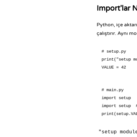
Import'lar 
Python, içe aktar
çalıştırır. Aynı 
# setup.py

print("setup m
# main.py

import setup

import setup  
"setup modul