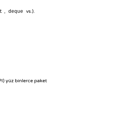
,
vs.).
t
deque
) yüz binlerce paket