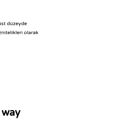
e üst düzeyde
telikleri olarak
 way