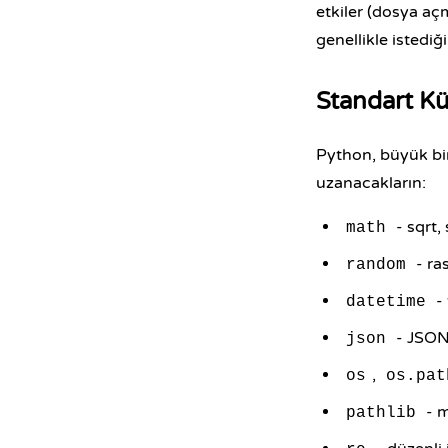
etkiler (dosya aç
genellikle istediğ
Standart K
Python, büyük bir
uzanacakların:
- sqrt, 
math
- ras
random
- 
datetime
- JSON
json
,
os
os.pat
- m
pathlib