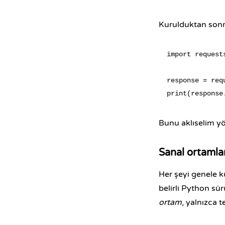
Kurulduktan sonra,
import requests
response = req
Bunu aklıselim yö
Sanal ortamlar
Her şeyi genele ku
belirli Python sür
ortam
, yalnızca 