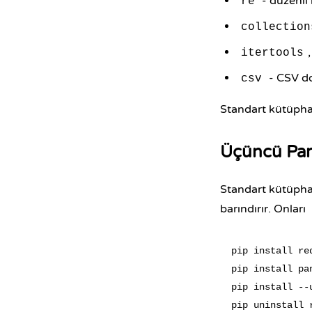
- düzenli 
re
collection
itertools
- CSV d
csv
Standart kütüphan
Üçüncü Part
Standart kütüpha
barındırır. Onları
pip install req
pip install pan
pip install --