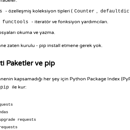
ifadeler.
- özelleşmiş koleksiyon tipleri (
,
s
Counter
defaultdic
,
- iteratör ve fonksiyon yardımcıları.
functools
osyaları okuma ve yazma.
e zaten kurulu - pip install etmene gerek yok.
i Paketler ve pip
nenin kapsamadığı her şey için Python Package Index (PyPI
ile kur:
pip
uests

das

upgrade requests
