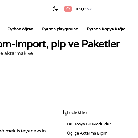
ÖĞRENMEYE BAŞLA
Türkçe
Python öğren
Python playground
Python Kopya Kağıdı
om-import, pip ve Paketler
içe aktarmak ve
İçindekiler
Bir Dosya Bir Modüldür
 bölmek isteyeceksin.
Üç İçe Aktarma Biçimi