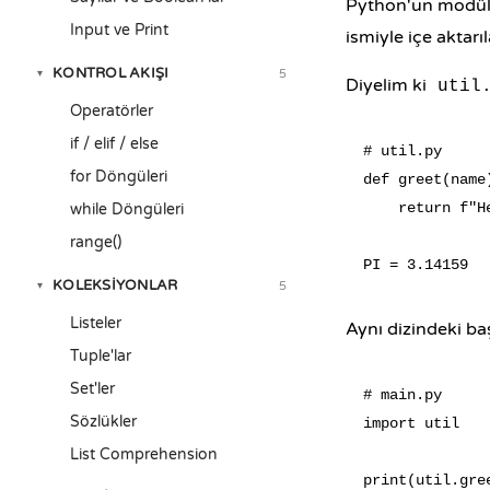
Python'un modül s
Input ve Print
ismiyle içe aktarıla
KONTROL AKIŞI
5
▾
Diyelim ki
util
Operatörler
if / elif / else
# util.py

for Döngüleri
def greet(name)
    return f"He
while Döngüleri
range()
KOLEKSIYONLAR
5
▾
Listeler
Aynı dizindeki b
Tuple'lar
Set'ler
# main.py

Sözlükler
import util

List Comprehension
print(util.gree