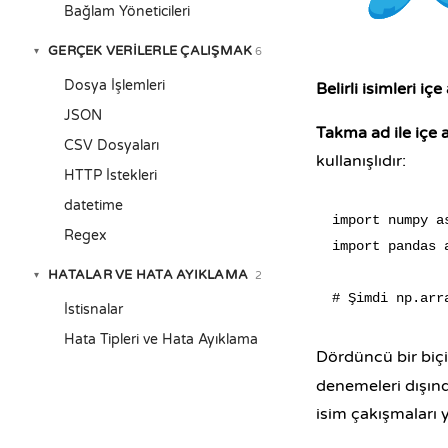
Bağlam Yöneticileri
GERÇEK VERILERLE ÇALIŞMAK
6
▾
Dosya İşlemleri
Belirli isimleri içe
JSON
Takma ad ile içe a
CSV Dosyaları
kullanışlıdır:
HTTP İstekleri
datetime
import numpy as
Regex
import pandas a
HATALAR VE HATA AYIKLAMA
2
▾
İstisnalar
Hata Tipleri ve Hata Ayıklama
Dördüncü bir biç
denemeleri dışınd
isim çakışmaları y