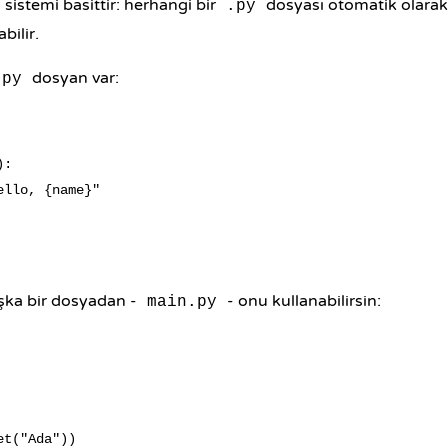
istemi basittir: herhangi bir
dosyası otomatik olarak
.py
bilir.
dosyan var:
.py
:

llo, {name}"

aşka bir dosyadan -
- onu kullanabilirsin:
main.py
t("Ada"))
