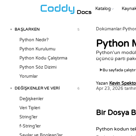
Katalog
Kaynak
Docs
Dokümanlar
›
Pytho
BAŞLARKEN
5
▾
Python Nedir?
Python M
Python Kurulumu
Python'un modül s
Python Kodu Çalıştırma
üçüncü parti pake
Python Söz Dizimi
Bu sayfada çalıştır
▶
Yorumlar
Yazan
Kevin Spekto
DEĞIŞKENLER VE VERI
Apr 23, 2026 tarihi
6
▾
Değişkenler
Veri Tipleri
Bir Dosya 
String'ler
f-String'ler
Python kodun tek 
Sayılar ve Boolean'lar