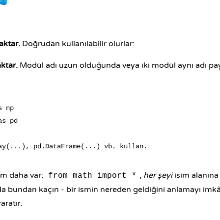
 aktar.
Doğrudan kullanılabilir olurlar:
ktar.
Modül adı uzun olduğunda veya iki modül aynı adı pay
 np

s pd

im daha var:
,
her şeyi
isim alanına
from math import *
a bundan kaçın - bir ismin nereden geldiğini anlamayı imkân
aratır.