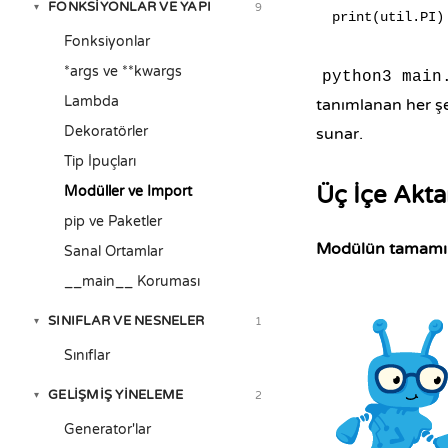
FONKSIYONLAR VE YAPI
9
▾
Fonksiyonlar
*args ve **kwargs
python3 main
Lambda
tanımlanan her şey
Dekoratörler
sunar.
Tip İpuçları
Üç İçe Akta
Modüller ve Import
pip ve Paketler
Modülün tamamını
Sanal Ortamlar
__main__ Koruması
SINIFLAR VE NESNELER
1
▾
Sınıflar
GELIŞMIŞ YINELEME
2
▾
Generator'lar