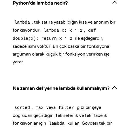
Python'da lambda nedir?
, tek satıra yazabildiğin kısa ve anonim bir
lambda
fonksiyondur.
,
lambda x: x * 2
def
ile eşdeğerdir,
double(x): return x * 2
sadece ismi yoktur. En çok başka bir fonksiyona
argüman olarak küçük bir fonksiyon verirken işe
yarar.
Ne zaman def yerine lambda kullanmalıyım?
,
veya
gibi bir şeye
sorted
max
filter
doğrudan geçirdiğin, tek seferlik ve tek ifadelik
fonksiyonlar için
kullan. Gövdesi tek bir
lambda