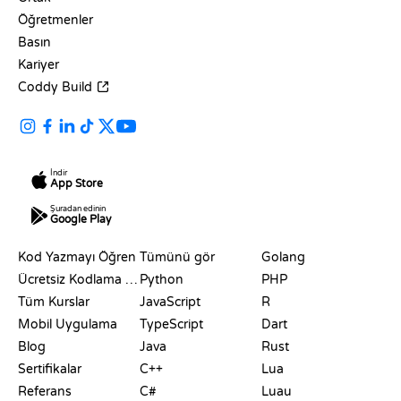
Öğretmenler
Basın
Kariyer
Coddy Build
İndir
App Store
Şuradan edinin
Google Play
KAYNAKLAR
DILLER
Kod Yazmayı Öğren
Tümünü gör
Golang
Ücretsiz Kodlama Siteleri
Python
PHP
Tüm Kurslar
JavaScript
R
Mobil Uygulama
TypeScript
Dart
Blog
Java
Rust
Sertifikalar
C++
Lua
Referans
C#
Luau