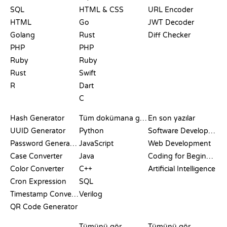
SQL
HTML & CSS
URL Encoder
HTML
Go
JWT Decoder
Golang
Rust
Diff Checker
PHP
PHP
Ruby
Ruby
Rust
Swift
R
Dart
C
DOKÜMANTASYON
BLOG
Hash Generator
Tüm dokümana göz at
En son yazılar
UUID Generator
Python
Software Development
Password Generator
JavaScript
Web Development
Case Converter
Java
Coding for Beginners
Color Converter
C++
Artificial Intelligence
Cron Expression
SQL
Timestamp Converter
Verilog
QR Code Generator
İNCELEMELER VE
GÖRSELLEŞTIRMELER
GIT KOMUTLARI
KARŞILAŞTIRMALAR
Tümünü gör
Tümünü gör