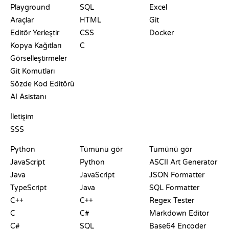
Playground
SQL
Excel
Araçlar
HTML
Git
Editör Yerleştir
CSS
Docker
Kopya Kağıtları
C
Görselleştirmeler
Git Komutları
Sözde Kod Editörü
AI Asistanı
DESTEK
İletişim
SSS
PLAYGROUNDLAR
SERTIFIKALAR
ARAÇLAR
Python
Tümünü gör
Tümünü gör
JavaScript
Python
ASCII Art Generator
Java
JavaScript
JSON Formatter
TypeScript
Java
SQL Formatter
C++
C++
Regex Tester
C
C#
Markdown Editor
C#
SQL
Base64 Encoder