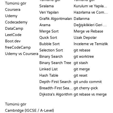
Tümünü gör
Sıralama
Kurulum ve Yapılandırma
Coursera
Veri Yapıları
Hazırlama ve Commit
Udemy
Grafik Algoritmaları
Dallanma
Codecademy
Arama
Değişiklikleri Geri Alma
DataCamp
Merge Sort
Merge ve Rebase
LeetCode
Quick Sort
Uzak Depolar
Boot.dev
Bubble Sort
İnceleme ve Temizlik
freeCodeCamp
Selection Sort
git rebase
Udemy vs Coursera
Binary Search
git worktree
Binary Search Tree
git stash
Linked List
git merge
Hash Table
git reset
Depth-First Search
git undo commit
Breadth-First Search
git cherry-pick
Dijkstra's Algorithm
git rebase vs merge
SÖZDE KOD
Tümünü gör
Cambridge (IGCSE / A-Level)