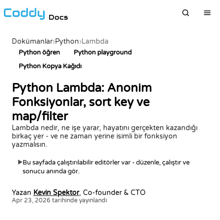
Docs
Dokümanlar
›
Python
›
Lambda
Python öğren
Python playground
Python Kopya Kağıdı
Python Lambda: Anonim
Fonksiyonlar, sort key ve
map/filter
Lambda nedir, ne işe yarar, hayatını gerçekten kazandığı
birkaç yer - ve ne zaman yerine isimli bir fonksiyon
yazmalısın.
Bu sayfada çalıştırılabilir editörler var - düzenle, çalıştır ve
▶
sonucu anında gör.
Yazan
Kevin Spektor
, Co-founder & CTO
Apr 23, 2026 tarihinde yayınlandı