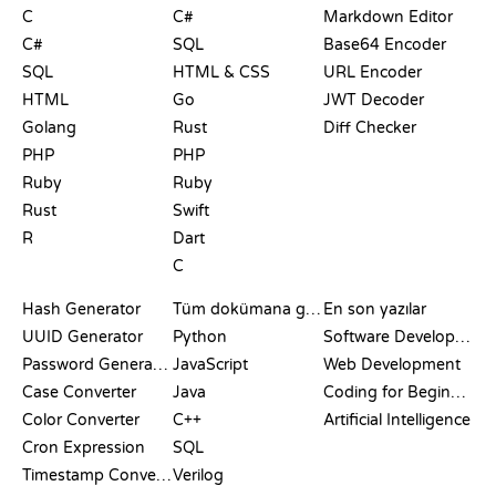
C
C#
Markdown Editor
C#
SQL
Base64 Encoder
SQL
HTML & CSS
URL Encoder
HTML
Go
JWT Decoder
Golang
Rust
Diff Checker
PHP
PHP
Ruby
Ruby
Rust
Swift
R
Dart
C
DOKÜMANTASYON
BLOG
Hash Generator
Tüm dokümana göz at
En son yazılar
UUID Generator
Python
Software Development
Password Generator
JavaScript
Web Development
Case Converter
Java
Coding for Beginners
Color Converter
C++
Artificial Intelligence
Cron Expression
SQL
Timestamp Converter
Verilog