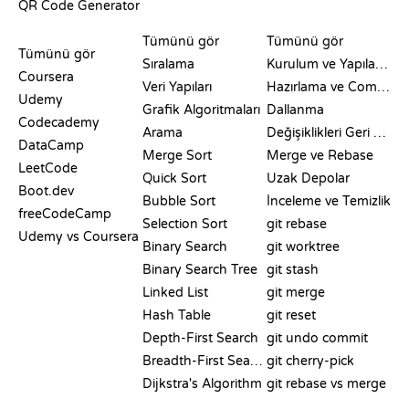
QR Code Generator
İNCELEMELER VE
GÖRSELLEŞTIRMELER
GIT KOMUTLARI
KARŞILAŞTIRMALAR
Tümünü gör
Tümünü gör
Tümünü gör
Sıralama
Kurulum ve Yapılandırma
Coursera
Veri Yapıları
Hazırlama ve Commit
Udemy
Grafik Algoritmaları
Dallanma
Codecademy
Arama
Değişiklikleri Geri Alma
DataCamp
Merge Sort
Merge ve Rebase
LeetCode
Quick Sort
Uzak Depolar
Boot.dev
Bubble Sort
İnceleme ve Temizlik
freeCodeCamp
Selection Sort
git rebase
Udemy vs Coursera
Binary Search
git worktree
Binary Search Tree
git stash
Linked List
git merge
Hash Table
git reset
Depth-First Search
git undo commit
Breadth-First Search
git cherry-pick
Dijkstra's Algorithm
git rebase vs merge
SÖZDE KOD