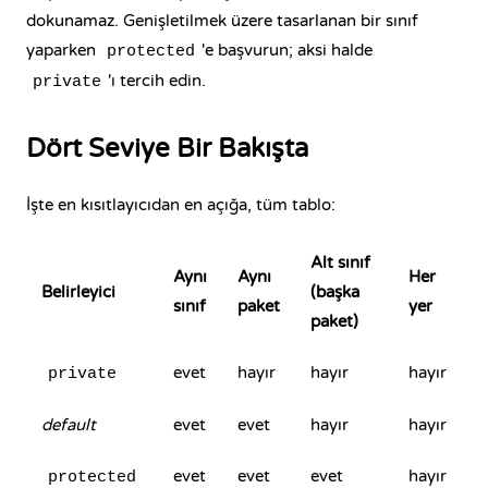
dokunamaz. Genişletilmek üzere tasarlanan bir sınıf
yaparken
'e başvurun; aksi halde
protected
'ı tercih edin.
private
Dört Seviye Bir Bakışta
İşte en kısıtlayıcıdan en açığa, tüm tablo:
Alt sınıf
Aynı
Aynı
Her
Belirleyici
(başka
sınıf
paket
yer
paket)
evet
hayır
hayır
hayır
private
default
evet
evet
hayır
hayır
evet
evet
evet
hayır
protected