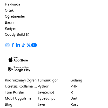
Hakkında
Ortak
Öğretmenler
Basın
Kariyer
Coddy Build
İndir
App Store
Şuradan edinin
Google Play
KAYNAKLAR
DILLER
Kod Yazmayı Öğren
Tümünü gör
Golang
Ücretsiz Kodlama Siteleri
Python
PHP
Tüm Kurslar
JavaScript
R
Mobil Uygulama
TypeScript
Dart
Blog
Java
Rust