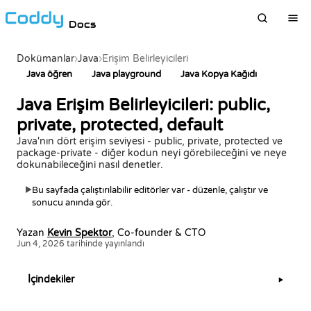
Docs
Dokümanlar
›
Java
›
Erişim Belirleyicileri
Java öğren
Java playground
Java Kopya Kağıdı
Java Erişim Belirleyicileri: public,
private, protected, default
Java'nın dört erişim seviyesi - public, private, protected ve
package-private - diğer kodun neyi görebileceğini ve neye
dokunabileceğini nasıl denetler.
Bu sayfada çalıştırılabilir editörler var - düzenle, çalıştır ve
▶
sonucu anında gör.
Yazan
Kevin Spektor
, Co-founder & CTO
Jun 4, 2026 tarihinde yayınlandı
İçindekiler
▶