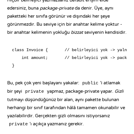
Hiçbir belirleyici yazmazsanız
default
erişim elde
edersiniz, buna
package-private
da denir. Üye, aynı
paketteki her sınıfa görünür ve dışındaki her şeye
görünmezdir. Bu seviye için bir anahtar kelime yoktur -
bir anahtar kelimenin yokluğu
bizzat
seviyenin kendisidir.
class Invoice {       // belirleyici yok -> yalnızc
    int amount;       // belirleyici yok -> package
Bu, pek çok yeni başlayanı yakalar:
'i atlamak
public
bir şeyi
yapmaz, package-private yapar.
Gizli
private
tutmayı düşündüğünüz bir alan, aynı pakette bulunan
herhangi bir sınıf tarafından hâlâ tamamen okunabilir ve
yazılabilirdir. Gerçekten gizli olmasını istiyorsanız
'ı açıkça yazmanız gerekir.
private