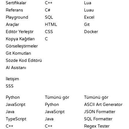
Sertifikalar
C++
Lua
Referans
C#
Luau
Playground
SQL
Excel
Araçlar
HTML
Git
Editör Yerleştir
CSS
Docker
Kopya Kağıtları
C
Görselleştirmeler
Git Komutları
Sözde Kod Editörü
AI Asistanı
DESTEK
İletişim
SSS
PLAYGROUNDLAR
SERTIFIKALAR
ARAÇLAR
Python
Tümünü gör
Tümünü gör
JavaScript
Python
ASCII Art Generator
Java
JavaScript
JSON Formatter
TypeScript
Java
SQL Formatter
C++
C++
Regex Tester