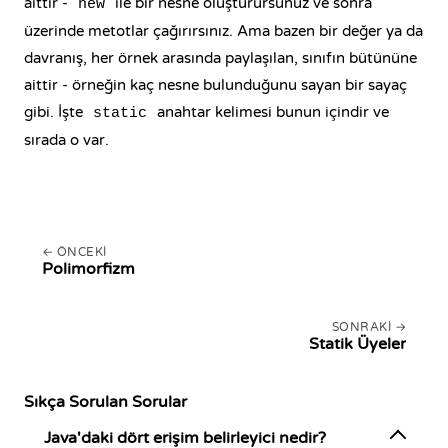
aittir -
ile bir nesne oluşturursunuz ve sonra
new
üzerinde metotlar çağırırsınız. Ama bazen bir değer ya da
davranış, her örnek arasında paylaşılan, sınıfın bütününe
aittir - örneğin kaç nesne bulunduğunu sayan bir sayaç
gibi. İşte
anahtar kelimesi bunun içindir ve
static
sırada o var.
ÖNCEKI
Polimorfizm
SONRAKI
Statik Üyeler
Sıkça Sorulan Sorular
Java'daki dört erişim belirleyici nedir?