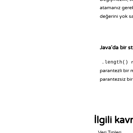
atamanız gerek
değerini yok s
Java'da bir st
m
.length()
parantezli bir 
parantezsiz bir
İlgili ka
Veri Tipleri