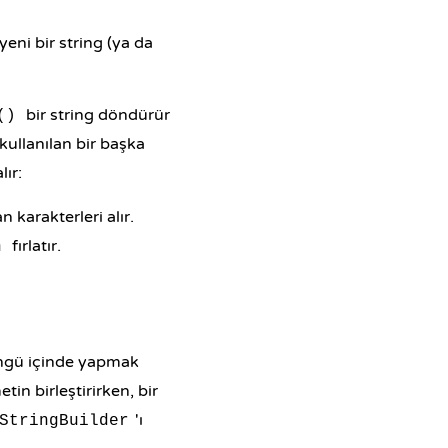
yeni bir string (ya da
bir string döndürür
()
kullanılan bir başka
lır:
 karakterleri alır.
fırlatır.
n
ngü
içinde yapmak
in birleştirirken, bir
'ı
StringBuilder