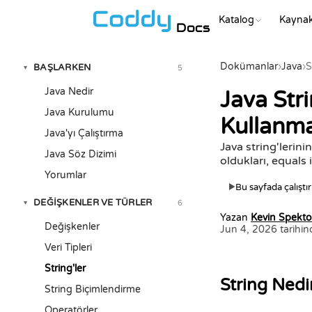
Katalog
Kaynak
Docs
Dokümanlar
›
Java
›
S
BAŞLARKEN
5
▾
Java Nedir
Java Stri
Java Kurulumu
Kullanm
Java'yı Çalıştırma
Java string'lerini
Java Söz Dizimi
oldukları, equals 
Yorumlar
Bu sayfada çalıştır
▶
DEĞIŞKENLER VE TÜRLER
6
▾
Yazan
Kevin Spekto
Değişkenler
Jun 4, 2026 tarihin
Veri Tipleri
String'ler
String Nedi
String Biçimlendirme
Operatörler