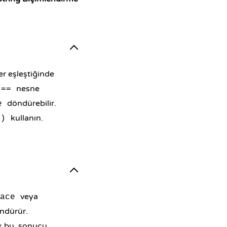
er eşleştiğinde
nesne
==
döndürebilir.
e
kullanın.
()
veya
ace
öndürür.
ak bu, sonucu