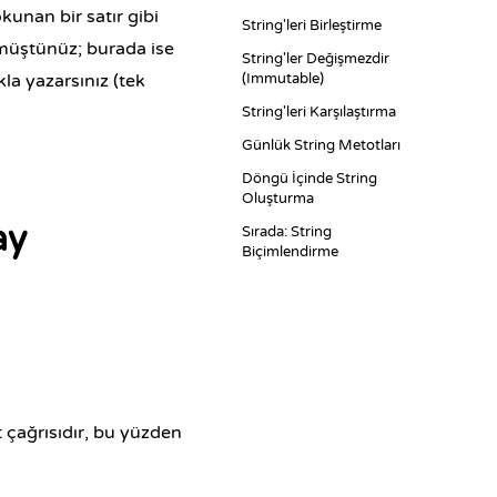
okunan bir satır gibi
String'leri Birleştirme
örmüştünüz; burada ise
String'ler Değişmezdir
kla yazarsınız (tek
(Immutable)
String'leri Karşılaştırma
Günlük String Metotları
Döngü İçinde String
Oluşturma
ay
Sırada: String
Biçimlendirme
t çağrısıdır, bu yüzden