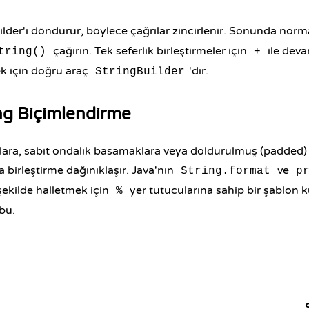
lder'ı döndürür, böylece çağrılar zincirlenir. Sonunda norm
çağırın. Tek seferlik birleştirmeler için
ile deva
tring()
+
ek için doğru araç
'dır.
StringBuilder
ing Biçimlendirme
ara, sabit ondalık basamaklara veya doldurulmuş (padded) s
irleştirme dağınıklaşır. Java'nın
ve
String.format
p
 şekilde halletmek için
yer tutucularına sahip bir şablon ku
%
bu.