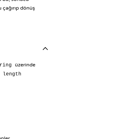
u çağırıp dönüş
üzerinde
ring
e
length
nler