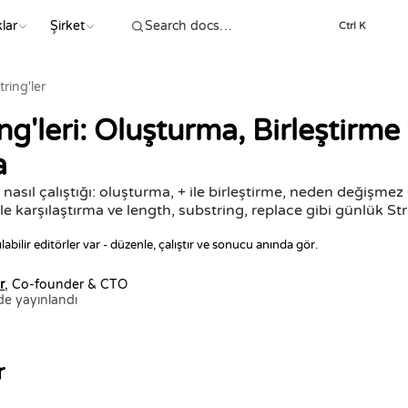
lar
Şirket
Ctrl K
tring'ler
ng'leri: Oluşturma, Birleştirme
a
n nasıl çalıştığı: oluşturma, + ile birleştirme, neden değişme
ile karşılaştırma ve length, substring, replace gibi günlük Str
ılabilir editörler var - düzenle, çalıştır ve sonucu anında gör.
r
, Co-founder & CTO
de yayınlandı
r