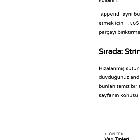
kullanın:
aynı bui
append
etmek için
.toS
parçayı biriktirm
Sırada: Str
Hizalanmış sütunl
duyduğunuz anda b
bunları temiz bir
sayfanın konusu 
ÖNCEKI
Veri Tipleri