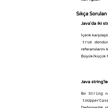
Sıkça Sorulan
Java'da iki str
İçerik karşılaş
döndürür
true
referanslarını 
Büyük/küçük h
Java string'l
Bir
n
String
toUpperCas
Değişmezlik, s