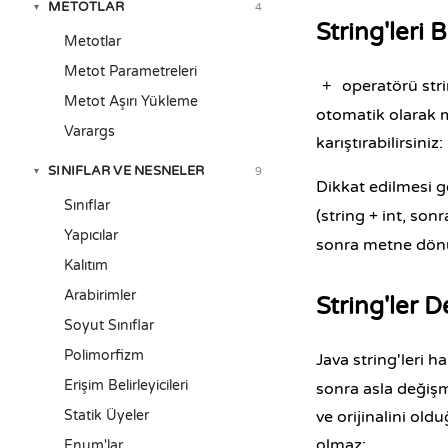
METOTLAR
4
▾
String'leri 
Metotlar
Metot Parametreleri
operatörü strin
+
Metot Aşırı Yükleme
otomatik olarak m
Varargs
karıştırabilirsiniz:
SINIFLAR VE NESNELER
9
▾
Dikkat edilmesi g
Sınıflar
(string + int, son
Yapıcılar
sonra metne dönüş
Kalıtım
Arabirimler
String'ler 
Soyut Sınıflar
Polimorfizm
Java string'leri 
Erişim Belirleyicileri
sonra asla değişm
Statik Üyeler
ve orijinalini ol
olmaz:
Enum'lar