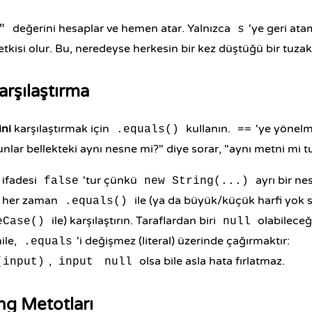
değerini hesaplar ve hemen atar. Yalnızca
'ye geri ata
"
s
etkisi olur. Bu, neredeyse herkesin bir kez düştüğü bir tuzakt
Karşılaştırma
ini
karşılaştırmak için
kullanın.
'ye yönelm
.equals()
==
nlar bellekteki aynı nesne mi?" diye sorar, "aynı metni mi tu
ifadesi
'tur çünkü
ayrı bir ne
false
new String(...)
ni her zaman
ile (ya da büyük/küçük harfi yok 
.equals()
ile) karşılaştırın. Taraflardan biri
olabilece
eCase()
null
hile,
'i değişmez (literal) üzerinde çağırmaktır:
.equals
,
olsa bile asla hata fırlatmaz.
(input)
input
null
ng Metotları