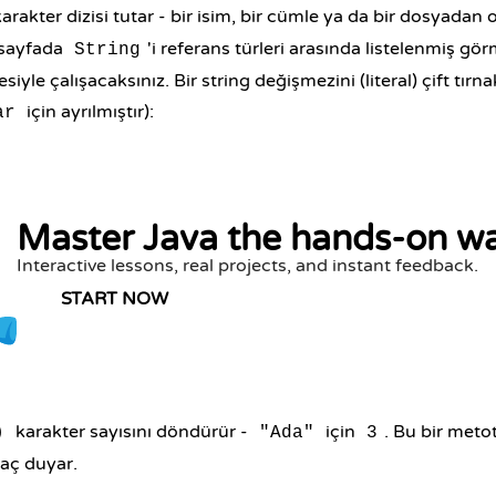
karakter dizisi tutar - bir isim, bir cümle ya da bir dosyadan 
 sayfada
'i referans türleri arasında listelenmiş g
String
siyle çalışacaksınız. Bir string değişmezini (literal) çift tırna
için ayrılmıştır):
ar
Master Java the hands-on w
Interactive lessons, real projects, and instant feedback.
START NOW
karakter sayısını döndürür -
için
. Bu bir meto
)
"Ada"
3
yaç duyar.