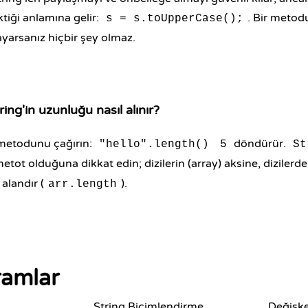
tiği anlamına gelir:
. Bir metod
s = s.toUpperCase();
ayarsanız hiçbir şey olmaz.
ring'in uzunluğu nasıl alınır?
etodunu çağırın:
döndürür.
"hello".length()
5
St
metot olduğuna dikkat edin; dizilerin (array) aksine, dizilerd
 alandır (
).
arr.length
vramlar
String Biçimlendirme
Değişke