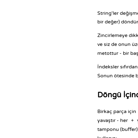
String'ler değişme
bir değer) döndür
Zincirlemeye dikk
ve siz de onun ü
metottur - bir başl
İndeksler sıfırda
Sonun ötesinde b
Döngü İçin
Birkaç parça için
yavaştır - her
+
tamponu (buffer) 