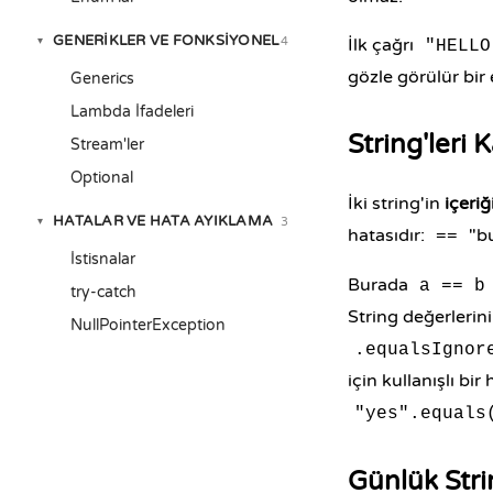
GENERIKLER VE FONKSIYONEL
4
▾
İlk çağrı
"HELLO
gözle görülür bir 
Generics
Lambda İfadeleri
String'leri 
Stream'ler
Optional
İki string'in
içeriğ
HATALAR VE HATA AYIKLAMA
3
▾
hatasıdır:
"bu
==
İstisnalar
Burada
a == b
try-catch
String değerleri
NullPointerException
.equalsIgnor
için kullanışlı bir 
"yes".equals
Günlük Stri