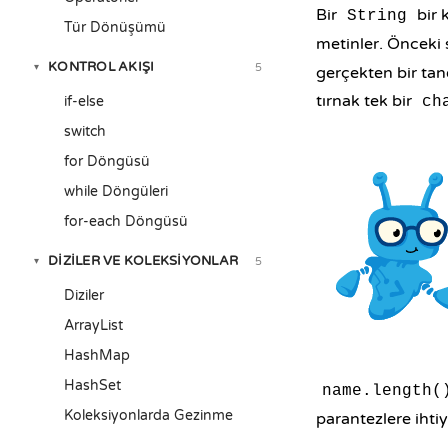
Bir
bir 
String
Tür Dönüşümü
metinler. Önceki
KONTROL AKIŞI
5
▾
gerçekten bir tane
tırnak tek bir
if-else
ch
switch
for Döngüsü
while Döngüleri
for-each Döngüsü
DIZILER VE KOLEKSIYONLAR
5
▾
Diziler
ArrayList
HashMap
HashSet
name.length(
Koleksiyonlarda Gezinme
parantezlere ihti