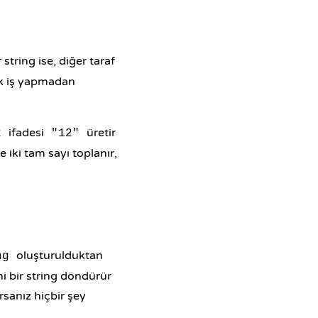
 string ise, diğer taraf
ek iş yapmadan
ifadesi
üretir
2
"12"
e iki tam sayı toplanır,
oluşturulduktan
ng
i bir string döndürür
rsanız hiçbir şey