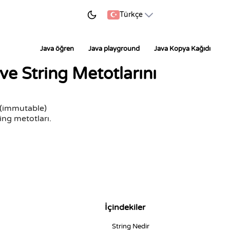
ÖĞRENMEYE BAŞLA
Türkçe
Java öğren
Java playground
Java Kopya Kağıdı
 ve String Metotlarını
z (immutable)
ing metotları.
İçindekiler
String Nedir