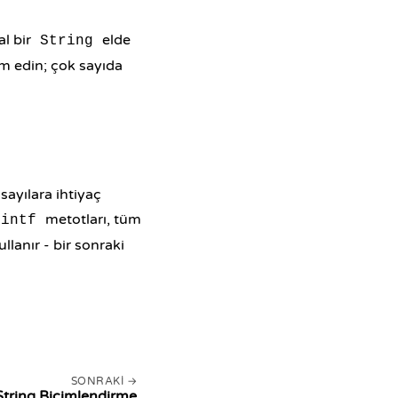
al bir
elde
String
m edin; çok sayıda
ayılara ihtiyaç
metotları, tüm
rintf
llanır - bir sonraki
SONRAKI
String Biçimlendirme