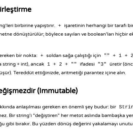
Birleştirme
g'leri birbirine yapıştırır.
işaretinin herhangi bir tarafı bir
+
etne dönüştürülür; böylece sayıları ve boolean'ları hiçbir 
ereken bir nokta:
soldan sağa çalıştığı için
+
"" + 1 + 
ra string + int), ancak
ifadesi
üretir (önc
1 + 2 + ""
"3"
ür). Tereddüt ettiğinizde, aritmetiği parantez içine alın.
Değişmezdir (Immutable)
hakkında anlaşılması gereken en önemli şey budur: bir
Stri
ez. Bir string'i "değiştiren" her metot aslında bambaşka yen
duğu gibi bırakır. Bu yüzden dönüş değerini yakalamayı unutu