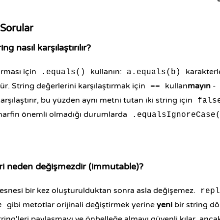
 Sorular
ing nasıl karşılaştırılır?
tırması için
kullanın:
karakterl
.equals()
a.equals(b)
. String değerlerini karşılaştırmak için
kullan
mayın
-
==
karşılaştırır, bu yüzden aynı metni tutan iki string için
fals
arfin önemli olmadığı durumlarda
.equalsIgnoreCase
eri neden değişmezdir (immutable)?
esnesi bir kez oluşturulduktan sonra asla değişemez.
repl
gibi metotlar orijinali değiştirmek yerine
yeni
bir string d
e
tring'leri paylaşmayı ve önbelleğe almayı güvenli kılar, anc