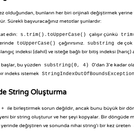
z olduğundan, bunların her biri orijinali değiştirmek yerine 
ür. Sürekli başvuracağınız metotlar şunlardır:
at edin:
çalışır çünkü
s.trim().toUpperCase()
trim
zerinde
çağırırsınız.
de çok 
toUpperCase()
substring
angıç indeksi (dahil) ve isteğe bağlı bir bitiş indeksi (hariç) a
n başlar, bu yüzden
0'dan 3'e kadar olan
substring(0, 4)
ir indeks istemek
StringIndexOutOfBoundsExceptio
de String Oluşturma
ile birleştirmek sorun değildir, ancak bunu büyük bir
dö
+
yeni bir string oluşturur ve her şeyi kopyalar. Bir döngüde met
yerinde değiştiren ve sonunda nihai string'i bir kez üreten