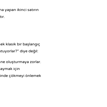
ma yapan ikinci satırın
ır.
ek klasik bir başlangıç
tuyorlar?" diye değil:
sne oluşturmaya zorlar.
saymak için
ğinde çökmeyi önlemek