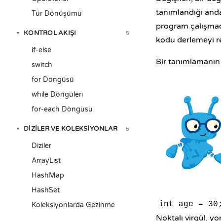
tanımlandığı anda 
Tür Dönüşümü
program çalışmada
KONTROL AKIŞI
5
▾
kodu derlemeyi r
if-else
Bir tanımlamanın ü
switch
for Döngüsü
while Döngüleri
for-each Döngüsü
DIZILER VE KOLEKSIYONLAR
5
▾
Diziler
ArrayList
HashMap
HashSet
int age = 30
Koleksiyonlarda Gezinme
Noktalı virgül, yo