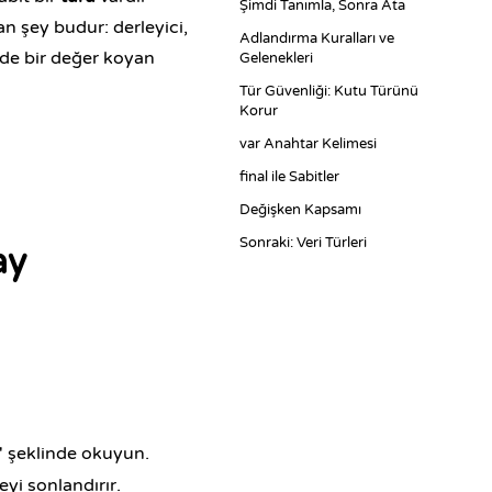
Şimdi Tanımla, Sonra Ata
n şey budur: derleyici,
Adlandırma Kuralları ve
rde bir değer koyan
Gelenekleri
Tür Güvenliği: Kutu Türünü
Korur
var Anahtar Kelimesi
final ile Sabitler
Değişken Kapsamı
Sonraki: Veri Türleri
ay
 şeklinde okuyun.
eyi sonlandırır.