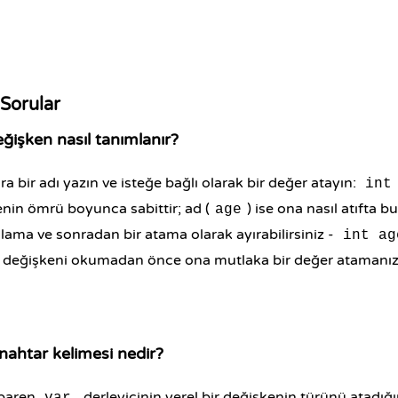
 Sorular
eğişken nasıl tanımlanır?
a bir adı yazın ve isteğe bağlı olarak bir değer atayın:
int
enin ömrü boyunca sabittir; ad (
) ise ona nasıl atıfta
age
lama ve sonradan bir atama olarak ayırabilirsiniz -
int ag
r değişkeni okumadan önce ona mutlaka bir değer atamanız 
nahtar kelimesi nedir?
ibaren
, derleyicinin yerel bir değişkenin türünü atadı