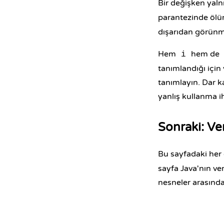
Bir değişken yaln
parantezinde ölü
dışarıdan görünm
Hem
hem de
i
tanımlandığı için
tanımlayın. Dar k
yanlış kullanma i
Sonraki: Ver
Bu sayfadaki her 
sayfa Java'nın veri
nesneler arasında