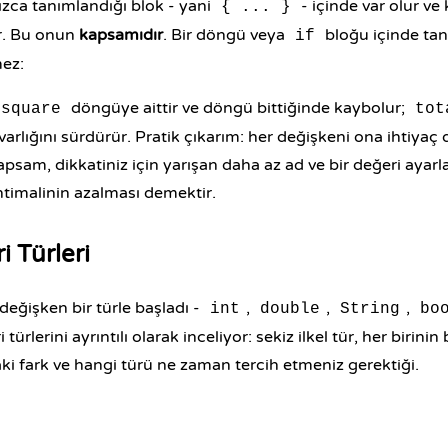
ızca tanımlandığı blok - yani
- içinde var olur ve
{ ... }
r. Bu onun
kapsamıdır
. Bir
döngü
veya
bloğu
içinde tan
if
ez:
döngüye aittir ve döngü bittiğinde kaybolur;
square
tot
 varlığını sürdürür. Pratik çıkarım: her değişkeni ona ihtiya
apsam, dikkatiniz için yarışan daha az ad ve bir değeri ayar
htimalinin azalması demektir.
i Türleri
değişken bir türle başladı -
,
,
,
int
double
String
bo
 türlerini ayrıntılı olarak inceliyor: sekiz ilkel tür, her birinin 
ki fark ve hangi türü ne zaman tercih etmeniz gerektiği.