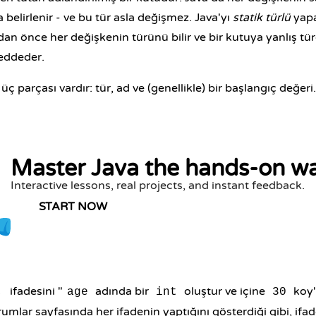
belirlenir - ve bu tür asla değişmez. Java'yı
statik türlü
yapa
n önce her değişkenin türünü bilir ve bir kutuya yanlış tü
eddeder.
ç parçası vardır: tür, ad ve (genellikle) bir başlangıç değeri.
Master Java the hands-on w
Interactive lessons, real projects, and instant feedback.
START NOW
ifadesini "
adında bir
oluştur ve içine
koy"
;
age
int
30
rumlar sayfasında her ifadenin yaptığını gösterdiği gibi, ifad