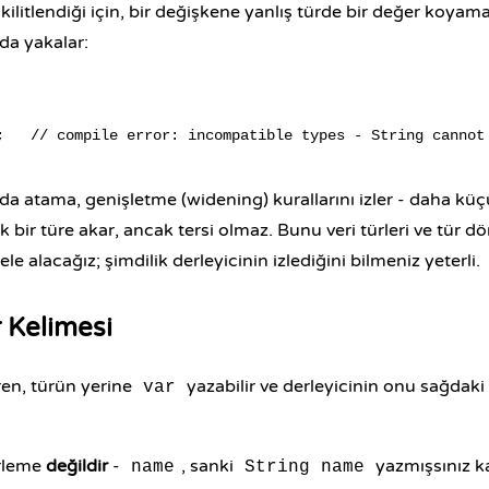
litlendiği için, bir değişkene yanlış türde bir değer koyamaz
a yakalar:
ında atama, genişletme (widening) kurallarını izler - daha küç
 bir türe akar, ancak tersi olmaz. Bunu veri türleri ve tür 
ele alacağız; şimdilik derleyicinin izlediğini bilmeniz yeterli.
 Kelimesi
ren, türün yerine
yazabilir ve derleyicinin onu sağdak
var
rleme
değildir
-
, sanki
yazmışsınız 
name
String name