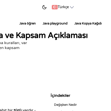
ÖĞRENMEYE BAŞLA
Türkçe
Java öğren
Java playground
Java Kopya Kağıdı
a ve Kapsam Açıklaması
a kuralları, var
eyen kapsam
İçindekiler
Değişken Nedir
abit bir
türü
vardır -