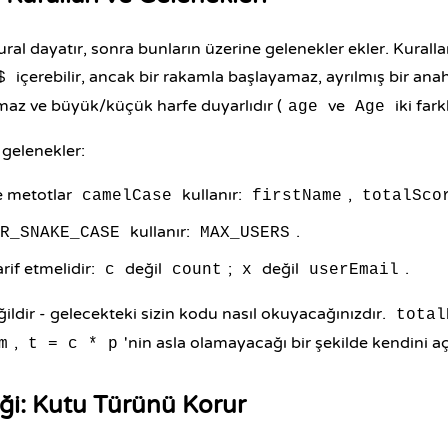
ural dayatır, sonra bunların üzerine gelenekler ekler. Kurallar:
içerebilir, ancak bir rakamla başlayamaz, ayrılmış bir anah
$
maz ve büyük/küçük harfe duyarlıdır (
ve
iki fark
age
Age
gelenekler:
e metotlar
kullanır:
,
camelCase
firstName
totalSco
kullanır:
.
R_SNAKE_CASE
MAX_USERS
rif etmelidir:
değil
;
değil
.
c
count
x
userEmail
ğildir - gelecekteki sizin kodu nasıl okuyacağınızdır.
total
,
'nin asla olamayacağı bir şekilde kendini aç
m
t = c * p
ği: Kutu Türünü Korur