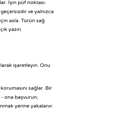
r. İşin püf noktası:
geçersizdir ve yalnızca
için asla. Türün sağ
çık yazın.
larak işaretleyin. Onu
nu korumasını sağlar. Bir
ı - ona başvurun;
anmak yerine yakalanır.