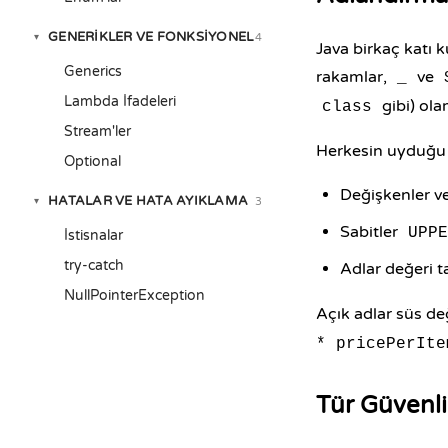
GENERIKLER VE FONKSIYONEL
4
▾
Java birkaç katı k
Generics
rakamlar,
ve
_
Lambda İfadeleri
gibi) ola
class
Stream'ler
Herkesin uyduğu 
Optional
Değişkenler v
HATALAR VE HATA AYIKLAMA
3
▾
Sabitler
UPPE
İstisnalar
try-catch
Adlar değeri ta
NullPointerException
Açık adlar süs de
* pricePerIte
Tür Güvenli