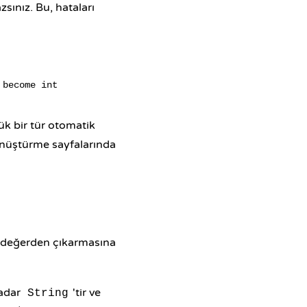
sınız. Bu, hataları
ük bir tür otomatik
dönüştürme sayfalarında
i değerden çıkarmasına
kadar
'tir ve
String