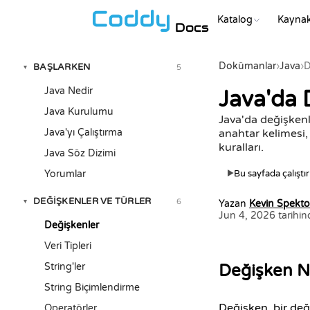
Katalog
Kaynak
Docs
Dokümanlar
›
Java
›
D
BAŞLARKEN
5
▾
Java Nedir
Java'da 
Java Kurulumu
Java'da değişkenle
Java'yı Çalıştırma
anahtar kelimesi, 
kuralları.
Java Söz Dizimi
Yorumlar
Bu sayfada çalıştır
▶
DEĞIŞKENLER VE TÜRLER
6
▾
Yazan
Kevin Spekto
Jun 4, 2026 tarihin
Değişkenler
Veri Tipleri
String'ler
Değişken N
String Biçimlendirme
Değişken, bir değ
Operatörler