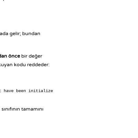
mada gelir; bundan
an önce
bir değer
 okuyan kodu reddeder:
a sınıfının tamamını