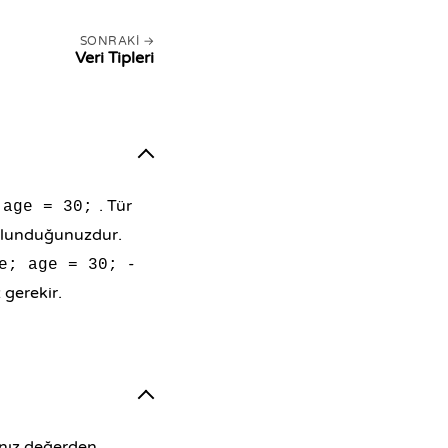
SONRAKI
Veri Tipleri
. Tür
 age = 30;
 bulunduğunuzdur.
-
e; age = 30;
gerekir.
ğınız değerden