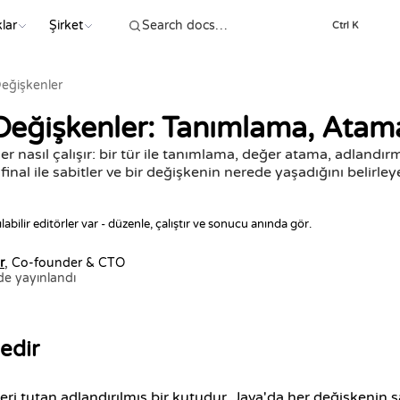
lar
Şirket
Ctrl K
eğişkenler
Değişkenler: Tanımlama, Atam
r nasıl çalışır: bir tür ile tanımlama, değer atama, adlandırm
final ile sabitler ve bir değişkenin nerede yaşadığını belirl
ılabilir editörler var - düzenle, çalıştır ve sonucu anında gör.
r
, Co-founder & CTO
de yayınlandı
edir
eri tutan adlandırılmış bir kutudur. Java'da her değişkenin s