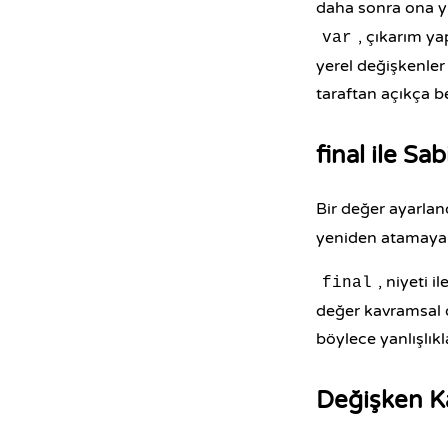
daha sonra ona y
, çıkarım ya
var
yerel değişkenler 
taraftan açıkça be
final ile Sab
Bir değer ayarla
yeniden atamaya y
, niyeti i
final
değer kavramsal ol
böylece yanlışlık
Değişken K