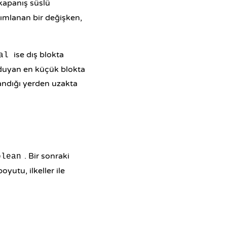
 kapanış süslü
ımlanan bir değişken,
ise dış blokta
al
ç duyan en küçük blokta
landığı yerden uzakta
. Bir sonraki
olean
boyutu, ilkeller ile