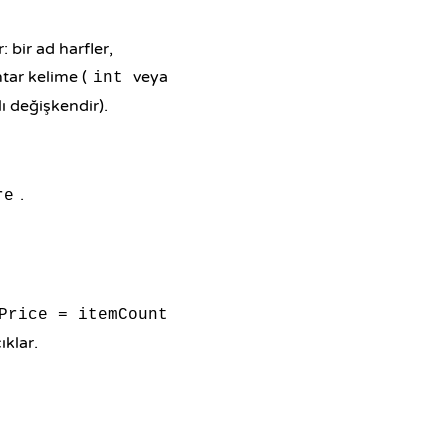
 bir ad harfler,
tar kelime (
veya
int
lı değişkendir).
.
re
Price = itemCount
ıklar.