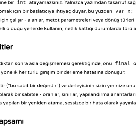
ine bir
atayamazsınız. Yalnızca yazımdan tasarruf sağla
int
pmak için bir başlatıcıya ihtiyaç duyar, bu yüzden
var x;
için çalışır - alanlar, metot parametreleri veya dönüş türleri 
lli olduğu yerlerde kullanın; netlik kattığı durumlarda türü a
itler
ndıktan sonra asla değişmemesi gerektiğinde, onu
o
final
önelik her türlü girişim bir derleme hatasına dönüşür:
letir ("bu sabit bir değerdir") ve derleyicinin sizin yerinize o
arak bir sabitse - oranlar, sınırlar, yapılandırma anahtarlar
la yapılan bir yeniden atama, sessizce bir hata olarak yayınl
apsamı