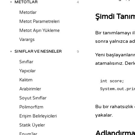
METOTLAR
4
▾
Metotlar
Şimdi Tanım
Metot Parametreleri
Metot Aşırı Yükleme
Bir tanımlamayı i
Varargs
sonra yalnızca a
SINIFLAR VE NESNELER
9
▾
Yeni başlayanları
Sınıflar
atamalısınız. Der
Yapıcılar
Kalıtım
int score;

Arabirimler
Soyut Sınıflar
Bu bir rahatsızlık
Polimorfizm
yakalar.
Erişim Belirleyicileri
Statik Üyeler
Adlandırma 
Enum'lar