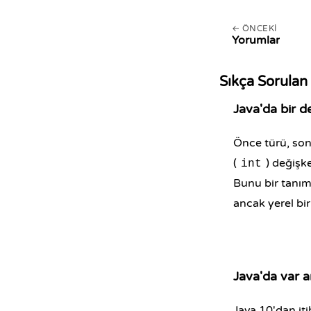
ÖNCEKI
Yorumlar
Sıkça Sorulan
Java'da bir d
Önce türü, sonr
(
) değişk
int
Bunu bir tanım
ancak yerel bi
Java'da var a
Java 10'dan it