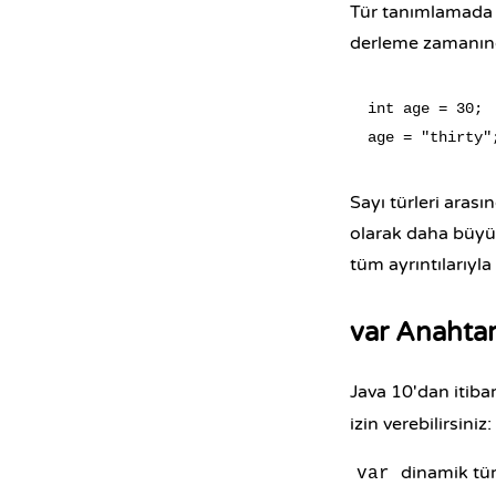
Tür tanımlamada ki
derleme zamanınd
int age = 30;

Sayı türleri aras
olarak daha büyük
tüm ayrıntılarıyla 
var Anahtar
Java 10'dan itiba
izin verebilirsiniz:
dinamik tü
var