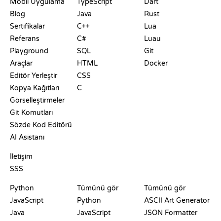
Mobil Uygulama
TypeScript
Dart
Blog
Java
Rust
Sertifikalar
C++
Lua
Referans
C#
Luau
Playground
SQL
Git
Araçlar
HTML
Docker
Editör Yerleştir
CSS
Kopya Kağıtları
C
Görselleştirmeler
Git Komutları
Sözde Kod Editörü
AI Asistanı
DESTEK
İletişim
SSS
PLAYGROUNDLAR
SERTIFIKALAR
ARAÇLAR
Python
Tümünü gör
Tümünü gör
JavaScript
Python
ASCII Art Generator
Java
JavaScript
JSON Formatter