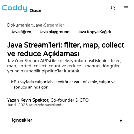
Docs
Dokümanlar
›
Java
›
Stream'ler
Java öğren
Java playground
Java Kopya Kağıdı
Java Stream'leri: filter, map, collect
ve reduce Açıklaması
Java'nın Stream API'si ile koleksiyonlar nasıl işlenir - filter,
map, sorted, collect, count ve reduce - manuel döngüler
yerine okunabilir pipeline'lar kurarak.
Bu sayfada çalıştırılabilir editörler var - düzenle, çalıştır ve
▶
sonucu anında gör.
Yazan
Kevin Spektor
, Co-founder & CTO
Jun 4, 2026 tarihinde yayınlandı
İçindekiler
▶