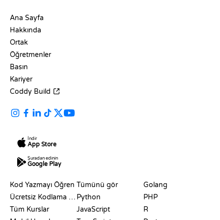
ŞIRKET
Ana Sayfa
Hakkında
Ortak
Öğretmenler
Basın
Kariyer
Coddy Build
İndir
App Store
Şuradan edinin
Google Play
KAYNAKLAR
DILLER
Kod Yazmayı Öğren
Tümünü gör
Golang
Ücretsiz Kodlama Siteleri
Python
PHP
Tüm Kurslar
JavaScript
R