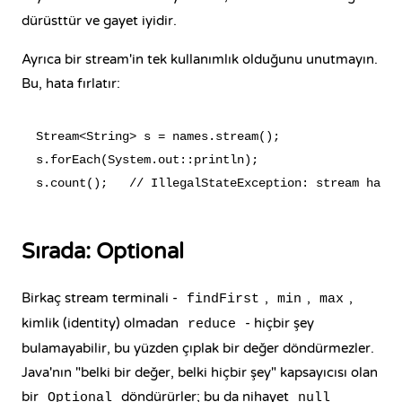
dürüsttür ve gayet iyidir.
Ayrıca bir stream'in tek kullanımlık olduğunu unutmayın.
Bu,
hata fırlatır
:
Stream<String> s = names.stream();

s.forEach(System.out::println);

Sırada: Optional
Birkaç stream terminali -
,
,
,
findFirst
min
max
kimlik (identity) olmadan
- hiçbir şey
reduce
bulamayabilir, bu yüzden çıplak bir değer döndürmezler.
Java'nın "belki bir değer, belki hiçbir şey" kapsayıcısı olan
bir
döndürürler; bu da nihayet
Optional
null