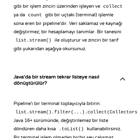
gibi bir işlem zinciri üzerinden işleyen ve
collect
ya da
gibi bir uçtaki (terminal) işlemle
count
sona eren bir pipeline'dır. Veri saklamaz ve kaynağı
değiştirmez; bir hesaplamayı tanımlar. Bir tanesini
ile oluşturur ve zinciri bir tarif
list.stream()
gibi yukarıdan aşağıya okursunuz.
Java'da bir stream tekrar listeye nasıl
dönüştürülür?
Pipeline'ı bir terminal toplayıcıyla bitirin:
list.stream().filter(...).collect(Collectors
Java 16+ sürümünde, değiştirilemez bir liste
döndüren daha kısa
kullanabilirsiniz.
.toList()
Bir terminal işlem olmadan hiçbir şey çalışmaz,