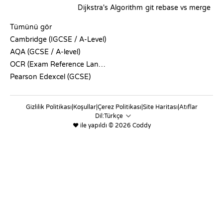
Dijkstra's Algorithm
git rebase vs merge
SÖZDE KOD
Tümünü gör
Cambridge (IGCSE / A-Level)
AQA (GCSE / A-level)
OCR (Exam Reference Language)
Pearson Edexcel (GCSE)
Gizlilik Politikası
|
Koşullar
|
Çerez Politikası
|
Site Haritası
|
Atıflar
Dil:
❤️ ile yapıldı © 2026 Coddy