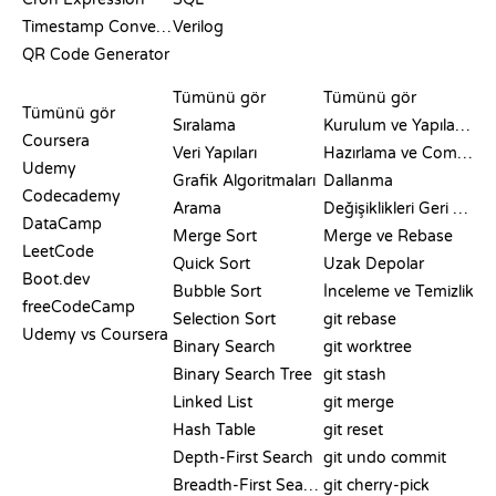
Timestamp Converter
Verilog
QR Code Generator
İNCELEMELER VE
GÖRSELLEŞTIRMELER
GIT KOMUTLARI
KARŞILAŞTIRMALAR
Tümünü gör
Tümünü gör
Tümünü gör
Sıralama
Kurulum ve Yapılandırma
Coursera
Veri Yapıları
Hazırlama ve Commit
Udemy
Grafik Algoritmaları
Dallanma
Codecademy
Arama
Değişiklikleri Geri Alma
DataCamp
Merge Sort
Merge ve Rebase
LeetCode
Quick Sort
Uzak Depolar
Boot.dev
Bubble Sort
İnceleme ve Temizlik
freeCodeCamp
Selection Sort
git rebase
Udemy vs Coursera
Binary Search
git worktree
Binary Search Tree
git stash
Linked List
git merge
Hash Table
git reset
Depth-First Search
git undo commit
Breadth-First Search
git cherry-pick