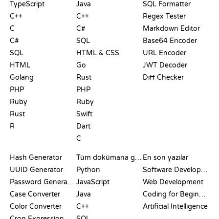
TypeScript
Java
SQL Formatter
C++
C++
Regex Tester
C
C#
Markdown Editor
C#
SQL
Base64 Encoder
SQL
HTML & CSS
URL Encoder
HTML
Go
JWT Decoder
Golang
Rust
Diff Checker
PHP
PHP
Ruby
Ruby
Rust
Swift
R
Dart
C
DOKÜMANTASYON
BLOG
Hash Generator
Tüm dokümana göz at
En son yazılar
UUID Generator
Python
Software Development
Password Generator
JavaScript
Web Development
Case Converter
Java
Coding for Beginners
Color Converter
C++
Artificial Intelligence
Cron Expression
SQL