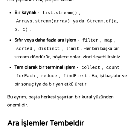
Bir kaynak
-
,
list.stream()
ya da
Arrays.stream(array)
Stream.of(a,
.
b, c)
Sıfır veya daha fazla ara işlem
-
,
,
filter
map
,
,
. Her biri başka bir
sorted
distinct
limit
stream döndürür, böylece onları zincirleyebilirsiniz.
Tam olarak bir terminal işlem
-
,
,
collect
count
,
,
. Bu, işi başlatır ve
forEach
reduce
findFirst
bir sonuç (ya da bir yan etki) üretir.
Bu ayrım, başta herkesi şaşırtan bir kural yüzünden
önemlidir.
Ara İşlemler Tembeldir