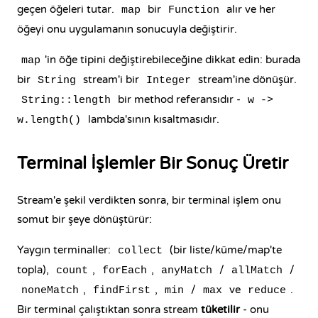
geçen öğeleri tutar.
bir
alır ve her
map
Function
öğeyi onu uygulamanın sonucuyla değiştirir.
'in öğe tipini değiştirebileceğine dikkat edin: burada
map
bir
stream'i bir
stream'ine dönüşür.
String
Integer
bir method referansıdır -
String::length
w ->
lambda'sının kısaltmasıdır.
w.length()
Terminal İşlemler Bir Sonuç Üretir
Stream'e şekil verdikten sonra, bir terminal işlem onu
somut bir şeye dönüştürür:
Yaygın terminaller:
(bir liste/küme/map'te
collect
topla),
,
,
/
/
count
forEach
anyMatch
allMatch
,
,
/
ve
.
noneMatch
findFirst
min
max
reduce
Bir terminal çalıştıktan sonra stream
tüketilir
- onu