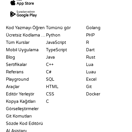
İndir
App Store
Şuradan edinin
Google Play
KAYNAKLAR
DILLER
Kod Yazmayı Öğren
Tümünü gör
Golang
Ücretsiz Kodlama Siteleri
Python
PHP
Tüm Kurslar
JavaScript
R
Mobil Uygulama
TypeScript
Dart
Blog
Java
Rust
Sertifikalar
C++
Lua
Referans
C#
Luau
Playground
SQL
Excel
Araçlar
HTML
Git
Editör Yerleştir
CSS
Docker
Kopya Kağıtları
C
Görselleştirmeler
Git Komutları
Sözde Kod Editörü
AI Asistanı