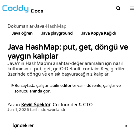
Docs
Dokümanlar
›
Java
›
HashMap
Java öğren
Java playground
Java Kopya Kağıdı
Java HashMap: put, get, döngü ve
yaygın kalıplar
Java'nın HashMap'ini anahtar-değer aramaları için nasıl
kullanırsınız: put, get, getOrDefault, containsKey, girdiler
üzerinde döngü ve en sık başvuracağınız kalıplar.
Bu sayfada çalıştırılabilir editörler var - düzenle, çalıştır ve
▶
sonucu anında gör.
Yazan
Kevin Spektor
, Co-founder & CTO
Jun 4, 2026 tarihinde yayınlandı
İçindekiler
▶