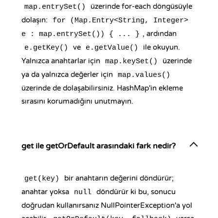
üzerinde for-each döngüsüyle
map.entrySet()
dolaşın:
for (Map.Entry<String, Integer>
, ardından
e : map.entrySet()) { ... }
ve
ile okuyun.
e.getKey()
e.getValue()
Yalnızca anahtarlar için
üzerinde
map.keySet()
ya da yalnızca değerler için
map.values()
üzerinde de dolaşabilirsiniz. HashMap'in ekleme
sırasını korumadığını unutmayın.
get ile getOrDefault arasındaki fark nedir?
bir anahtarın değerini döndürür;
get(key)
anahtar yoksa
döndürür ki bu, sonucu
null
doğrudan kullanırsanız NullPointerException'a yol