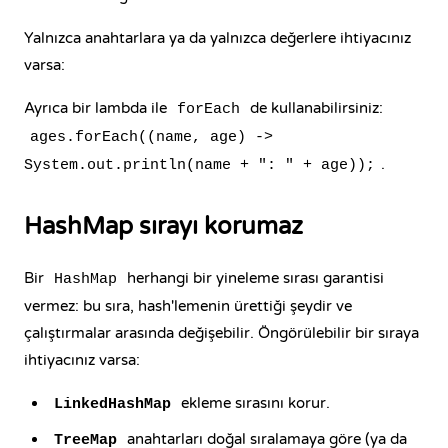
Yalnızca anahtarlara ya da yalnızca değerlere ihtiyacınız
varsa:
Ayrıca bir
lambda
ile
de kullanabilirsiniz:
forEach
ages.forEach((name, age) ->
.
System.out.println(name + ": " + age));
HashMap sırayı korumaz
Bir
herhangi bir yineleme sırası garantisi
HashMap
vermez: bu sıra, hash'lemenin ürettiği şeydir ve
çalıştırmalar arasında değişebilir. Öngörülebilir bir sıraya
ihtiyacınız varsa:
ekleme sırasını korur.
LinkedHashMap
anahtarları doğal sıralamaya göre (ya da
TreeMap