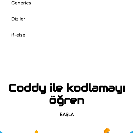
Generics
Diziler
if-else
Coddy ile kodlamayı
öğren
BAŞLA