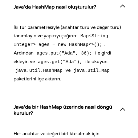
Java'da HashMap nasıl oluşturulur?
İki tür parametresiyle (anahtar türü ve değer türü)
tanımlayın ve yapıcıyı çağırın:
Map<String,
.
Integer> ages = new HashMap<>();
Ardından
ile girdi
ages.put("Ada", 36);
ekleyin ve
ile okuyun.
ages.get("Ada");
ve
java.util.HashMap
java.util.Map
paketlerini içe aktarın.
Java'da bir HashMap üzerinde nasıl döngü
kurulur?
Her anahtar ve değeri birlikte almak için