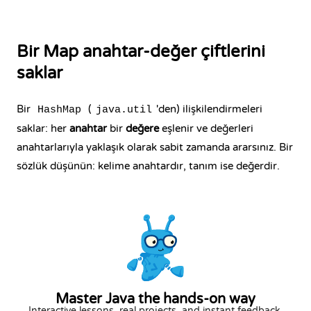
Bir Map anahtar-değer çiftlerini
saklar
Bir
(
'den) ilişkilendirmeleri
HashMap
java.util
saklar: her
anahtar
bir
değere
eşlenir ve değerleri
anahtarlarıyla yaklaşık olarak sabit zamanda ararsınız. Bir
sözlük düşünün: kelime anahtardır, tanım ise değerdir.
Master Java the hands-on way
Interactive lessons, real projects, and instant feedback.