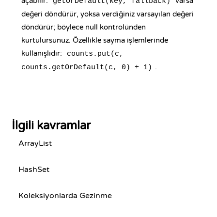
açabilir.
varsa
getOrDefault(key, fallback)
değeri döndürür, yoksa verdiğiniz varsayılan değeri
döndürür; böylece null kontrolünden
kurtulursunuz. Özellikle sayma işlemlerinde
kullanışlıdır:
counts.put(c,
.
counts.getOrDefault(c, 0) + 1)
İlgili kavramlar
ArrayList
HashSet
Koleksiyonlarda Gezinme