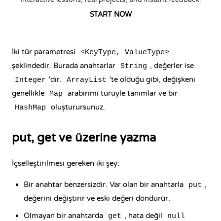
START NOW
İki tür parametresi
<KeyType, ValueType>
şeklindedir. Burada anahtarlar
, değerler ise
String
'dır.
'te olduğu gibi, değişkeni
Integer
ArrayList
genellikle
arabirimi türüyle tanımlar ve bir
Map
oluşturursunuz.
HashMap
put, get ve üzerine yazma
İçselleştirilmesi gereken iki şey:
Bir anahtar benzersizdir. Var olan bir anahtarla
,
put
değerini değiştirir ve eski değeri döndürür.
Olmayan bir anahtarda
, hata değil
get
null