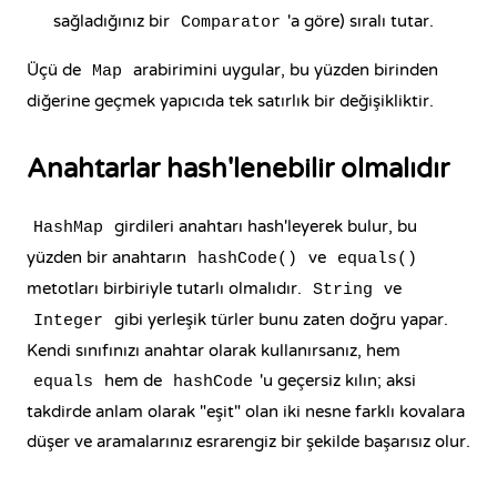
sağladığınız bir
'a göre) sıralı tutar.
Comparator
Üçü de
arabirimini
uygular, bu yüzden birinden
Map
diğerine geçmek yapıcıda tek satırlık bir değişikliktir.
Anahtarlar hash'lenebilir olmalıdır
girdileri anahtarı hash'leyerek bulur, bu
HashMap
yüzden bir anahtarın
ve
hashCode()
equals()
metotları birbiriyle tutarlı olmalıdır.
ve
String
gibi yerleşik türler bunu zaten doğru yapar.
Integer
Kendi sınıfınızı anahtar olarak kullanırsanız, hem
hem de
'u geçersiz kılın; aksi
equals
hashCode
takdirde anlam olarak "eşit" olan iki nesne farklı kovalara
düşer ve aramalarınız esrarengiz bir şekilde başarısız olur.