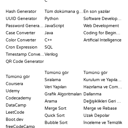
C
DOKÜMANTASYON
BLOG
Hash Generator
Tüm dokümana göz at
En son yazılar
UUID Generator
Python
Software Development
Password Generator
JavaScript
Web Development
Case Converter
Java
Coding for Beginners
Color Converter
C++
Artificial Intelligence
Cron Expression
SQL
Timestamp Converter
Verilog
QR Code Generator
İNCELEMELER VE
GÖRSELLEŞTIRMELER
GIT KOMUTLARI
KARŞILAŞTIRMALAR
Tümünü gör
Tümünü gör
Tümünü gör
Sıralama
Kurulum ve Yapılandırma
Coursera
Veri Yapıları
Hazırlama ve Commit
Udemy
Grafik Algoritmaları
Dallanma
Codecademy
Arama
Değişiklikleri Geri Alma
DataCamp
Merge Sort
Merge ve Rebase
LeetCode
Quick Sort
Uzak Depolar
Boot.dev
Bubble Sort
İnceleme ve Temizlik
freeCodeCamp