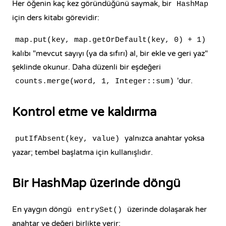
Her öğenin kaç kez göründüğünü saymak, bir
HashMap
için ders kitabı görevidir:
map.put(key, map.getOrDefault(key, 0) + 1)
kalıbı "mevcut sayıyı (ya da sıfırı) al, bir ekle ve geri yaz"
şeklinde okunur. Daha düzenli bir eşdeğeri
'dur.
counts.merge(word, 1, Integer::sum)
Kontrol etme ve kaldırma
yalnızca anahtar yoksa
putIfAbsent(key, value)
yazar; tembel başlatma için kullanışlıdır.
Bir HashMap üzerinde döngü
En yaygın döngü
üzerinde dolaşarak her
entrySet()
anahtar ve değeri birlikte verir: