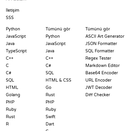
DESTEK
İletişim
SSS
PLAYGROUNDLAR
SERTIFIKALAR
ARAÇLAR
Python
Tümünü gör
Tümünü gör
JavaScript
Python
ASCII Art Generator
Java
JavaScript
JSON Formatter
TypeScript
Java
SQL Formatter
C++
C++
Regex Tester
C
C#
Markdown Editor
C#
SQL
Base64 Encoder
SQL
HTML & CSS
URL Encoder
HTML
Go
JWT Decoder
Golang
Rust
Diff Checker
PHP
PHP
Ruby
Ruby
Rust
Swift
R
Dart