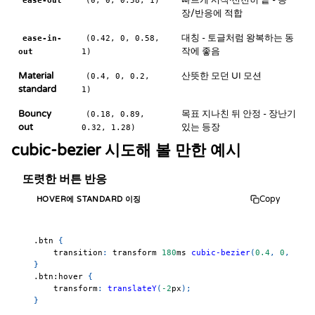
빠르게 시작·천천히 끝 - 등
ease-out
(0, 0, 0.58, 1)
장/반응에 적합
대칭 - 토글처럼 왕복하는 동
ease-in-
(0.42, 0, 0.58,
작에 좋음
out
1)
Material
산뜻한 모던 UI 모션
(0.4, 0, 0.2,
standard
1)
Bouncy
목표 지나친 뒤 안정 - 장난기
(0.18, 0.89,
out
있는 등장
0.32, 1.28)
cubic-bezier 시도해 볼 만한 예시
또렷한 버튼 반응
Copy
HOVER에 STANDARD 이징
.btn
{
transition
:
 transform 
180
ms
cubic-bezier
(
0.4
,
0
,
0.2
,
}
.btn
:hover
{
transform
:
translateY
(
-2
px
)
;
}