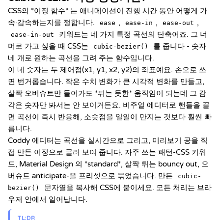
CSS의 *이징 함수* 는 애니메이션이 진행 시간 동안 어떻게 가
속·감속하는지를 정합니다.
,
,
,
ease
ease-in
ease-out
키워드는 네 가지 특정 곡선의 단축어죠. 그 너
ease-in-out
머로 가고 싶을 때 CSS는
를 줍니다 - 숫자
cubic-bezier()
네 개로 원하는 곡선을 그려 주는 함수입니다.
이 네 숫자는 두 제어점(x1, y1, x2, y2)의 좌표예요. 손으로 쓰
면 번거롭습니다. 작은 수치 변화가 큰 시각적 변화를 만들고,
살짝 오버슈트만 들어가도 *튀는 듯한* 움직임이 되는데 그 감
각은 숫자만 봐서는 안 보이거든요. 비주얼 에디터로 핸들을 끌
면 곡선이 즉시 반응해, 소숫점을 일일이 만지는 것보다 훨씬 빠
릅니다.
Coddy 에디터는 곡선을 실시간으로 그리고, 미리보기 공을 직
접 만든 이징으로 굴려 보여 줍니다. 자주 쓰는 패턴-CSS 키워
드, Material Design 의 *standard*, 살짝 튀는 bouncy out, 오
버슈트 anticipate-을 프리셋으로 묶었습니다. 만든
cubic-
문자열을 복사해 CSS에 붙이세요. 모든 처리는 브라
bezier()
우저 안에서 일어납니다.
TL;DR