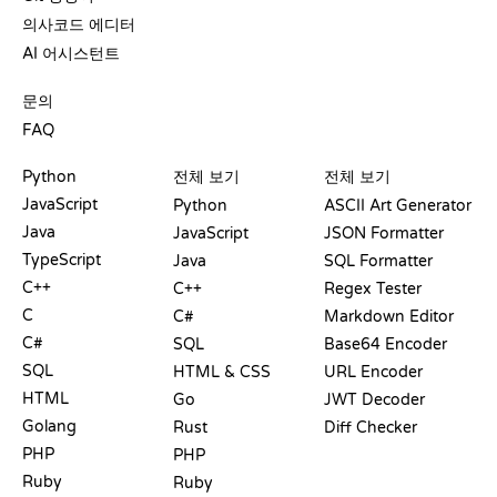
의사코드 에디터
AI 어시스턴트
지원
문의
FAQ
플레이그라운드
수료증
도구
Python
전체 보기
전체 보기
JavaScript
Python
ASCII Art Generator
Java
JavaScript
JSON Formatter
TypeScript
Java
SQL Formatter
C++
C++
Regex Tester
C
C#
Markdown Editor
C#
SQL
Base64 Encoder
SQL
HTML & CSS
URL Encoder
HTML
Go
JWT Decoder
Golang
Rust
Diff Checker
PHP
PHP
Ruby
Ruby