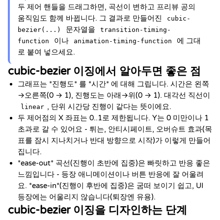
두 제어 핸들을 드래그하면, 곡선이 변하고 프리뷰 공의
움직임도 함께 바뀝니다. 그 결과로 만들어진
cubic-
문자열을
bezier(...)
transition-timing-
이나
에 그대
function
animation-timing-function
로 붙여 넣으세요.
cubic-bezier 이징에서 알아두면 좋은 점
그래프는 *진행도* 를 *시간* 에 대해 그립니다. 시간은 왼쪽
→오른쪽(0 → 1), 진행도는 아래→위(0 → 1). 대각선 직선이
, 단위 시간당 진행이 같다는 뜻이에요.
linear
두 제어점의 X 좌표는 0..1로 제한됩니다. Y는 0 미만이나 1
초과로 갈 수 있어요 - 튀는, 안티시페이트, 오버슈트 효과(목
표를 잠시 지나치거나 반대 방향으로 시작)가 이렇게 만들어
집니다.
*ease-out* 곡선(진행이 초반에 집중)은 빠릿하고 반응 좋은
느낌입니다 - 등장 애니메이션이나 버튼 반응에 잘 어울려
요. *ease-in*(진행이 후반에 집중)은 굼떠 보이기 쉽고, UI
등장에는 어울리지 않습니다(퇴장엔 유용).
cubic-bezier 이징을 디자인하는 단계