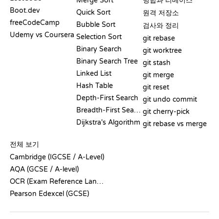
Merge Sort
병합과 리베이스
Boot.dev
Quick Sort
원격 저장소
freeCodeCamp
Bubble Sort
검사와 정리
Udemy vs Coursera
Selection Sort
git rebase
Binary Search
git worktree
Binary Search Tree
git stash
Linked List
git merge
Hash Table
git reset
Depth-First Search
git undo commit
Breadth-First Search
git cherry-pick
Dijkstra's Algorithm
git rebase vs merge
의사코드
전체 보기
Cambridge (IGCSE / A-Level)
AQA (GCSE / A-level)
OCR (Exam Reference Language)
Pearson Edexcel (GCSE)