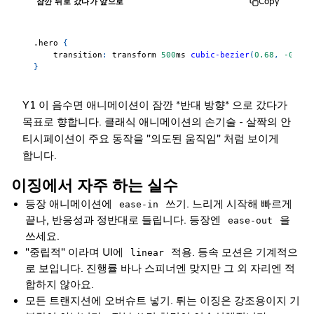
Copy
잠깐 뒤로 갔다가 앞으로
.hero
{
transition
:
 transform 
500
ms
cubic-bezier
(
0.68
,
-0.55
,
}
Y1 이 음수면 애니메이션이 잠깐 *반대 방향* 으로 갔다가
목표로 향합니다. 클래식 애니메이션의 손기술 - 살짝의 안
티시페이션이 주요 동작을 "의도된 움직임" 처럼 보이게
합니다.
이징에서 자주 하는 실수
등장 애니메이션에
쓰기. 느리게 시작해 빠르게
ease-in
끝나, 반응성과 정반대로 들립니다. 등장엔
을
ease-out
쓰세요.
"중립적" 이라며 UI에
적용. 등속 모션은 기계적으
linear
로 보입니다. 진행률 바나 스피너엔 맞지만 그 외 자리엔 적
합하지 않아요.
모든 트랜지션에 오버슈트 넣기. 튀는 이징은 강조용이지 기