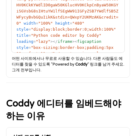
HV0KCkKYWdlID0gaW50KGlucHV0KCkpCnByaW50KGY
iSGVsbG8sIHtuYW1lfSEgWW91IGFyZSB7YWdlfSB5Z
WFycyBvbGQuIikK&stdin=QWxpY2UKMzAK&credit=
0"
width
=
"100%"
height
=
"480"
style
=
"display:block;border:0;width:100%"
title
=
"Python code editor by Coddy"
loading
=
"lazy"
>
<
/
iframe
>
<
figcaption
style
=
"box-sizing:border-box;padding:5px 
12px;font:11px/1.4 system-ui,-apple-
어떤 사이트에서나 무료로 사용할 수 있습니다. 다른 사람들도 에
system,sans-
디터를 찾을 수 있도록 "Powered by
Coddy
" 링크를 남겨 주세요.
serif;color:#64748b;background:#f1f5f9;bor
그게 전부입니다.
der-top:1px solid #e2e8f0;text-
align:right"
dir
=
"ltr"
>
Powered by 
<
a
href
=
"https://coddy.tech/embed"
target
=
"_blank"
rel
=
"noopener"
style
=
"color:#0077ff;font-weight:600;text-
Coddy 에디터를 임베드해야
decoration:none;"
>
Coddy
<
/
a
>
<
/
figcaption
>
<
/
figure
>
하는 이유