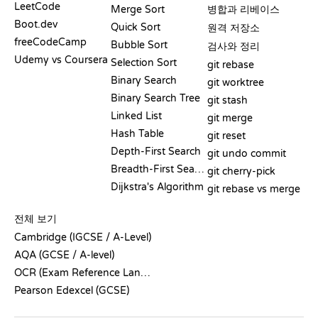
LeetCode
Merge Sort
병합과 리베이스
Boot.dev
Quick Sort
원격 저장소
freeCodeCamp
Bubble Sort
검사와 정리
Udemy vs Coursera
Selection Sort
git rebase
Binary Search
git worktree
Binary Search Tree
git stash
Linked List
git merge
Hash Table
git reset
Depth-First Search
git undo commit
Breadth-First Search
git cherry-pick
Dijkstra's Algorithm
git rebase vs merge
의사코드
전체 보기
Cambridge (IGCSE / A-Level)
AQA (GCSE / A-level)
OCR (Exam Reference Language)
Pearson Edexcel (GCSE)