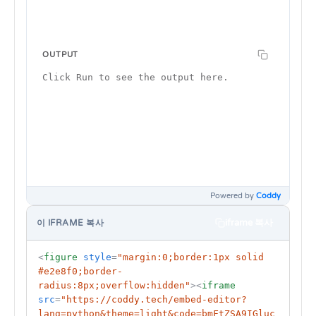
Powered by
Coddy
iframe 복사
이 IFRAME 복사
<
figure
style
=
"margin:0;border:1px solid 
#e2e8f0;border-
radius:8px;overflow:hidden"
>
<
iframe
src
=
"https://coddy.tech/embed-editor?
lang=python&theme=light&code=bmFtZSA9IGluc