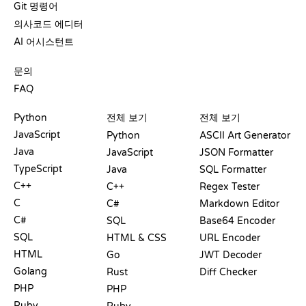
Git 명령어
의사코드 에디터
AI 어시스턴트
지원
문의
FAQ
플레이그라운드
수료증
도구
Python
전체 보기
전체 보기
JavaScript
Python
ASCII Art Generator
Java
JavaScript
JSON Formatter
TypeScript
Java
SQL Formatter
C++
C++
Regex Tester
C
C#
Markdown Editor
C#
SQL
Base64 Encoder
SQL
HTML & CSS
URL Encoder
HTML
Go
JWT Decoder
Golang
Rust
Diff Checker
PHP
PHP
Ruby