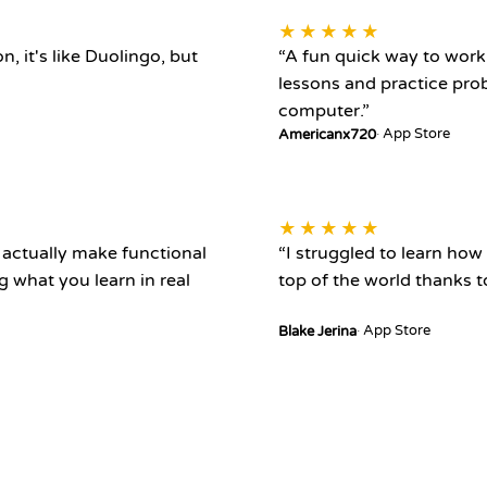
★★★★★
n, it's like Duolingo, but
“
A fun quick way to work 
lessons and practice pr
computer.
”
App Store
Americanx720
★★★★★
u actually make functional
“
I struggled to learn how 
g what you learn in real
top of the world thanks t
App Store
Blake Jerina