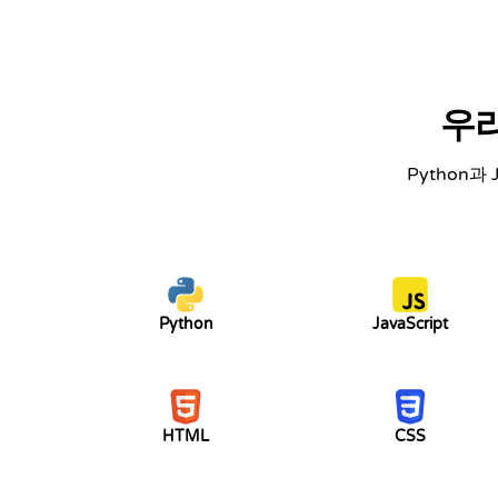
우리
Python과 
Python
JavaScript
HTML
CSS