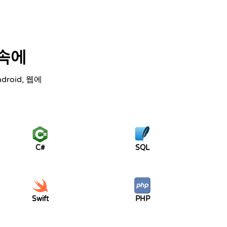
 속에
droid, 웹에
C#
SQL
Swift
PHP