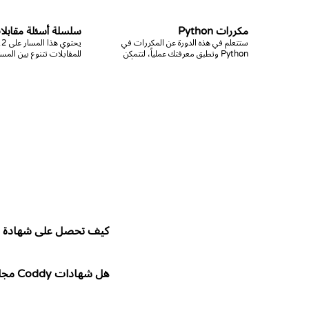
مكررات Python
سلسلة أسئلة مقابلات hon
ستتعلم في هذه الدورة عن المكررات في
Python وتطبق معرفتك عملياً، لتتمكن
للمقابلات تتنوع بين المس
بنهايتها من إتقان هذا الموضوع تماماً!
والمتوسط. يتحداك هذا ال
الأسئلة ضمن وقت محدد 
جيد على مواضيع متنوعة.
كيف تحصل على شهادة Coddy؟
هل شهادات Coddy مجانية حقًا؟