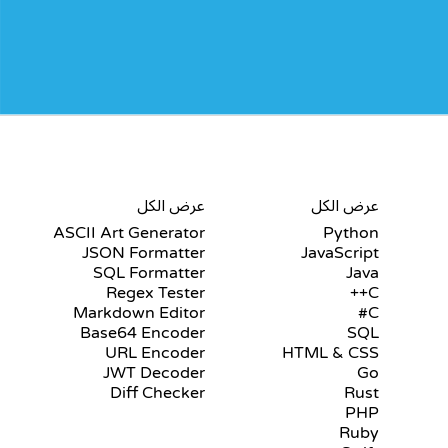
شهادات
أدوات
عرض الكل
عرض الكل
ASCII Art Generator
Python
JSON Formatter
JavaScript
SQL Formatter
Java
Regex Tester
C++
Markdown Editor
C#
Base64 Encoder
SQL
URL Encoder
HTML & CSS
JWT Decoder
Go
Diff Checker
Rust
PHP
Ruby