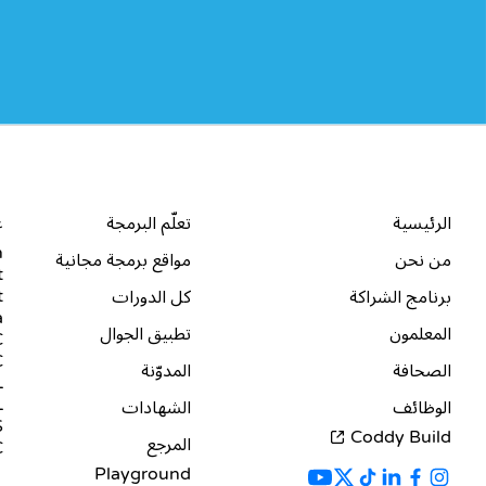
الشركة
الموارد
ا
الرئيسية
تعلّم البرمجة
ع
n
من نحن
مواقع برمجة مجانية
t
t
برنامج الشراكة
كل الدورات
a
المعلمون
تطبيق الجوال
+
#
الصحافة
المدوّنة
L
L
الوظائف
الشهادات
S
Coddy Build
المرجع
C
Playground