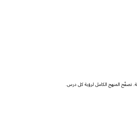
RegEx 
Kevin Spektor
vin Spektor,
CTO
. تصفّح المنهج الكامل لرؤية كل درس.