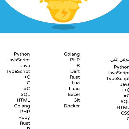
PLAYGROUNDS
للغات
Python
Golang
رض الكل
JavaScript
PHP
Java
R
Pytho
TypeScript
Dart
JavaScrip
C++
Rust
TypeScrip
C
Lua
Jav
C#
Luau
C+
SQL
Excel
C
HTML
Git
SQ
Golang
Docker
HTM
PHP
CS
Ruby
Rust