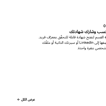
0
كسب وشارك شهادتك
هِ القسم لتفتح شهادة قابلة للتحقّق بمعرّف فريد.
أضِفها إلى LinkedIn أو سيرتك الذاتية أو ملفّك
شخصي بنقرة واحدة.
عرض الكل ←