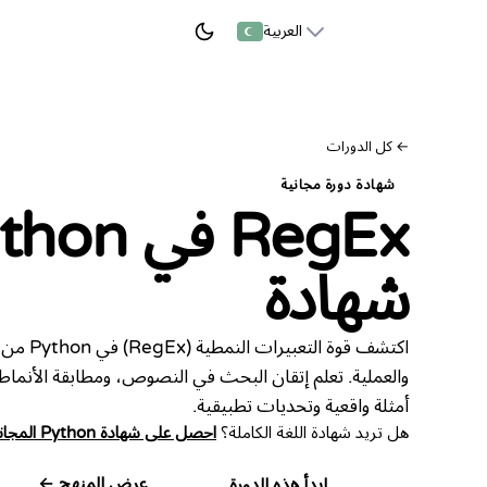
العربية
ابدأ التعلم
←
كل الدورات
شهادة دورة مجانية
RegEx في Python
شهادة
اكتشف قوة ا
والعملية. تعلم إتقان البحث في النصوص، ومطابقة الأنماط،
أمثلة واقعية وتحديات تطبيقية.
هل تريد شهادة اللغة الكاملة؟
احصل على شهادة Python المجانية
عرض المنهج ←
ابدأ هذه الدورة