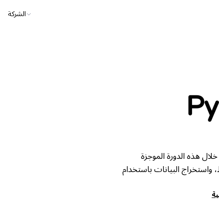
الشركة
لتعبيرات النمطية (RegEx) في Python من خلال هذه الدورة الموجزة
 واستخراج البيانات باستخدام
يُ