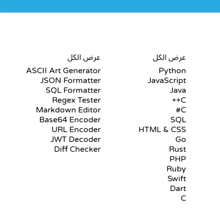
شهادات
أدوات
عرض الكل
عرض الكل
ASCII Art Generator
Python
JSON Formatter
JavaScript
SQL Formatter
Java
Regex Tester
C++
Markdown Editor
C#
Base64 Encoder
SQL
URL Encoder
HTML & CSS
JWT Decoder
Go
Diff Checker
Rust
PHP
Ruby
Swift
Dart
C