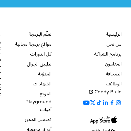
الشركة
الموارد
ا
الرئيسية
تعلّم البرمجة
ع
n
من نحن
مواقع برمجة مجانية
t
t
برنامج الشراكة
كل الدورات
a
المعلمون
تطبيق الجوال
+
#
الصحافة
المدوّنة
L
L
الوظائف
الشهادات
S
Coddy Build
المرجع
C
Playground
أدوات
حمّل من
تضمين المحرر
App Store
أوراق مرجعية
احصل عليه من