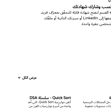
0
كسب وشارك شهادتك
هِ القسم لتفتح شهادة قابلة للتحقّق بمعرّف فريد.
أضِفها إلى LinkedIn أو سيرتك الذاتية أو ملفّك
شخصي بنقرة واحدة.
عرض الكل ←
ة
Quick Sort - سلسلة DSA
 حل المشكلات البرمجية
أتقن خوارزمية Quick Sort، التي تُعد
 ذات مستويات صعوبة
واحدة من أسرع خوارزميات الفرز من
لكورس. تم تصميمه
الناحية العملية. تعلم كيفية بناء خطوة