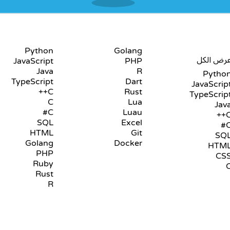
PLAYGROUNDS
للغات
Python
Golang
رض الكل
JavaScript
PHP
Java
R
Pytho
TypeScript
Dart
JavaScrip
C++
Rust
TypeScrip
C
Lua
Jav
C#
Luau
C+
SQL
Excel
C
HTML
Git
SQ
Golang
Docker
HTM
PHP
CS
Ruby
Rust
R