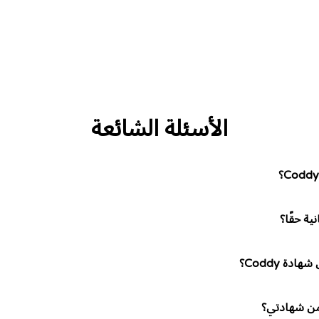
قرر، ستستخدم
للمبرمجين الذين لديهم معرفة سابقة
للبرمجيين الذين ل
رج من المستوى
بالقواعد الأساسية لأي لغة برمجة. وتعد
بالقواعد الأساسية
النهاية، ستتقن
هذه الدورة امتداداً للجزء الأول من مسائل
البرمجة.
الأسئلة الشائعة
ة Coddy؟
من شهادتي؟