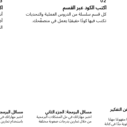
3
02
اكتب الكود عبر القسم
ا
كل قسم سلسلة من الدروس العملية والتحديات
أن
تكتب فيها كودًا حقيقيًا يعمل في متصفّحك.
ال
ن التفكير
مسائل البرمجة: الجزء الثاني
مسائل البرمج
اختبر مهاراتك في حل المشكلات البرمجية
اختبر مهاراتك في
ُعد العودية (Recursion) مفهومًا مهمًا
من خلال تمارين بدرجات صعوبة مختلفة
باستخدام تمارين
ية جدًا في كتابة
في هذا الدورة. صُممت هذه الدورة
مختلفة في هذا ا