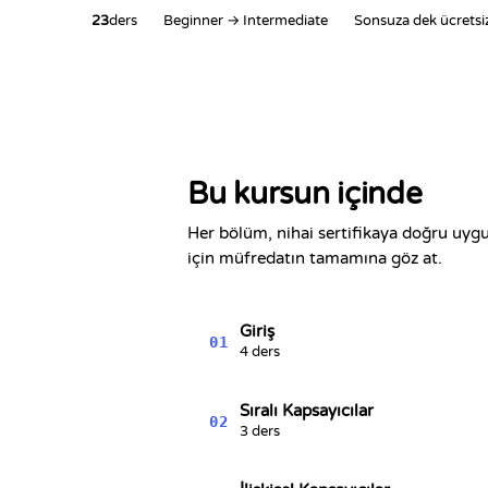
23
ders
Beginner → Intermediate
Sonsuza dek ücretsi
Bu kursun içinde
Her bölüm, nihai sertifikaya doğru uygu
için müfredatın tamamına göz at.
Giriş
01
4 ders
Sıralı Kapsayıcılar
02
3 ders