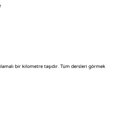
Kevin Spektor
z
Kevin Spekt
CTO
lamalı bir kilometre taşıdır. Tüm dersleri görmek