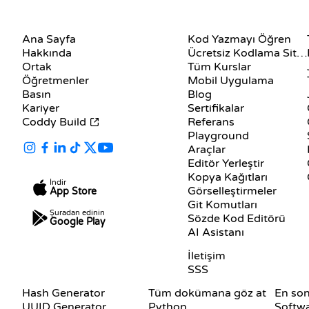
ŞIRKET
KAYNAKLAR
Ana Sayfa
Kod Yazmayı Öğren
Hakkında
Ücretsiz Kodlama Siteleri
Ortak
Tüm Kurslar
Öğretmenler
Mobil Uygulama
Basın
Blog
Kariyer
Sertifikalar
Coddy Build
Referans
Playground
Araçlar
Editör Yerleştir
Kopya Kağıtları
İndir
Görselleştirmeler
App Store
Git Komutları
Şuradan edinin
Sözde Kod Editörü
Google Play
AI Asistanı
DESTEK
İletişim
SSS
DOKÜMANTASYON
BLOG
Hash Generator
Tüm dokümana göz at
En son
UUID Generator
Python
Softw