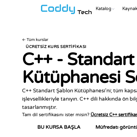
Katalog
Kaynak
Tech
←
Tüm kurslar
ÜCRETSIZ KURS SERTIFIKASI
C++ - Standart
Kütüphanesi
S
C++ Standart Şablon Kütüphanesi'ni; tüm kapsay
işlevsellikleriyle tanıyın. C++ dili hakkında ön bilg
tasarlanmıştır.
Tam dil sertifikasını ister misin?
Ücretsiz C++ sertifikas
Müfredatı görünt
BU KURSA BAŞLA