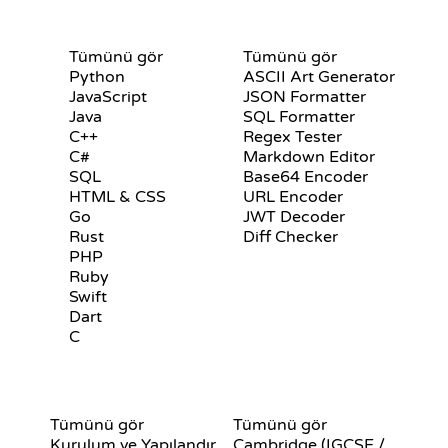
LAR
SERTIFIKALAR
ARAÇLAR
Tümünü gör
Tümünü gör
Python
ASCII Art Generator
JavaScript
JSON Formatter
Java
SQL Formatter
C++
Regex Tester
C#
Markdown Editor
SQL
Base64 Encoder
HTML & CSS
URL Encoder
Go
JWT Decoder
Rust
Diff Checker
PHP
Ruby
Swift
Dart
C
LER
GIT KOMUTLARI
SÖZDE KOD
Tümünü gör
Tümünü gör
Kurulum ve Yapılandırma
Cambridge (IGCSE / A-Level)