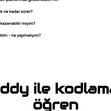
ak ne kadar sürer?
a kazanabilir miyim?
ettim - ne yapmalıyım?
ddy ile kodlam
öğren