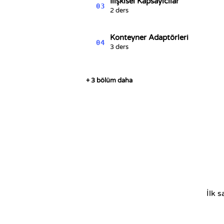
İlişkisel Kapsayıcılar
03
2 ders
Konteyner Adaptörleri
04
3 ders
+ 3 bölüm daha
İlk 