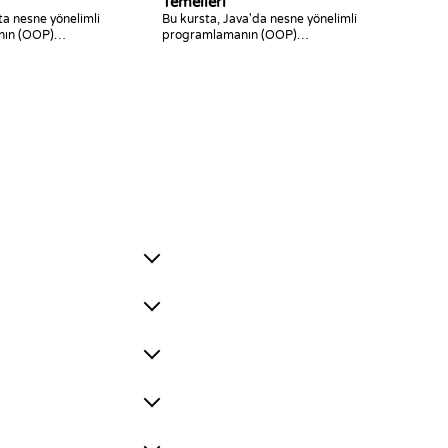
Temelleri
ta nesne yönelimli
Bu kursta, Java'da nesne yönelimli
nın (OOP)
programlamanın (OOP)
nıfı ve nesneyi
temellerini, yani sınıf ve nesne
z!
kavramlarını öğreneceksiniz!