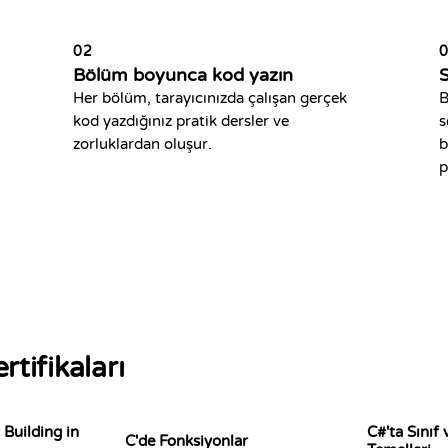
02
Bölüm boyunca kod yazın
S
-
Her bölüm, tarayıcınızda çalışan gerçek
B
kod yazdığınız pratik dersler ve
s
zorluklardan oluşur.
b
p
rtifikaları
 Building in
C#'ta Sınıf
C'de Fonksiyonlar