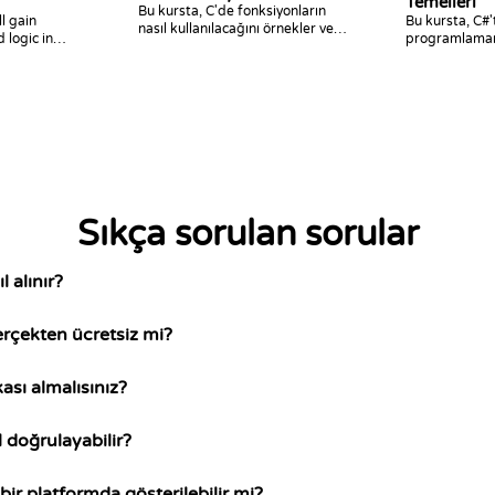
Temelleri
Bu kursta, C'de fonksiyonların
ll gain
Bu kursta, C#'
nasıl kullanılacağını örnekler ve
 logic in
programlama
meydan okumalarla
h the C++
temellerini, sı
öğreneceksiniz.
öğreneceksini
Sıkça sorulan sorular
l alınır?
erçekten ücretsiz mi?
ası almalısınız?
ıl doğrulayabilir?
ir platformda gösterilebilir mi?