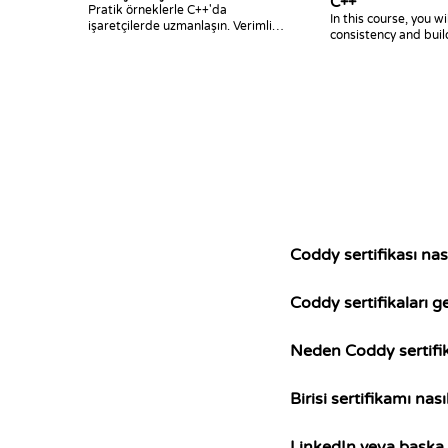
C++
Pratik örneklerle C++'da
In this course, you wi
işaretçilerde uzmanlaşın. Verimli
consistency and build
C++ programlama için bellek
problem solving wit
yönetimi, dinamik bellek ayırma ve
language.
gelişmiş işaretçi tekniklerini
öğrenin.
Coddy sertifikası nası
Coddy sertifikaları g
Neden Coddy sertifik
Birisi sertifikamı nas
LinkedIn veya başka b