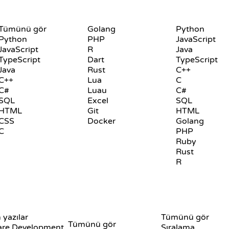
DILLER
PLAYGROUND
Tümünü gör
Golang
Python
Python
PHP
JavaScript
JavaScript
R
Java
TypeScript
Dart
TypeScript
Java
Rust
C++
C++
Lua
C
C#
Luau
C#
SQL
Excel
SQL
HTML
Git
HTML
CSS
Docker
Golang
C
PHP
Ruby
Rust
R
İNCELEMELER VE
GÖRSELLEŞTIRME
 yazılar
KARŞILAŞTIRMALAR
Tümünü gör
Tümünü gör
are Development
Sıralama