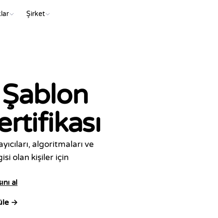
lar
Şirket
 Şablon
ertifikası
ıcıları, algoritmaları ve
isi olan kişiler için
Tama
İşbu b
ını al
bö
üle →
C++ - Stan