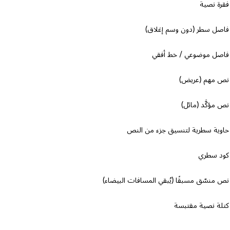
فقرة نصية
فاصل سطر (دون وسم إغلاق)
فاصل موضوعي / خط أفقي
نص مهم (عريض)
نص مؤكَّد (مائل)
حاوية سطرية لتنسيق جزء من النص
كود سطري
نص منسّق مسبقًا (يُبقي المسافات البيضاء)
كتلة نصية مقتبسة