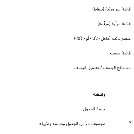
قائمة غير مرتّبة (بنقاط)
قائمة مرتّبة (مرقّمة)
عنصر قائمة (داخل
<ul>
أو
<ol>
)
قائمة وصف
مصطلح الوصف / تفصيل الوصف
وظيفته
حاوية الجدول
مجموعات رأس الجدول وجسمه وتذييله