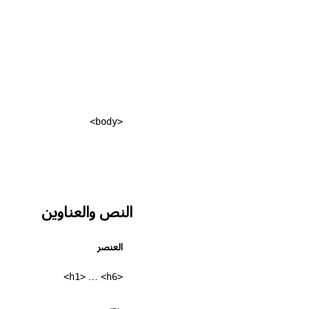
<body>
النص والعناوين
العنصر
…
<h6>
<h1>