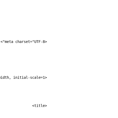
<meta charset="UTF-8">
<meta name="viewport" content="width=device-width, initial-scale=1">
<title>