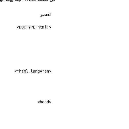
العنصر
<!DOCTYPE html>
<html lang="en">
<head>