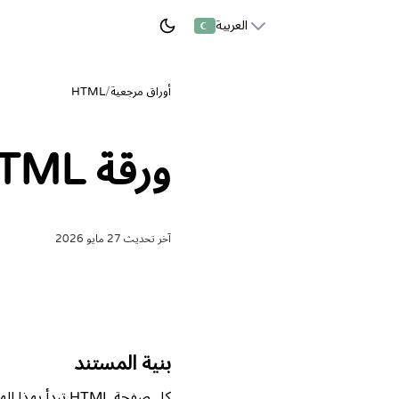
العربية
ابدأ التعلم
أوراق مرجعية
/
HTML
ورقة HTML المرجعية
آخر تحديث
27 مايو 2026
جرّبه مباشرة في ساحة Web
بنية المستند
كل صفحة HTML تبدأ بهذا الهيكل.