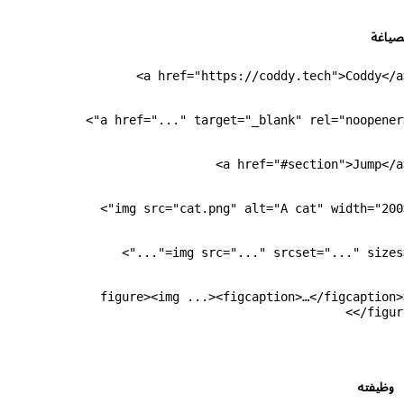
صياغة
<a h
<a hr
<a 
<img 
<img 
<figure><img ...><figcaption>…</figcaption>
</figure
وظيفته