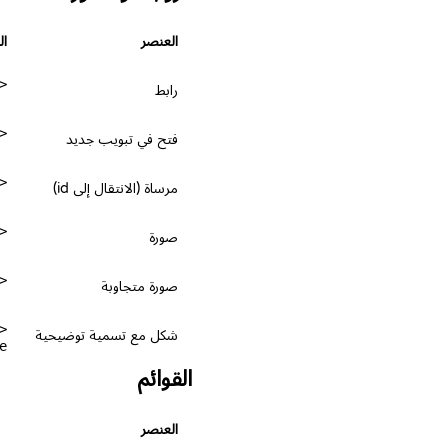
العنصر
ال
ref="https://coddy.tech">Coddy</a>
رابط
ef="..." target="_blank" rel="noopener">
فتح في تبويب جديد
href="#section">Jump</a>
مرساة (الانتقال إلى id)
src="cat.png" alt="A cat" width="200">
صورة
src="..." srcset="..." sizes="...">
صورة متجاوبة
شكل مع تسمية توضيحية
>
القوائم
العنصر