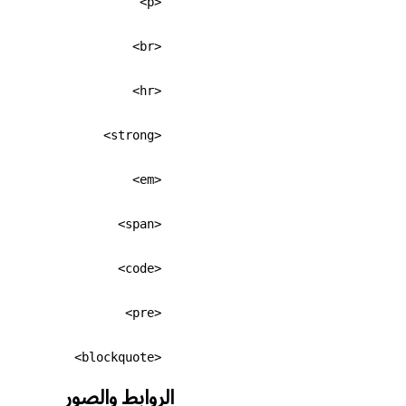
<p>
<br>
<hr>
<strong>
<em>
<span>
<code>
<pre>
<blockquote>
الروابط والصور