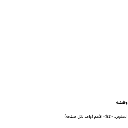
الظاهر في
تبويب
المتصفح
ونتائج
البحث
كل ما هو
مرئي على
الصفحة
يُوضع هنا
وظيفته
العناوين،
<h1>
الأهم (واحد لكل صفحة)