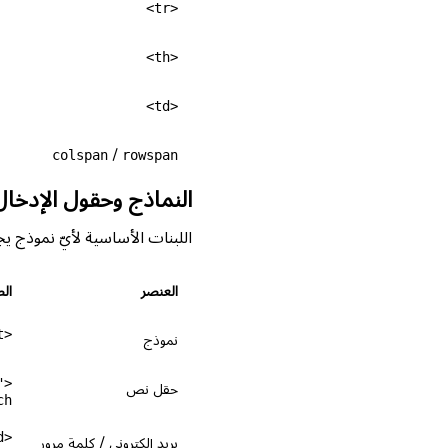
<tr>
<th>
<td>
colspan
/
rowspan
النماذج وحقول الإدخال
اللبنات الأساسية لأيّ نموذج ي
العنصر
ال
<form action="/submit" method="post">
نموذج
"
حقل نص
">
>
<input type="email">
بريد إلكتروني / كلمة مرور