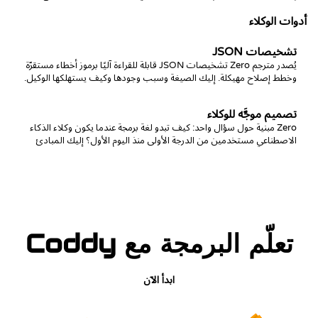
`World`.
أدوات الوكلاء
تشخيصات JSON
يُصدر مترجم Zero تشخيصات JSON قابلة للقراءة آليًا برموز أخطاء مستقرّة
وخطط إصلاح مهيكلة. إليك الصيغة وسبب وجودها وكيف يستهلكها الوكيل.
تصميم موجَّه للوكلاء
‏Zero مبنية حول سؤال واحد: كيف تبدو لغة برمجة عندما يكون وكلاء الذكاء
الاصطناعي مستخدمين من الدرجة الأولى منذ اليوم الأول؟ إليك المبادئ
والمقايضات.
تعلّم البرمجة مع Coddy
ابدأ الآن