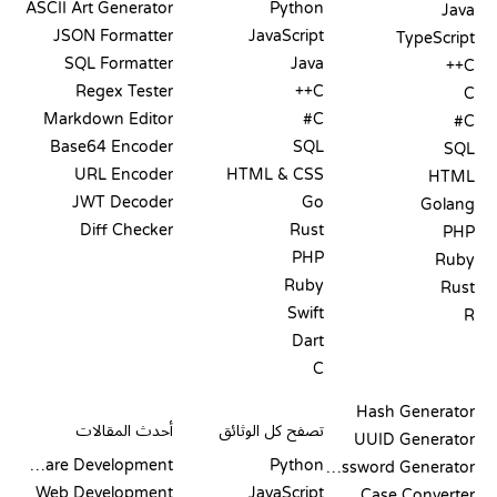
ASCII Art Generator
Python
Java
JSON Formatter
JavaScript
TypeScript
SQL Formatter
Java
C++
Regex Tester
C++
C
Markdown Editor
C#
C#
Base64 Encoder
SQL
SQL
URL Encoder
HTML & CSS
HTML
JWT Decoder
Go
Golang
Diff Checker
Rust
PHP
PHP
Ruby
Ruby
Rust
Swift
R
Dart
C
التوثيق
المدونة
Hash Generator
تصفح كل الوثائق
أحدث المقالات
UUID Generator
Software Development
Python
Password Generator
Web Development
JavaScript
Case Converter