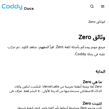
Docs
الوثائق
›
Zero
وثائق Zero
مرجع موجز ومدعّم بأمثلة للغة Zero. اقرأ المفهوم، شاهد الكود، ثم تدرّب
عليه في رحلة Coddy.
البداية
ما هي Zero
‏Zero لغة برمجة أنظمة تجريبية من Vercel Labs، صُمّمت لتكون وكلاء
الذكاء الاصطناعي مستخدميها من الدرجة الأولى - لا البشر فقط. تعرّف على
ماهيتها وأسباب وجودها.
تثبيت Zero
ثبّت مترجم Zero وسلسلة أدواتها بأمر curl واحد. إليك كيفية تثبيتها،