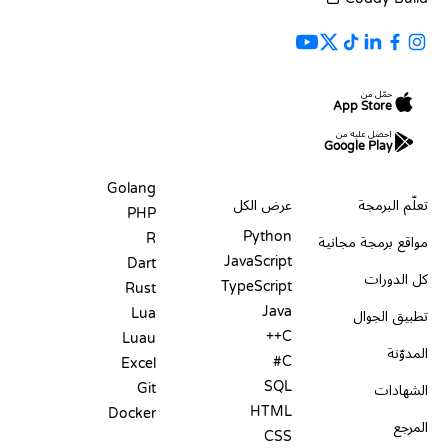
حمّل من
App Store
احصل عليه من
Google Play
الموارد
اللغات
Golang
تعلّم البرمجة
عرض الكل
PHP
Python
R
مواقع برمجة مجانية
JavaScript
Dart
كل الدورات
TypeScript
Rust
Java
Lua
تطبيق الجوال
C++
Luau
المدوّنة
C#
Excel
SQL
Git
الشهادات
HTML
Docker
المرجع
CSS