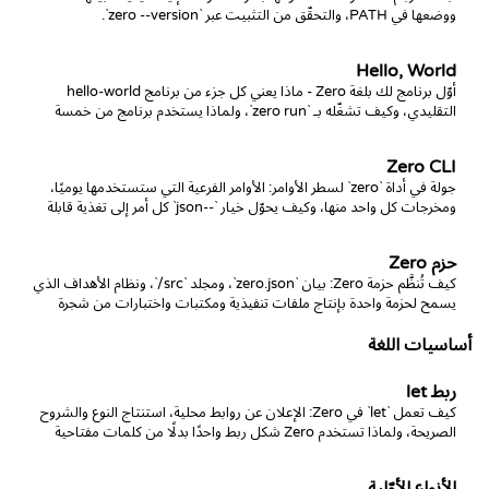
ووضعها في PATH، والتحقّق من التثبيت عبر `zero --version`.
Hello, World
أوّل برنامج لك بلغة Zero - ماذا يعني كل جزء من برنامج hello-world
التقليدي، وكيف تشغّله بـ `zero run`، ولماذا يستخدم برنامج من خمسة
أسطر بالفعل `World` و`raises` و`check`.
Zero CLI
جولة في أداة `zero` لسطر الأوامر: الأوامر الفرعية التي ستستخدمها يوميًا،
ومخرجات كل واحد منها، وكيف يحوّل خيار `--json` كل أمر إلى تغذية قابلة
للقراءة آليًا للوكلاء.
حزم Zero
كيف تُنظَّم حزمة Zero: بيان `zero.json`، ومجلد `src/`، ونظام الأهداف الذي
يسمح لحزمة واحدة بإنتاج ملفات تنفيذية ومكتبات واختبارات من شجرة
المصدر نفسها.
أساسيات اللغة
ربط let
كيف تعمل `let` في Zero: الإعلان عن روابط محلية، استنتاج النوع والشروح
الصريحة، ولماذا تستخدم Zero شكل ربط واحدًا بدلًا من كلمات مفتاحية
متعدّدة.
الأنواع الأوّلية