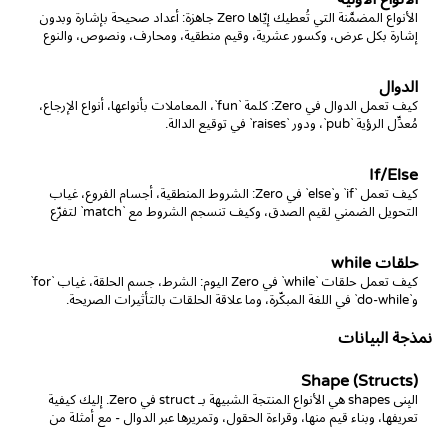
الأنواع المضمَّنة التي تُعطيك إيّاها Zero جاهزة: أعداد صحيحة بإشارة وبدون
إشارة بكل عرض، وكسور عشرية، وقيم منطقية، ومحارف، ونصوص، والنوع
الفارغ Void.
الدوال
كيف تعمل الدوال في Zero: كلمة `fun`، المعاملات بأنواعها، أنواع الإرجاع،
مُعدِّل الرؤية `pub`، ودور `raises` في توقيع الدالة.
If/Else
كيف تعمل `if` و`else` في Zero: الشروط المنطقية، أجسام الفروع، غياب
التحويل الضمني لقيم الصدق، وكيف تنسجم الشروط مع `match` لتفرّع
أغنى.
حلقات while
كيف تعمل حلقات `while` في Zero اليوم: الشرط، جسم الحلقة، غياب `for`
و`do-while` في اللغة المبكّرة، وما علاقة الحلقات بالتأثيرات الصريحة.
نمذجة البيانات
Shape (Structs)
البِنى shapes هي الأنواع المنتجة الشبيهة بـ struct في Zero. إليك كيفية
تعريفها، وبناء قيم منها، وقراءة الحقول، وتمريرها عبر الدوال - مع أمثلة من
العيّنات الرسمية.