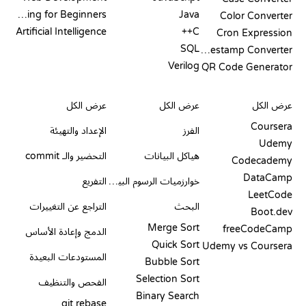
Coding for Beginners
Java
Color Converter
Artificial Intelligence
C++
Cron Expression
SQL
Timestamp Converter
Verilog
QR Code Generator
مراجعات ومقارنات
التصورات
أوامر GIT
عرض الكل
عرض الكل
عرض الكل
Coursera
الفرز
الإعداد والتهيئة
Udemy
هياكل البيانات
التحضير والـ commit
Codecademy
DataCamp
خوارزميات الرسوم البيانية
التفريع
LeetCode
البحث
التراجع عن التغييرات
Boot.dev
Merge Sort
freeCodeCamp
الدمج وإعادة الأساس
Quick Sort
Udemy vs Coursera
المستودعات البعيدة
Bubble Sort
Selection Sort
الفحص والتنظيف
Binary Search
git rebase