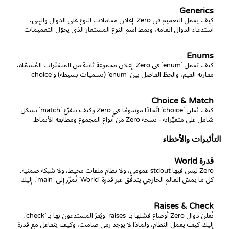
Generics
كيف يعمل التعميم في Zero: إعلان معاملات النوع على الدوال والبِنى،
استدعاء الدوال العامة، ونمط اسم النوع المستعار الذي يحوّل التعميمات
الطويلة إلى أسماء نظيفة.
Enums
كيف تعمل `enum` في Zero: إعلان مجموعة ثابتة من المتغيِّرات المُسمّاة،
مقارنة القيم، والخطّ الفاصل بين `enum` (تسميات بسيطة) و`choice`
(اتّحادات موسومة).
Choice & Match
كيف يُعلن `choice` اتّحادًا موسومًا في Zero وكيف يتفرّع `match` بشكل
شامل على متغيِّراته - نسخة Zero من أنواع المجموع ومطابقة الأنماط.
التأثيرات والأخطاء
قدرة World
‏Zero ليس فيها stdout عمومي، ولا نظام ملفات محيط، ولا شبكة ضمنية.
كل ما يمسّ العالم الخارجي يتدفّق عبر قدرة `World` تُمرَّر إلى `main`. إليك
السبب والكيفية.
Raises & Check
تُعلن دوال Zero أوضاع فشلها بـ `raises` ويُقرّ المستدعون بها بـ `check`.
إليك كيف يعمل النظام، ولماذا لا يوجد رمي صامت، وكيف يتفاعل مع قدرة